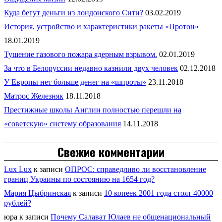
Куда бегут деньги из лондонского Сити?
03.02.2019
История, устройство и характеристики ракеты «Протон»
18.01.2019
Тушение газового пожара ядерным взрывом.
02.01.2019
За что в Белоруссии недавно казнили двух человек
02.12.2018
У Европы нет больше денег на «шпроты»
23.11.2018
Матрос Железняк
18.11.2018
Престижные школы Англии полностью перешли на
«советскую» систему образования
14.11.2018
Свежие комментарии
Lux Lux
к записи
ОПРОС: справедливо ли восстановление
границ Украины по состоянию на 1654 год?
Мария Цыбринская
к записи
10 копеек 2001 года стоят 40000
рублей?
юра
к записи
Почему Салават Юлаев не общенациональный