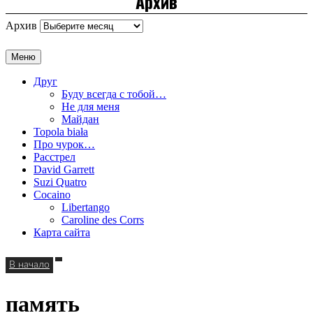
Архив
Архив
Меню
Друг
Буду всегда с тобой…
Не для меня
Майдан
Topola biała
Про чурок…
Расстрел
David Garrett
Suzi Quatro
Cocaino
Libertango
Caroline des Corrs
Карта сайта
В начало
память