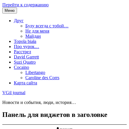
Перейти к содержанию
Меню
Друг
Буду всегда с тобой…
Не для меня
Майдан
Topola biała
Про чурок…
Расстрел
David Garrett
Suzi Quatro
Cocaino
Libertango
Caroline des Corrs
Карта сайта
VGil journal
Новости и события, люди, история…
Панель для виджетов в заголовке