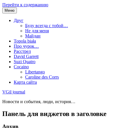
Перейти к содержанию
Меню
Друг
Буду всегда с тобой…
Не для меня
Майдан
Topola biała
Про чурок…
Расстрел
David Garrett
Suzi Quatro
Cocaino
Libertango
Caroline des Corrs
Карта сайта
VGil journal
Новости и события, люди, история…
Панель для виджетов в заголовке
Архив