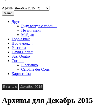
Архив
Меню
Друг
Буду всегда с тобой…
Не для меня
Майдан
Topola biała
Про чурок…
Расстрел
David Garrett
Suzi Quatro
Cocaino
Libertango
Caroline des Corrs
Карта сайта
В начало
Декабрь 2015
Архивы для Декабрь 2015