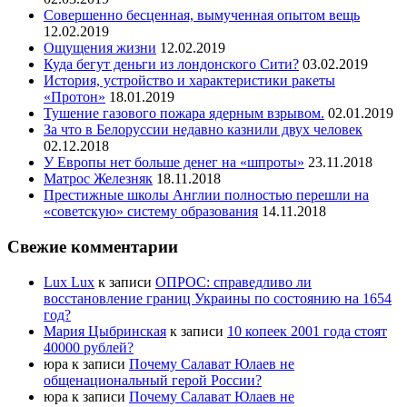
Совершенно бесценная, вымученная опытом вещь
12.02.2019
Ощущения жизни
12.02.2019
Куда бегут деньги из лондонского Сити?
03.02.2019
История, устройство и характеристики ракеты
«Протон»
18.01.2019
Тушение газового пожара ядерным взрывом.
02.01.2019
За что в Белоруссии недавно казнили двух человек
02.12.2018
У Европы нет больше денег на «шпроты»
23.11.2018
Матрос Железняк
18.11.2018
Престижные школы Англии полностью перешли на
«советскую» систему образования
14.11.2018
Свежие комментарии
Lux Lux
к записи
ОПРОС: справедливо ли
восстановление границ Украины по состоянию на 1654
год?
Мария Цыбринская
к записи
10 копеек 2001 года стоят
40000 рублей?
юра
к записи
Почему Салават Юлаев не
общенациональный герой России?
юра
к записи
Почему Салават Юлаев не