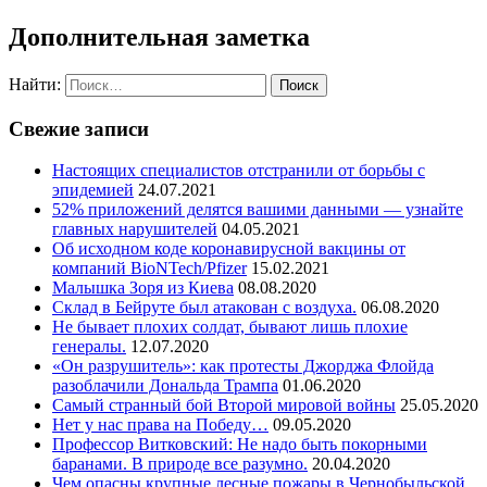
Дополнительная заметка
Найти:
Свежие записи
Настоящих специалистов отстранили от борьбы с
эпидемией
24.07.2021
52% приложений делятся вашими данными — узнайте
главных нарушителей
04.05.2021
Об исходном коде коронавирусной вакцины от
компаний BioNTech/Pfizer
15.02.2021
Малышка Зоря из Киева
08.08.2020
Склад в Бейруте был атакован с воздуха.
06.08.2020
Не бывает плохих солдат, бывают лишь плохие
генералы.
12.07.2020
«Он разрушитель»: как протесты Джорджа Флойда
разоблачили Дональда Трампа
01.06.2020
Самый странный бой Второй мировой войны
25.05.2020
Нет у нас права на Победу…
09.05.2020
Профессор Витковский: Не надо быть покорными
баранами. В природе все разумно.
20.04.2020
Чем опасны крупные лесные пожары в Чернобыльской