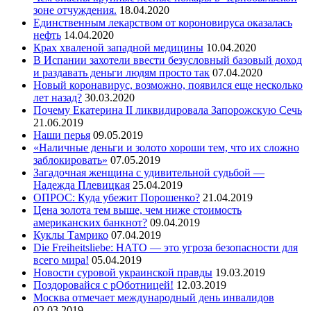
зоне отчуждения.
18.04.2020
Единственным лекарством от короновируса оказалась
нефть
14.04.2020
Крах хваленой западной медицины
10.04.2020
В Испании захотели ввести безусловный базовый доход
и раздавать деньги людям просто так
07.04.2020
Новый коронавирус, возможно, появился еще несколько
лет назад?
30.03.2020
Почему Екатерина II ликвидировала Запорожскую Сечь
21.06.2019
Наши перья
09.05.2019
«Наличные деньги и золото хороши тем, что их сложно
заблокировать»
07.05.2019
Загадочная женщина с удивительной судьбой —
Надежда Плевицкая
25.04.2019
ОПРОС: Куда убежит Порошенко?
21.04.2019
Цена золота тем выше, чем ниже стоимость
американских банкнот?
09.04.2019
Куклы Тамрико
07.04.2019
Die Freiheitsliebe: НАТО — это угроза безопасности для
всего мира!
05.04.2019
Новости суровой украинской правды
19.03.2019
Поздоровайся с рОботницей!
12.03.2019
Москва отмечает международный день инвалидов
02.03.2019