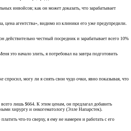
ьных инвойсов; как он может доказать, что зарабатывает
ена, цена агентства», видимо из клиники его уже предупредили.
 он действительно честный посредник и зарабатывает всего 10%
ня это начало злить, я потребовал на завтра подготовить
спросил, могу ли я снять свои чудо очки, явно показывая, что
ы всего лишь $664. К этим ценам, он предлагал добавить
чными хирургу и онкогематологу (Элле Напарстек).
платить что-то сверху, я ему не намерен и работать с его