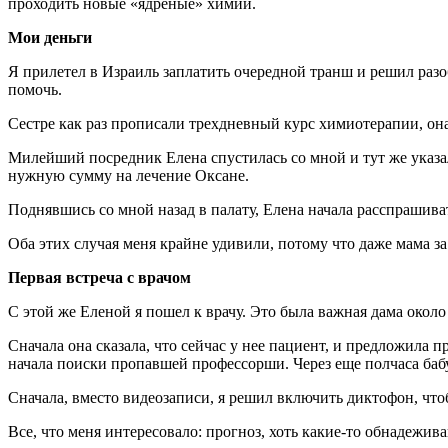
проходить новые «ядреные» химии.
Мои деньги
Я прилетел в Израиль заплатить очередной транш и решил разо
помочь.
Сестре как раз прописали трехдневный курс химиотерапии, она
Милейший посредник Елена спустилась со мной и тут же указала
нужную сумму на лечение Оксане.
Поднявшись со мной назад в палату, Елена начала расспрашиват
Оба этих случая меня крайне удивили, потому что даже мама за
Первая встреча с врачом
С этой же Еленой я пошел к врачу. Это была важная дама около
Сначала она сказала, что сейчас у нее пациент, и предложила 
начала поиски пропавшей профессорши. Через еще полчаса баб
Сначала, вместо видеозаписи, я решил включить диктофон, чт
Все, что меня интересовало: прогноз, хоть какие-то обнадежи