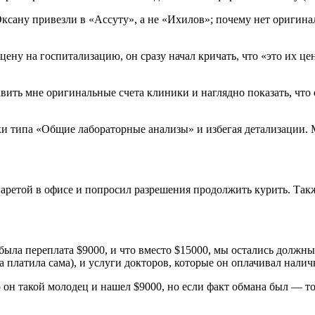
Оксану привезли в «Ассуту», а не «Ихилов»; почему нет оригинал
 цену на госпитализацию, он сразу начал кричать, что «это их ц
авить мне оригинальные счета клиники и наглядно показать, что
 типа «Общие лабораторные анализы» и избегая детализации. Ме
аретой в офисе и попросил разрешения продолжить курить. Также 
с была переплата $9000, и что вместо $15000, мы остались должн
а платила сама), и услуги докторов, которые он оплачивал нали
о он такой молодец и нашел $9000, но если факт обмана был — то 