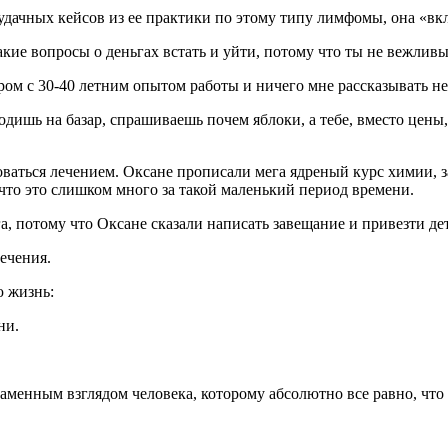
ре удачных кейсов из ее практики по этому типу лимфомы, она «
ие вопросы о деньгах встать и уйти, потому что ты не вежливый 
ром с 30-40 летним опытом работы и ничего мне рассказывать не
ходишь на базар, спрашиваешь почем яблоки, а тебе, вместо цены
оваться лечением. Оксане прописали мега ядреный курс химии, з
 что это слишком много за такой маленький период времени.
а, потому что Оксане сказали написать завещание и привезти де
ечения.
ю жизнь:
ни.
каменным взглядом человека, которому абсолютно все равно, что