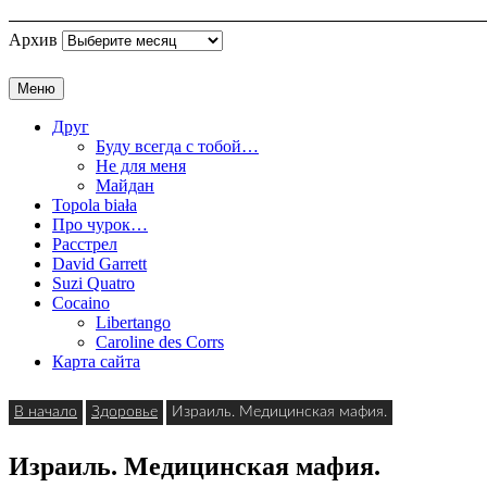
Архив
Меню
Друг
Буду всегда с тобой…
Не для меня
Майдан
Topola biała
Про чурок…
Расстрел
David Garrett
Suzi Quatro
Cocaino
Libertango
Caroline des Corrs
Карта сайта
В начало
Здоровье
Израиль. Медицинская мафия.
Израиль. Медицинская мафия.