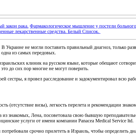
й закон рака.
Фармакологическое мышление у постели больног
денные лекарственные средства. Белый Список.
. В Украине не могли поставить правильный диагноз, только раз
 одна из самых передовых.
 израильских клиник на русском языке, которые обещают сотвор
 это до сих пор многие не могут поверить.
оей сестры, я провел расследование и задокументировал всю раб
ть (отсутствие визы), легкость перелета и рекомендации знако
а из знакомых, Лена, посоветовала свою бывшую преподавательн
цинские услуги от имени компании Panacea Medical Service ltd.
 потребовали срочно прилететь в Израиль, чтобы определить диа