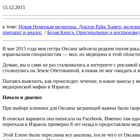
15.12.2015
к теме:
Новая Немецкая медицина. Доктор Райк Хамер: железны
препарат и аналог.
/
Белая Книга. Оригинальные и воспроизве
В мае 2015 года моя сестра Оксана заболела редким типом рака
израильским специалистам — мол, их медицина в этой области
Думаю, вы и сами не раз сталкивались в интернете с рекламой
столкнулись на Земле Обетованной, я никак не мог ожидать и в
Пытаясь выяснить, как происходит лечение, и какие шансы у м
медицинской мафии в Израиле.
Начало и диагноз
При выборе клиники для Оксаны заграницей важны были скорос
В поисках варианта она написала на Facebook. Именно там одн
переехала в Израиль примерно 8 лет назад и предоставляла меди
Этой Елене были пересланы все анализы, после чего от Оксаны