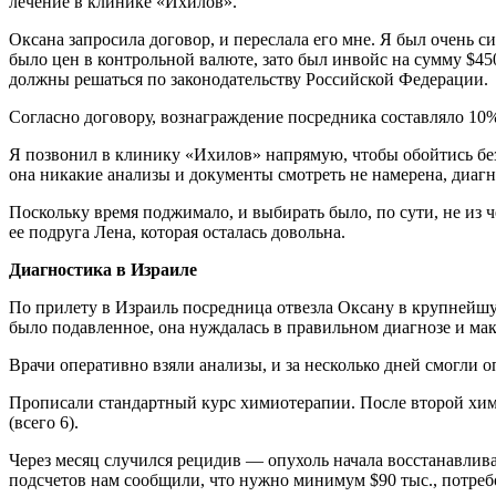
лечение в клинике «Ихилов».
Оксана запросила договор, и переслала его мне. Я был очень 
было цен в контрольной валюте, зато был инвойс на сумму $45
должны решаться по законодательству Российской Федерации.
Согласно договору, вознаграждение посредника составляло 10% 
Я позвонил в клинику «Ихилов» напрямую, чтобы обойтись без 
она никакие анализы и документы смотреть не намерена, диагн
Поскольку время поджимало, и выбирать было, по сути, не из ч
ее подруга Лена, которая осталась довольна.
Диагностика в Израиле
По прилету в Израиль посредница отвезла Оксану в крупнейшу
было подавленное, она нуждалась в правильном диагнозе и мак
Врачи оперативно взяли анализы, и за несколько дней смогли о
Прописали стандартный курс химиотерапии. После второй химии
(всего 6).
Через месяц случился рецидив — опухоль начала восстанавлива
подсчетов нам сообщили, что нужно минимум $90 тыс., потребо