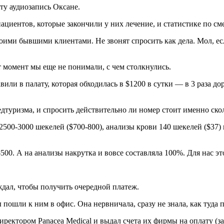
эту аудиозапись Оксане.
циентов, которые закончили у них лечение, и статистике по сме
воими бывшими клиентами. Не звонят спросить как дела. Мол, ес
т момент мы еще не понимали, с чем столкнулись.
или в палату, которая обходилась в $1200 в сутки — в 3 раза дор
дтуризма, и спросить действительно ли номер стоит именно ско
500-3000 шекелей ($700-800), анализы крови 140 шекелей ($37) 
00. А на анализы накрутка и вовсе составляла 100%. Для нас эт
ждал, чтобы получить очередной платеж.
пошли к ним в офис. Она нервничала, сразу не знала, как туда п
ектором Panacea Medical и выдал счета их фирмы на оплату (запи