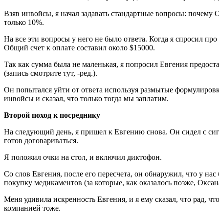
Взяв инвойсы, я начал задавать стандартные вопросы: почему 
только 10%.
На все эти вопросы у него не было ответа. Когда я спросил про
Общий счет к оплате составил около $15000.
Так как сумма была не маленькая, я попросил Евгения предост
(запись смотрите тут, -ред.).
Он попытался уйти от ответа используя размытые формулировки
инвойсы и сказал, что только тогда мы заплатим.
Второй поход к посреднику
На следующий день, я пришел к Евгению снова. Он сидел с сиг
готов договариваться.
Я положил очки на стол, и включил диктофон.
Со слов Евгения, после его пересчета, он обнаружил, что у на
покупку медикаментов (за которые, как оказалось позже, Оксан
Меня удивила искренность Евгения, и я ему сказал, что рад, чт
компанией тоже.