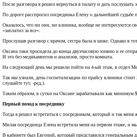
После разговора я решил вернуться в палату и дать послушать 
По дороге расспросил посредника Елену о дальнейшей судьбе па
Оказалось, что ни они, ни клиника, вообще не интересуются с
«заплатил за все».
Прослушав разговор с врачом, сестра была в шоке. Однако в то
Оксана таки просидела до конца двухчасовую химию и ее отправ
И это без медикаментов и анализов, просто комната.
На следующий день мы решили пойти на 4-ый этаж, в отдел Ме
Так мы узнали, день госпитализации по прайсу клиники стоит 2
слушайте тут, -ред.).
Таким образом, в сутки на Оксане зарабатывали как минимум $5
Первый поход к посреднику
Тогда я решил встретиться с посредником, который и так меня 
Милая посредница Елена встретила меня на первом этаже, и мы 
В кабинете был Евгений, который представился генеральным дир