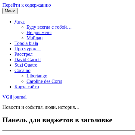
Перейти к содержанию
Меню
Друг
Буду всегда с тобой…
Не для меня
Майдан
Topola biała
Про чурок…
Расстрел
David Garrett
Suzi Quatro
Cocaino
Libertango
Caroline des Corrs
Карта сайта
VGil journal
Новости и события, люди, история…
Панель для виджетов в заголовке