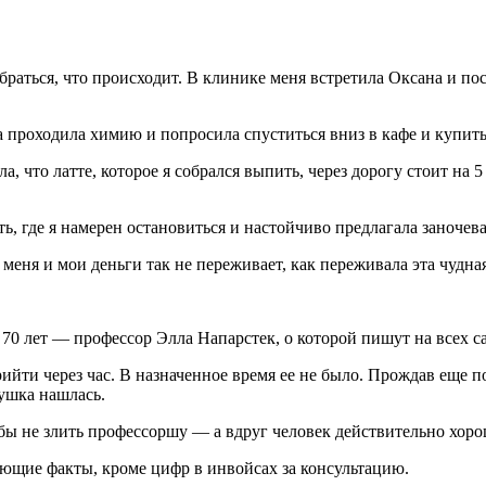
браться, что происходит. В клинике меня встретила Оксана и по
 проходила химию и попросила спуститься вниз в кафе и купить 
, что латте, которое я собрался выпить, через дорогу стоит на 
ь, где я намерен остановиться и настойчиво предлагала заночева
 меня и мои деньги так не переживает, как переживала эта чудн
 70 лет — профессор Элла Напарстек, о которой пишут на всех с
прийти через час. В назначенное время ее не было. Прождав еще п
ушка нашлась.
обы не злить профессоршу — а вдруг человек действительно хор
вающие факты, кроме цифр в инвойсах за консультацию.