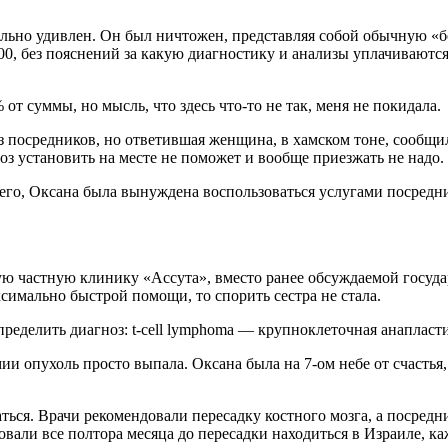
сильно удивлен. Он был ничтожен, представляя собой обычную «б
00, без пояснений за какую диагностику и анализы уплачиваются
от суммы, но мысль, что здесь что-то не так, меня не покидала.
посредников, но ответившая женщина, в хамском тоне, сообщила,
оз установить на месте не поможет и вообще приезжать не надо.
его, Оксана была вынуждена воспользоваться услугами посредник
ю частную клинику «Ассута», вместо ранее обсуждаемой госуда
симально быстрой помощи, то спорить сестра не стала.
пределить диагноз: t-cell lymphoma — крупноклеточная анапласт
 опухоль просто выпала. Оксана была на 7-ом небе от счастья,
ться. Врачи рекомендовали пересадку костного мозга, а посредн
вали все полтора месяца до пересадки находиться в Израиле, ка