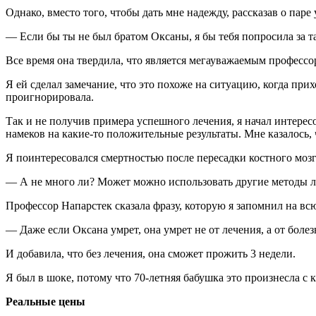
Однако, вместо того, чтобы дать мне надежду, рассказав о па
— Если бы ты не был братом Оксаны, я бы тебя попросила за так
Все время она твердила, что является мегауважаемым профессо
Я ей сделал замечание, что это похоже на ситуацию, когда при
проигнорировала.
Так и не получив примера успешного лечения, я начал интерес
намеков на какие-то положительные результаты. Мне казалось,
Я поинтересовался смертностью после пересадки костного мозг
— А не много ли? Может можно использовать другие методы л
Профессор Напарстек сказала фразу, которую я запомнил на вс
— Даже если Оксана умрет, она умрет не от лечения, а от болез
И добавила, что без лечения, она сможет прожить 3 недели.
Я был в шоке, потому что 70-летняя бабушка это произнесла с 
Реальные цены