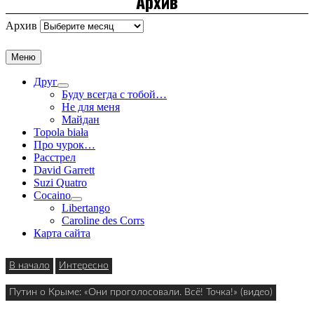
Архив
Архив
Меню
Друг
Буду всегда с тобой…
Не для меня
Майдан
Topola biała
Про чурок…
Расстрел
David Garrett
Suzi Quatro
Cocaino
Libertango
Caroline des Corrs
Карта сайта
В начало
Интересно
Путин о Крыме: «Они проголосовали. Всё! Точка!» (видео)