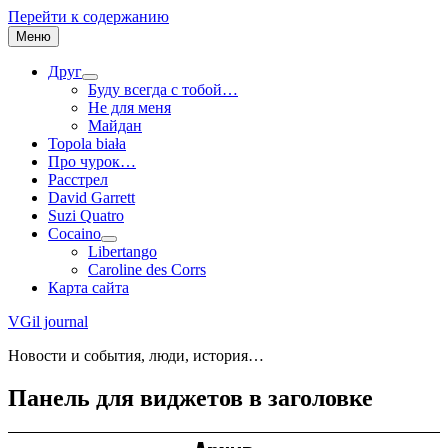
Перейти к содержанию
Меню
Друг
Буду всегда с тобой…
Не для меня
Майдан
Topola biała
Про чурок…
Расстрел
David Garrett
Suzi Quatro
Cocaino
Libertango
Caroline des Corrs
Карта сайта
VGil journal
Новости и события, люди, история…
Панель для виджетов в заголовке