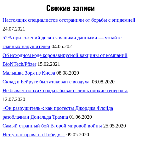
Свежие записи
Настоящих специалистов отстранили от борьбы с эпидемией
24.07.2021
52% приложений делятся вашими данными — узнайте
главных нарушителей
04.05.2021
Об исходном коде коронавирусной вакцины от компаний
BioNTech/Pfizer
15.02.2021
Малышка Зоря из Киева
08.08.2020
Склад в Бейруте был атакован с воздуха.
06.08.2020
Не бывает плохих солдат, бывают лишь плохие генералы.
12.07.2020
«Он разрушитель»: как протесты Джорджа Флойда
разоблачили Дональда Трампа
01.06.2020
Самый странный бой Второй мировой войны
25.05.2020
Нет у нас права на Победу…
09.05.2020