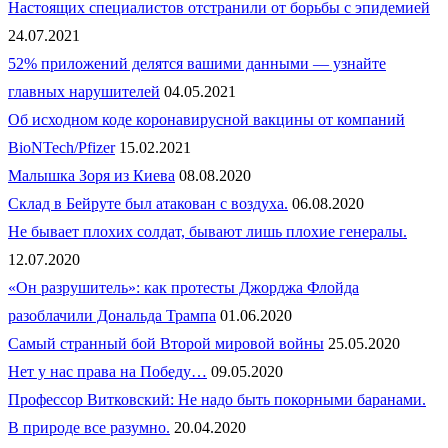
Настоящих специалистов отстранили от борьбы с эпидемией
24.07.2021
52% приложений делятся вашими данными — узнайте
главных нарушителей
04.05.2021
Об исходном коде коронавирусной вакцины от компаний
BioNTech/Pfizer
15.02.2021
Малышка Зоря из Киева
08.08.2020
Склад в Бейруте был атакован с воздуха.
06.08.2020
Не бывает плохих солдат, бывают лишь плохие генералы.
12.07.2020
«Он разрушитель»: как протесты Джорджа Флойда
разоблачили Дональда Трампа
01.06.2020
Самый странный бой Второй мировой войны
25.05.2020
Нет у нас права на Победу…
09.05.2020
Профессор Витковский: Не надо быть покорными баранами.
В природе все разумно.
20.04.2020