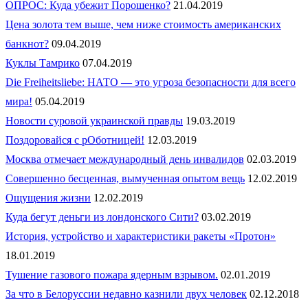
ОПРОС: Куда убежит Порошенко?
21.04.2019
Цена золота тем выше, чем ниже стоимость американских
банкнот?
09.04.2019
Куклы Тамрико
07.04.2019
Die Freiheitsliebe: НАТО — это угроза безопасности для всего
мира!
05.04.2019
Новости суровой украинской правды
19.03.2019
Поздоровайся с рОботницей!
12.03.2019
Москва отмечает международный день инвалидов
02.03.2019
Совершенно бесценная, вымученная опытом вещь
12.02.2019
Ощущения жизни
12.02.2019
Куда бегут деньги из лондонского Сити?
03.02.2019
История, устройство и характеристики ракеты «Протон»
18.01.2019
Тушение газового пожара ядерным взрывом.
02.01.2019
За что в Белоруссии недавно казнили двух человек
02.12.2018