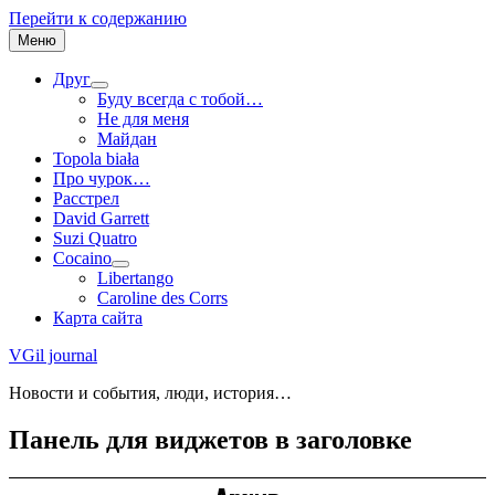
Перейти к содержанию
Меню
Друг
Буду всегда с тобой…
Не для меня
Майдан
Topola biała
Про чурок…
Расстрел
David Garrett
Suzi Quatro
Cocaino
Libertango
Caroline des Corrs
Карта сайта
VGil journal
Новости и события, люди, история…
Панель для виджетов в заголовке