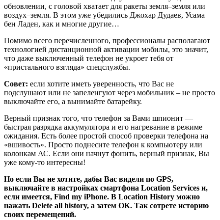
обновлении, с головой хватает для ракеты земля–земля или
воздух–земля. В этом уже убедились Джохар Дудаев, Усама
бен Ладен, как и многие другие…
Помимо всего перечисленного, профессионалы располагают
технологией дистанционной активации мобилы, это значит,
что даже выключенный телефон не укроет тебя от
«пристального взгляда» спецслужбы.
Совет:
если хотите иметь уверенность, что Вас не
подслушают или не запеленгуют через мобильник – не просто
выключайте его, а вынимайте батарейку.
Верный признак того, что телефон за Вами шпионит —
быстрая разрядка аккумулятора и его нагревание в режиме
ожидания. Есть более простой способ проверки телефона на
«вшивость». Просто поднесите телефон к компьютеру или
колонкам АС. Если они начнут фонить, верный признак, Вы
уже кому-то интересны!
Но если Вы не хотите, дабы Вас видели по GPS,
выключайте в настройках смартфона Location Services и,
если имеется, Find my iPhone. В Location History можно
нажать Delete all history, а затем ОК. Так сотрете историю
своих перемещений.