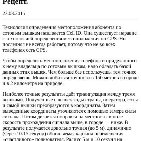
Рецепт.
23.03.2015
Технология определения местоположения абонента по
сотовым вышкам называется Cell ID. Она существует наравне
с технологией определения местоположения по GPS. Но
последняя не всегда работает, потому что не во всех
телефонах есть GPS.
Чтобы определить местоположения телефона и приделанного
к нему владельца по сотовым вышкам, надо обладать базой
данных этих вышек. Чем больше баз используешь, тем точнее
определяешь. Можно добиться точности в 150 метров в городе
и в 2 километра на природе.
Наиболее точные результаты даёт триангуляция между тремя
вышками. Полученные с вышек коды страны, оператора, соты
и самой вышки преобразуются в координаты. Затем
выведенные координаты уточняются с помощью замера силы
сигнала. Потом делается поправка на местность: в поле
скорость прохождения сигнала выше, в городе — ниже. В
результате получается довольно точная (до 5 м), динамично
(через 10-15 секунд) обновляемая картина перемещения
«счастливого» пользователя. Радиус 5 м и 10 секунд на