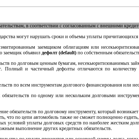
тельствам, в соответствии с согласованным с внешними кредит
дарства могут нарушать сроки и объемы уплаты причитающихся
итированным заемщиком облигациям или несекьюритизованы
то заемщик объявил
дефолт (default)
по собственным обязательст
льств по долговым ценным бумагам, несекьюритизованимых займ
т
. Полный и частичный дефолты отличаются по количеству 
льств по всем инструментам долгового финансирования или нес
обязательств по одному или нескольким долговыми инструме
ение обязательств по долговому инструменту, который возникает 
ть, что по цепи автомобиль также не сможет полноценно ездить,
ных условий уплаты долговых средств по наиболее жестким дол
ожным выполнение других кредитных обязательств.
льства по уплате процентов или основной суммы долга, когда