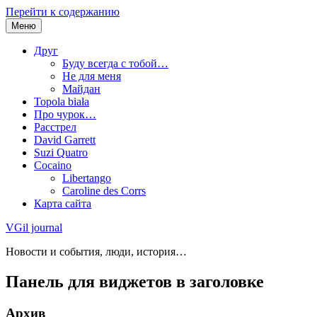
Перейти к содержанию
Меню
Друг
Буду всегда с тобой…
Не для меня
Майдан
Topola biała
Про чурок…
Расстрел
David Garrett
Suzi Quatro
Cocaino
Libertango
Caroline des Corrs
Карта сайта
VGil journal
Новости и события, люди, история…
Панель для виджетов в заголовке
Архив