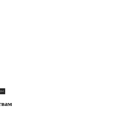
вам
твам