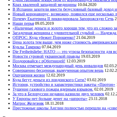
Крах хваленой западной медицины
10.04.2020
В Испании захотели ввести безусловный базовый доход и
Новый коронавирус, возможно, появился еще несколько л
Почему Екатерина II ликвидировала Запорожскую Сечь
2
Наши перья
09.05.2019
«Наличные деньги и золото хороши тем, что их сложно з
Загадочная женщина с удивительной судьбой — Надежда
ОПРОС: Куда убежит Порошенко?
21.04.2019
Цена золота тем выше, чем ниже стоимость американски
Куклы Тамрико
07.04.2019
Die Freiheitsliebe: НАТО — это угроза безопасности для в
Новости суровой украинской правды
19.03.2019
Поздоровайся с рОботницей!
12.03.2019
Москва отмечает международный день инвалидов
02.03.
Совершенно бесценная, вымученная опытом вещь
12.02.
Ощущения жизни
12.02.2019
Куда бегут деньги из лондонского Сити?
03.02.2019
История, устройство и характеристики ракеты «Протон»
Тушение газового пожара ядерным взрывом.
02.01.2019
За что в Белоруссии недавно казнили двух человек
02.12.
У Европы нет больше денег на «шпроты»
23.11.2018
Матрос Железняк
18.11.2018
Престижные школы Англии полностью перешли на «сове