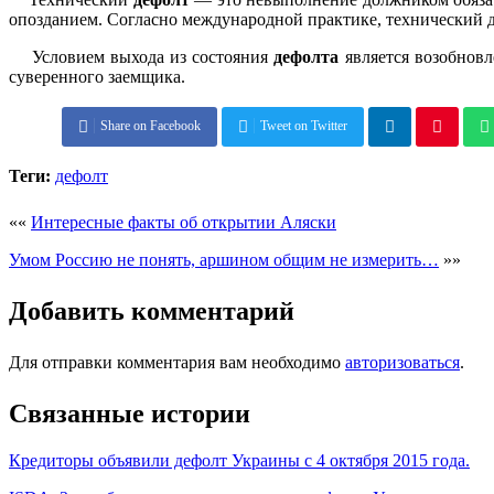
опозданием. Согласно международной практике, технический д
Условием выхода из состояния
дефолта
является возобновл
суверенного заемщика.
Share on Facebook
Tweet on Twitter
Теги:
дефолт
««
Интересные факты об открытии Аляски
Умом Россию не понять, аршином общим не измерить…
»»
Добавить комментарий
Для отправки комментария вам необходимо
авторизоваться
.
Связанные истории
Кредиторы объявили дефолт Украины с 4 октября 2015 года.