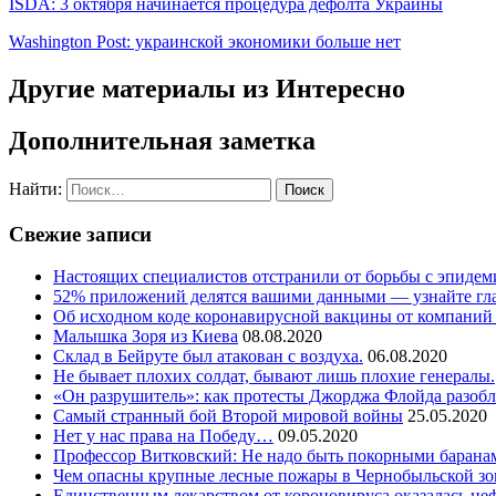
ISDA: 3 октября начинается процедура дефолта Украины
Washington Post: украинской экономики больше нет
Другие материалы из Интересно
Дополнительная заметка
Найти:
Свежие записи
Настоящих специалистов отстранили от борьбы с эпидем
52% приложений делятся вашими данными — узнайте гл
Об исходном коде коронавирусной вакцины от компаний 
Малышка Зоря из Киева
08.08.2020
Склад в Бейруте был атакован с воздуха.
06.08.2020
Не бывает плохих солдат, бывают лишь плохие генералы.
«Он разрушитель»: как протесты Джорджа Флойда разоб
Самый странный бой Второй мировой войны
25.05.2020
Нет у нас права на Победу…
09.05.2020
Профессор Витковский: Не надо быть покорными баранам
Чем опасны крупные лесные пожары в Чернобыльской зо
Единственным лекарством от короновируса оказалась не