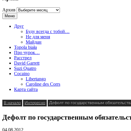
Архив
Меню
Друг
Буду всегда с тобой…
Не для меня
Майдан
Topola biała
Про чурок…
Расстрел
David Garrett
Suzi Quatro
Cocaino
Libertango
Caroline des Corrs
Карта сайта
В начало
Интересно
Дефолт по государственным обязательст
Дефолт по государственным обязательс
04.08.2012