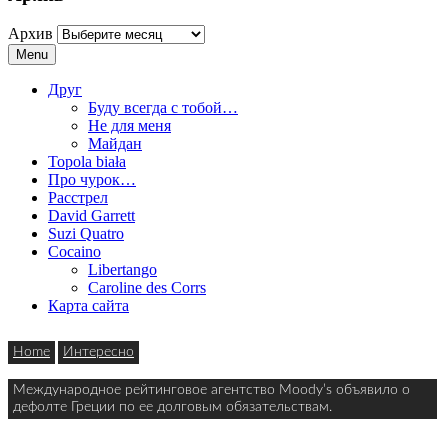
Архив
Menu
Друг
Буду всегда с тобой…
Не для меня
Майдан
Topola biała
Про чурок…
Расстрел
David Garrett
Suzi Quatro
Cocaino
Libertango
Caroline des Corrs
Карта сайта
Home
Интересно
Международное рейтинговое агентство Moody’s объявило о
дефолте Греции по ее долговым обязательствам.