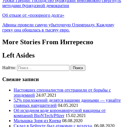
Уроки Греции: господство буржуазии невозможно свергнуть
методами буржуазной демократии
Об отказе от «позорного долга»
Афины провели самую убыточную Олимпиаду. Каждому
греку она обошлась в тысячу евро.
More Stories From Интересно
Left Asides
Найти:
Свежие записи
Настоящих специалистов отстранили от борьбы с
эпидемией
24.07.2021
52% приложений делятся вашими данными — узнайте
главных нарушителей
04.05.2021
Об исходном коде коронавирусной вакцины от
компаний BioNTech/Pfizer
15.02.2021
Малышка Зоря из Киева
08.08.2020
Склад в Бейруте был атакован с воздуха.
06.08.2020