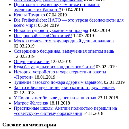
Цена золота тем выше, чем ниже стоимость
американских банкнот?
09.04.2019
Куклы Тамрико
07.04.2019
Die Freiheitsliebe: НАТО — это угроза безопасности для
всего мира!
05.04.2019
Новости суровой украинской правды
19.03.2019
Поздоровайся с рОботницей!
12.03.2019
Москва отмечает международный день инвалидов
02.03.2019
Совершенно бесценная, вымученная опытом вещь
12.02.2019
Ощущения жизни
12.02.2019
Куда бегут деньги из лондонского Сити?
03.02.2019
История, устройство и характеристики ракеты
«Протон»
18.01.2019
Тушение газового пожара ядерным взрывом.
02.01.2019
За что в Белоруссии недавно казнили двух человек
02.12.2018
У Европы нет больше денег на «шпроты»
23.11.2018
Матрос Железняк
18.11.2018
Престижные школы Англии полностью перешли на
«советскую» систему образования
14.11.2018
Свежие комментарии