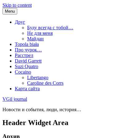
Skip to content
Menu
Друг
Буду всегда с тобой…
Не для меня
Майдан
Topola biała
Про чурок…
Расстрел
David Garrett
Suzi Quatro
Cocaino
Libertango
Caroline des Corrs
Карта сайта
VGil journal
Новости и события, люди, история…
Header Widget Area
Архив