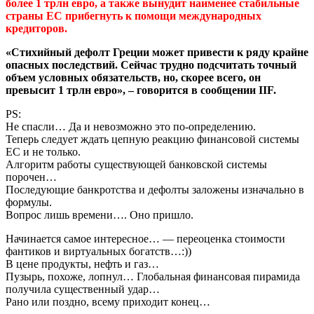
более 1 трлн евро, а также вынудит наименее стабильные
страны ЕС прибегнуть к помощи международных
кредиторов.
«Стихийный дефолт Греции может привести к ряду крайне
опасных последствий. Сейчас трудно подсчитать точный
объем условных обязательств, но, скорее всего, он
превысит 1 трлн евро», – говорится в сообщении IIF.
PS:
Не спасли… Да и невозможно это по-определению.
Теперь следует ждать цепную реакцию финансовой системы
ЕС и не только.
Алгоритм работы существующей банковской системы
порочен…
Последующие банкротства и дефолты заложены изначально в
формулы.
Вопрос лишь времени…. Оно пришло.
Начинается самое интересное… — переоценка стоимости
фантиков и виртуальных богатств…:))
В цене продукты, нефть и газ…
Пузырь, похоже, лопнул… Глобальная финансовая пирамида
получила существенный удар…
Рано или поздно, всему приходит конец…