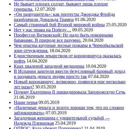
Не бывает плохих солдат, бывают лишь плохие
генералы.
12.07.2020
«Он разрушитель»: как протесты Джорджа Флойда
разоблачили Дональда Трампа
01.06.2020
Самый странный бой Второй мировой войны
25.05.2020
Нет у нас права на Победу…
09.05.2020
Профессор Витковский: Не надо быть покорными
баранами. В природе все разумно.
20.04.2020
Чем опасны крупные лесные пожары в Чернобыльской
зоне отчуждения.
18.04.2020
Единственным лекарством от короновируса оказалась
нефть
14.04.2020
Крах хваленой западной медицины
10.04.2020
В Испании захотели ввести безусловный базовый доход
и раздавать деньги людям просто так
07.04.2020
Новый коронавирус, возможно, появился еще несколько
лет назад?
30.03.2020
Почему Екатерина II ликвидировала Запорожскую Сечь
21.06.2019
Наши перья
09.05.2019
«Наличные деньги и золото хороши тем, что их сложно
заблокировать»
07.05.2019
Загадочная женщина с удивительной судьбой —
Надежда Плевицкая
25.04.2019
ОПРОС: Куда убежит Порошенко?
21.04.2019