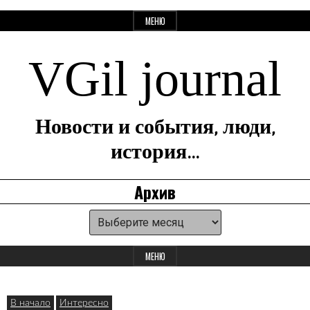
Перейти
МЕНЮ
к
содержанию
VGil journal
Новости и события, люди,
история…
Архив
Архив
Панель
для
МЕНЮ
виджетов
В начало
Интересно