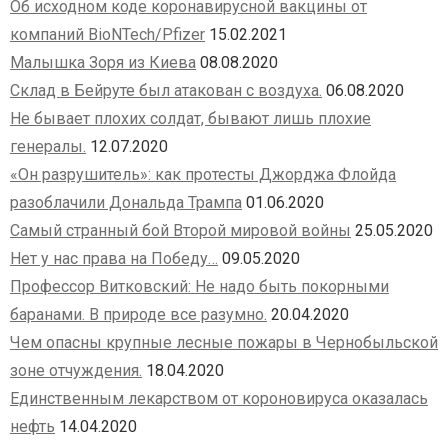
Об исходном коде коронавирусной вакцины от
компаний BioNTech/Pfizer
15.02.2021
Малышка Зоря из Киева
08.08.2020
Склад в Бейруте был атакован с воздуха.
06.08.2020
Не бывает плохих солдат, бывают лишь плохие
генералы.
12.07.2020
«Он разрушитель»: как протесты Джорджа Флойда
разоблачили Дональда Трампа
01.06.2020
Самый странный бой Второй мировой войны
25.05.2020
Нет у нас права на Победу…
09.05.2020
Профессор Витковский: Не надо быть покорными
баранами. В природе все разумно.
20.04.2020
Чем опасны крупные лесные пожары в Чернобыльской
зоне отчуждения.
18.04.2020
Единственным лекарством от короновируса оказалась
нефть
14.04.2020