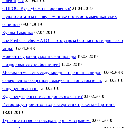
Плевицкая
25.04.2019
ОПРОС: Куда убежит Порошенко?
21.04.2019
Цена золота тем выше, чем ниже стоимость американских
банкнот?
09.04.2019
Куклы Тамрико
07.04.2019
Die Freiheitsliebe: НАТО — это угроза безопасности для всего
мира!
05.04.2019
Новости суровой украинской правды
19.03.2019
Поздоровайся с рОботницей!
12.03.2019
Москва отмечает международный день инвалидов
02.03.2019
Совершенно бесценная, вымученная опытом вещь
12.02.2019
Ощущения жизни
12.02.2019
Куда бегут деньги из лондонского Сити?
03.02.2019
История, устройство и характеристики ракеты «Протон»
18.01.2019
Тушение газового пожара ядерным взрывом.
02.01.2019