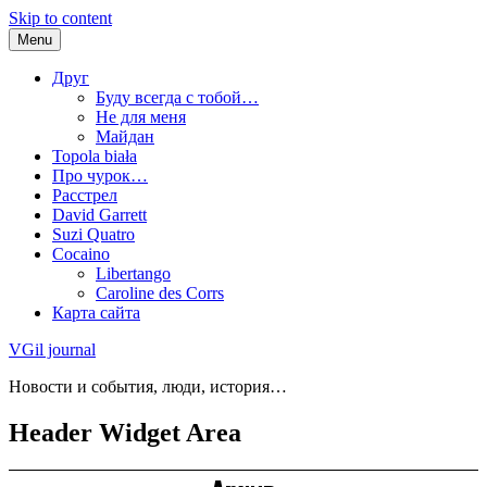
Skip to content
Menu
Друг
Буду всегда с тобой…
Не для меня
Майдан
Topola biała
Про чурок…
Расстрел
David Garrett
Suzi Quatro
Cocaino
Libertango
Caroline des Corrs
Карта сайта
VGil journal
Новости и события, люди, история…
Header Widget Area