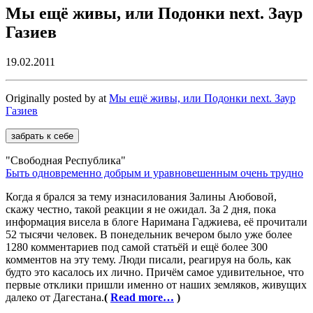
Мы ещё живы, или Подонки next. Заур
Газиев
19.02.2011
Originally posted by
at
Мы ещё живы, или Подонки next. Заур
Газиев
"Свободная Республика"
Быть одновременно добрым и уравновешенным очень трудно
Когда я брался за тему изнасилования Залины Аюбовой,
скажу честно, такой реакции я не ожидал. За 2 дня, пока
информация висела в блоге Наримана Гаджиева, её прочитали
52 тысячи человек. В понедельник вечером было уже более
1280 комментариев под самой статьёй и ещё более 300
комментов на эту тему. Люди писали, реагируя на боль, как
будто это касалось их лично. Причём самое удивительное, что
первые отклики пришли именно от наших земляков, живущих
далеко от Дагестана.
(
Read more…
)