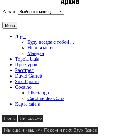
Архив
Архив
Menu
Друг
Буду всегда с тобой…
Не для меня
Майдан
Topola biała
Про чурок…
Расстрел
David Garrett
Suzi Quatro
Cocaino
Libertango
Caroline des Corrs
Карта сайта
Home
Интересно
Мы ещё живы, или Подонки next. Заур Газиев