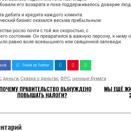
ебовали его возврата и пока поддерживалось доверие люд
та дебита и кредита каждого клиента.
ческий бизнес оказался весьма прибыльным.
стве росло почти с той же скоростью, с
его состояние. Он превратился в важную персону, к нему
было равно воле всевышнего или священной заповеди.
book
Tweet on Twitter
С
,
деньги
,
Сказка о деньгах
,
ФРС
,
ценные бумаги
ПОЧЕМУ ПРАВИТЕЛЬСТВО ВЫНУЖДЕНО
МЫ ЕЩЁ ЖИ
ПОВЫШАТЬ НАЛОГИ?
ентарий