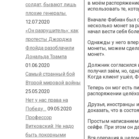
в моём распоряжение,
солдат, бывают лишь
использовать те, кот
плохие генералы.
Вначале Фабиан был 
12.07.2020
несколько монет за р
«Он разрушитель»: как
начал вести себя бо
протесты Джорджа
Однажды у него вперв
Флойда разоблачили
монеты, можем сдела
монет».
Дональда Трампа
Должник согласился 
01.06.2020
получил заём, но, одн
Самый странный бой
Когда клиент ушёл, Ф
Второй мировой войны
Теперь он мог есть п
25.05.2020
распоряжении целёхон
Нет у нас права на
Друзья, иностранцы и
Победу…
09.05.2020
доказать, что в сост
Профессор
Простым написанием 
Витковский: Не надо
сейфе. При этом он д
быть покорными
Вся операция в целом