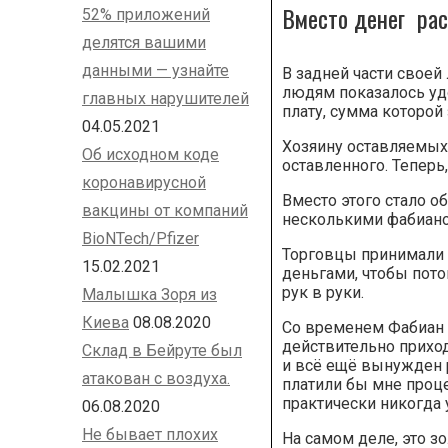
Вместо денег рас
52% приложений
делятся вашими
данными — узнайте
В задней части своей
людям показалось удо
главных нарушителей
плату, сумма которой
04.05.2021
Хозяину оставляемых
Об исходном коде
оставленного. Теперь
коронавирусной
Вместо этого стало о
вакцины от компаний
несколькими фабиано
BioNTech/Pfizer
Торговцы принимали 
15.02.2021
деньгами, чтобы пото
рук в руки.
Малышка Зоря из
Киева
08.08.2020
Со временем Фабиан 
действительно приход
Склад в Бейруте был
и всё ещё вынужден р
атакован с воздуха.
платили бы мне проце
практически никогда 
06.08.2020
Не бывает плохих
На самом деле, это зо