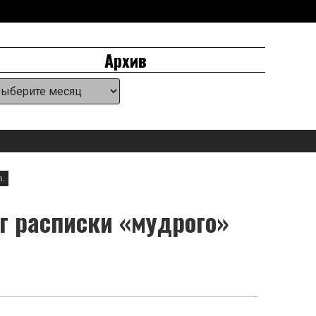
Архив
хив
eader
idget
rea
.
г расписки «мудрого»