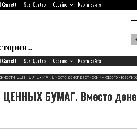
d Garrett
Suzi Quatro
Cocaino
Карта сайта
Ар
H
история…
W
d Garrett
Suzi Quatro
Cocaino
Карта сайта
A
енности ЦЕННЫХ БУМАГ. Вместо денег расписки «мудрого» ювелира
и ЦЕННЫХ БУМАГ. Вместо дене