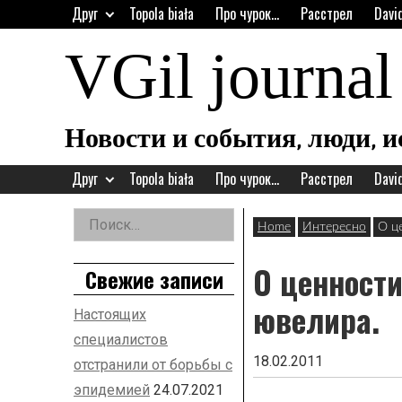
Skip
Друг
Topola biała
Про чурок…
Расстрел
Davi
to
content
VGil journal
Новости и события, люди, 
Друг
Topola biała
Про чурок…
Расстрел
Davi
Найти:
Home
Интересно
О ц
Left
Asides
О ценност
Свежие записи
ювелира.
Настоящих
специалистов
18.02.2011
отстранили от борьбы с
эпидемией
24.07.2021