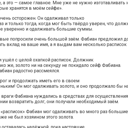
 а это — самое главное. Мне уже не нужно изготавливать 
орые хранятся в моём сейфе».
очень осторожен. Он одалживал только
аз и только тогда, когда мог быть твёрдо уверен, что долж
лее уверенно и одалживать большие суммы.
ые попросили очень большой заём. Фабиан предложил долж
ть вклад на ваше имя, а я выдам вам несколько расписо
и ушёл с целой охапкой расписок. Должник
ако же, золото ни на секунду не покидало сейф Фабиана.
абиан радостно рассмеялся.
ирог и продолжать иметь его в своем
ьким! Он мог одалживать золото, и оно продолжало бы на
 враги Фабиана нуждались в средствах для осуществления 
оянии возвратить долг, они получали необходимый заём.
«расписок» Фабиан мог одалживать во много раз большие 
аже не был хозяином этого золота.
 оставалась надёжной, пока настоящие