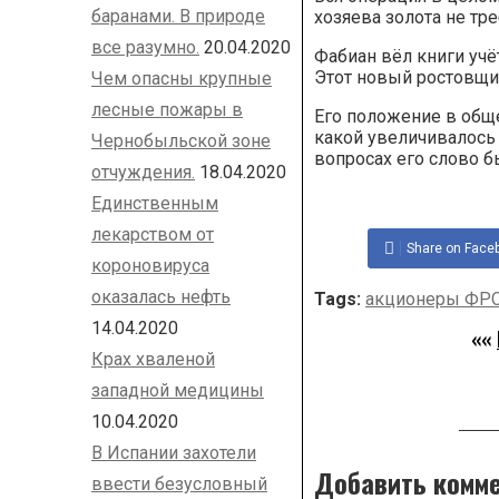
баранами. В природе
хозяева золота не тр
все разумно.
20.04.2020
Фабиан вёл книги учё
Этот новый ростовщи
Чем опасны крупные
лесные пожары в
Его положение в обще
какой увеличивалось 
Чернобыльской зоне
вопросах его слово 
отчуждения.
18.04.2020
Единственным
лекарством от
Share on Face
короновируса
оказалась нефть
Tags:
акционеры ФР
14.04.2020
««
Крах хваленой
западной медицины
10.04.2020
В Испании захотели
Добавить комм
ввести безусловный