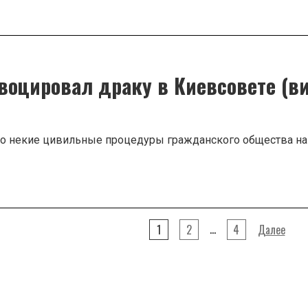
ы
ой
воцировал драку в Киевсовете (в
ия)
что некие цивильные процедуры гражданского общества на
ировал
…
1
2
4
Далее
те
гинация
писей