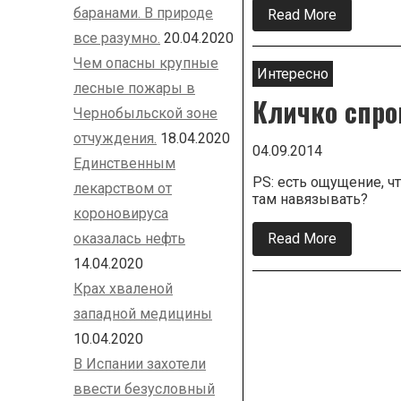
баранами. В природе
Read More
about
Киев.
все разумно.
20.04.2020
Протест
у
Чем опасны крупные
Верховн
Интересно
Рады.
лесные пожары в
Кличко спро
(трансляц
Чернобыльской зоне
отчуждения.
18.04.2020
04.09.2014
Единственным
PS: есть ощущение, 
лекарством от
там навязывать?
короновируса
оказалась нефть
Read More
about
Кличко
14.04.2020
спровоц
драку
Крах хваленой
в
Киевсове
Па
западной медицины
(видео)
10.04.2020
за
В Испании захотели
ввести безусловный