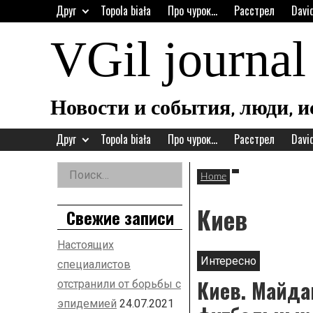
Skip
Друг
Topola biała
Про чурок…
Расстрел
Davi
to
content
VGil journal
Новости и события, люди, 
Друг
Topola biała
Про чурок…
Расстрел
Davi
Найти:
Home
Left
Asides
Киев
Свежие записи
Настоящих
Интересно
специалистов
Киев. Майда
отстранили от борьбы с
эпидемией
24.07.2021