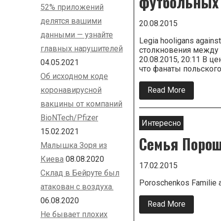
футбольных 
52% приложений
делятся вашими
20.08.2015
данными — узнайте
Legia hooligans agains
главных нарушителей
столкновения между 
20.08.2015, 20:11 В 
04.05.2021
что фанаты польског
Об исходном коде
коронавирусной
Read More
about
Киев.
вакцины от компаний
Майдан.
Столкнов
BioNTech/Pfizer
между
Интересно
группами
15.02.2021
Семья Порош
украинск
Малышка Зоря из
и
польских
Киева
08.08.2020
футболь
17.02.2015
фанатов.
Склад в Бейруте был
Трансляц
Poroschenkos Familie a
атакован с воздуха.
06.08.2020
Read More
about
Семья
Не бывает плохих
Порошен