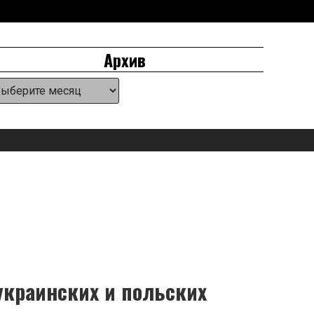
Архив
хив
eader
idget
rea
украинских и польских