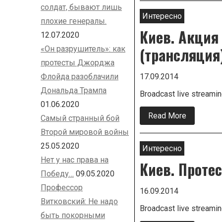
бежала
солдат, бывают лишь
из
Интересно
плохие генералы.
Киева?
Киев. Акция
12.07.2020
(трансляция
«Он разрушитель»: как
протесты Джорджа
Флойда разоблачили
17.09.2014
Дональда Трампа
Broadcast live streami
01.06.2020
Read More
about
Самый странный бой
Киев.
Акция
Второй мировой войны
протеста
25.05.2020
Правого
Интересно
сектора
Нет у нас права на
Киев. Проте
у
админист
Победу…
09.05.2020
президен
(трансляц
Профессор
16.09.2014
Витковский: Не надо
Broadcast live streami
быть покорными