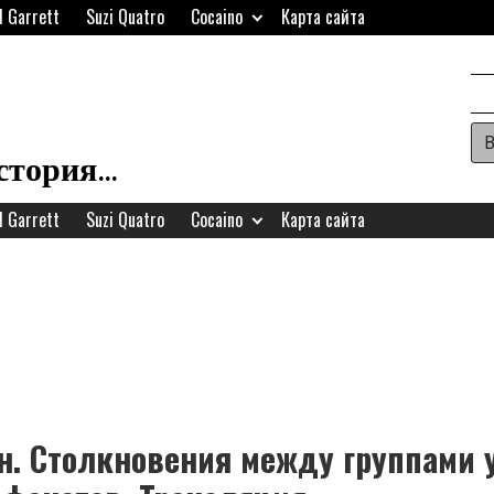
d Garrett
Suzi Quatro
Cocaino
Карта сайта
Ар
H
история…
W
d Garrett
Suzi Quatro
Cocaino
Карта сайта
A
н. Столкновения между группами 