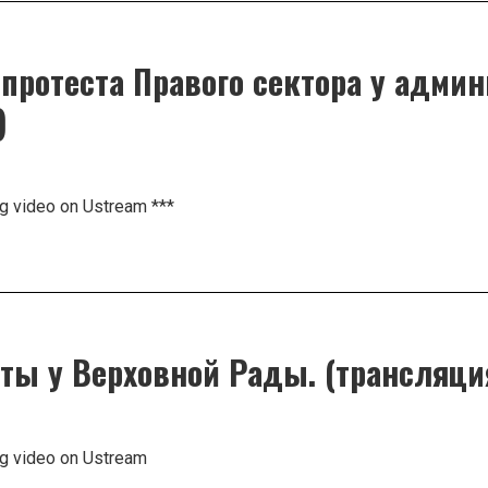
 протеста Правого сектора у адми
)
ng video on Ustream ***
сты у Верховной Рады. (трансляци
рации
та
ия)
ng video on Ustream