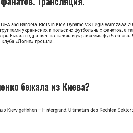
фанатов. Трансляция.
t UPA and Bandera. Riots in Kiev. Dynamo VS Legia Warszawa 
группами украинских и польских футбольных фанатов, а т
центре Киева подрались польские и украинские футбольные 
о клуба «Легия» прошли…
ения
енко бежала из Киева?
их
ных
ия.
us Kiew geflohen – Hintergrund: Ultimatum des Rechten Sekto
ко