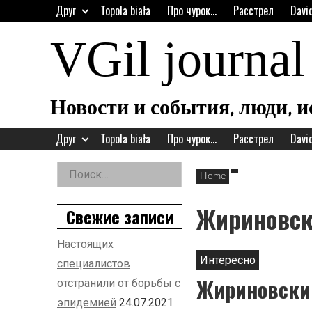
Skip
Друг
Topola biała
Про чурок…
Расстрел
Davi
to
content
VGil journal
Новости и события, люди, 
Друг
Topola biała
Про чурок…
Расстрел
Davi
Найти:
Home
Left
Asides
Жириновс
Свежие записи
Настоящих
Интересно
специалистов
Жириновски
отстранили от борьбы с
эпидемией
24.07.2021