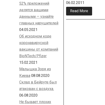
06.02.2011
52% приложений
делятся вашими
Read More
about
Жиринов
данными — узнайте
vs
Кадыров
главных нарушителей
04.05.2021
Па
Об исходном коде
за
коронавирусной
вакцины от компаний
BioNTech/Pfizer
15.02.2021
Малышка Зоря из
Киева
08.08.2020
Склад в Бейруте был
атакован с воздуха.
06.08.2020
Не бывает плохих