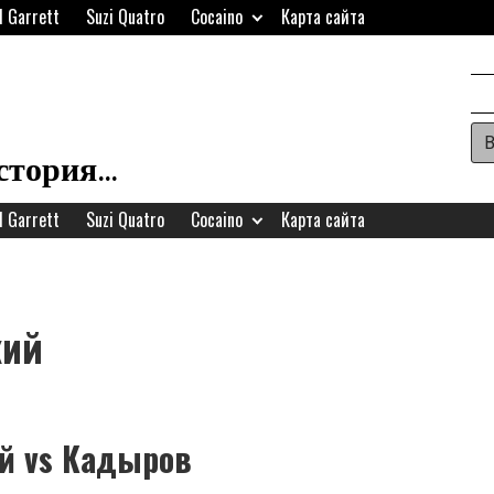
d Garrett
Suzi Quatro
Cocaino
Карта сайта
Ар
H
история…
W
d Garrett
Suzi Quatro
Cocaino
Карта сайта
A
кий
й vs Кадыров