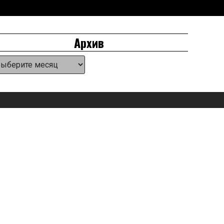
Архив
хив
eader
idget
rea