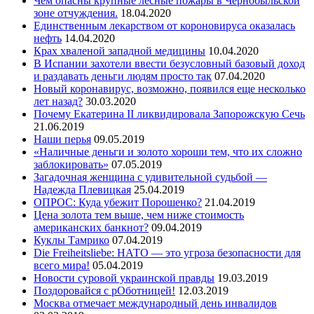
Чем опасны крупные лесные пожары в Чернобыльской
зоне отчуждения.
18.04.2020
Единственным лекарством от короновируса оказалась
нефть
14.04.2020
Крах хваленой западной медицины
10.04.2020
В Испании захотели ввести безусловный базовый доход
и раздавать деньги людям просто так
07.04.2020
Новый коронавирус, возможно, появился еще несколько
лет назад?
30.03.2020
Почему Екатерина II ликвидировала Запорожскую Сечь
21.06.2019
Наши перья
09.05.2019
«Наличные деньги и золото хороши тем, что их сложно
заблокировать»
07.05.2019
Загадочная женщина с удивительной судьбой —
Надежда Плевицкая
25.04.2019
ОПРОС: Куда убежит Порошенко?
21.04.2019
Цена золота тем выше, чем ниже стоимость
американских банкнот?
09.04.2019
Куклы Тамрико
07.04.2019
Die Freiheitsliebe: НАТО — это угроза безопасности для
всего мира!
05.04.2019
Новости суровой украинской правды
19.03.2019
Поздоровайся с рОботницей!
12.03.2019
Москва отмечает международный день инвалидов