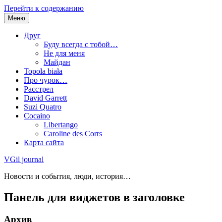
Перейти к содержанию
Меню
Друг
Буду всегда с тобой…
Не для меня
Майдан
Topola biała
Про чурок…
Расстрел
David Garrett
Suzi Quatro
Cocaino
Libertango
Caroline des Corrs
Карта сайта
VGil journal
Новости и события, люди, история…
Панель для виджетов в заголовке
Архив