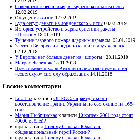
02.03.2019
Совершенно бесценная, вымученная опытом вещь
12.02.2019
Ощущения жизни
12.02.2019
Куда бегут деньги из лондонского Сити?
03.02.2019
История, устройство и характеристики ракеты
«Протон»
18.01.2019
Тушение газового пожара ядерным взрывом.
02.01.2019
За что в Белоруссии недавно казнили двух человек
02.12.2018
У Европы нет больше денег на «шпроты»
23.11.2018
Матрос Железняк
18.11.2018
Престижные школы Англии полностью перешли на
«советскую» систему образования
14.11.2018
Свежие комментарии
Lux Lux
к записи
ОПРОС: справедливо ли
восстановление границ Украины по состоянию на 1654
год?
Мария Цыбринская
к записи
10 копеек 2001 года стоят
40000 рублей?
юра
к записи
Почему Салават Юлаев не
общенациональный герой России?
юра
к записи
Почему Салават Юлаев не