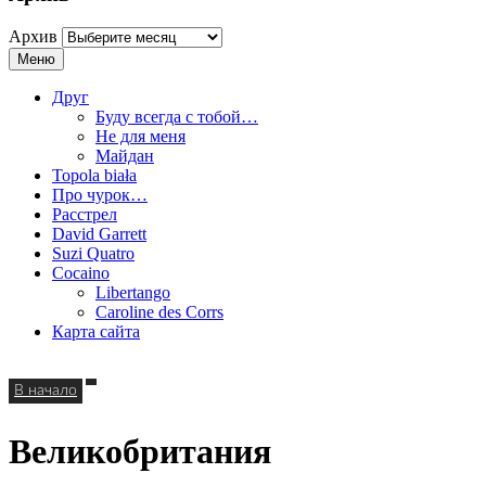
Архив
Меню
Друг
Буду всегда с тобой…
Не для меня
Майдан
Topola biała
Про чурок…
Расстрел
David Garrett
Suzi Quatro
Cocaino
Libertango
Caroline des Corrs
Карта сайта
В начало
Великобритания