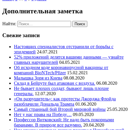
Дополнительная заметка
Найти:
Свежие записи
Настоящих специалистов отстранили от борьбы с
эпидемией
24.07.2021
52% приложений делятся вашими данными — узнайте
главных нарушителей
04.05.2021
Об исходном коде коронавирусной вакцины от
компаний BioNTech/Pfizer
15.02.2021
Малышка Зоря из Киева
08.08.2020
Склад в Бейруте был атакован с воздуха.
06.08.2020
Не бывает плохих солдат, бывают лишь плохие
генералы.
12.07.2020
«Он разрушитель»: как протесты Джорджа Флойда
разоблачили Дональда Трампа
01.06.2020
Самый странный бой Второй мировой войны
25.05.2020
Нет у нас права на Победу…
09.05.2020
Профессор Витковский: Не надо быть покорными
баранами. В природе все разумно.
20.04.2020