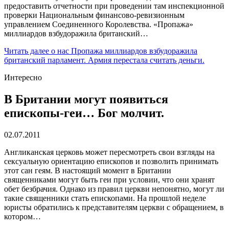
предоставить отчетности при проведении там инспекционной
проверки Национальным финансово-ревизионным
управлением Соединенного Королевства. «Пропажа»
миллиардов взбудоражила британский…
Читать далее
о нас Пропажа миллиардов взбудоражила
британский парламент. Армия перестала считать деньги.
Интересно
В Британии могут появиться
епископы-геи… Бог молчит.
02.07.2011
Англиканская церковь может пересмотреть свои взгляды на
сексуальную ориентацию епископов и позволить принимать
этот сан геям. В настоящий момент в Британии
священниками могут быть геи при условии, что они хранят
обет безбрачия. Однако из правил церкви непонятно, могут ли
такие священники стать епископами. На прошлой неделе
юристы обратились к представителям церкви с обращением, в
котором…