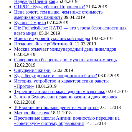
Надежда Плевицкая
25.04.2019
ОПРОС: Куда убежит Порошенко?
21.04.2019
Цена золота тем выше, чем ниже стоимость
американских банкнот?
09.04.2019
Куклы Тамрико
07.04.2019
Die Freiheitsliebe: НАТО — это угроза безопасности для
всего мира!
05.04.2019
Новости суровой украинской правды
19.03.2019
Поздоровайся с рОботницей!
12.03.2019
Москва отмечает международный день инвалидов
02.03.2019
Совершенно бесценная, вымученная опытом вещь
12.02.2019
Ощущения жизни
12.02.2019
Куда бегут деньги из лондонского Сити?
03.02.2019
История, устройство и характеристики ракеты
«Протон»
18.01.2019
Тушение газового пожара ядерным взрывом.
02.01.2019
За что в Белоруссии недавно казнили двух человек
02.12.2018
У Европы нет больше денег на «шпроты»
23.11.2018
Матрос Железняк
18.11.2018
Престижные школы Англии полностью перешли на
«советскую» систему образования
14.11.2018