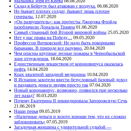
Малышка Зоря из Киева
08.08.2020
Склад в Бейруте был атакован с воздуха.
06.08.2020
Не бывает плохих солдат, бывают лишь плохие
генералы.
12.07.2020
«Он разрушитель»: как протесты Джорджа Флойда
разоблачили Дональда Трампа
01.06.2020
Самый странный бой Второй мировой войны
25.05.2020
Нет у нас права на Победу…
09.05.2020
Профессор Витковский: Не надо быть покорными
баранами. В природе все разумно.
20.04.2020
Чем опасны крупные лесные пожары в Чернобыльской
зоне отчуждения.
18.04.2020
Единственным лекарством от короновируса оказалась
нефть
14.04.2020
Крах хваленой западной медицины
10.04.2020
В Испании захотели ввести безусловный базовый доход
и раздавать деньги людям просто так
07.04.2020
Новый коронавирус, возможно, появился еще несколько
лет назад?
30.03.2020
Почему Екатерина II ликвидировала Запорожскую Сечь
21.06.2019
Наши перья
09.05.2019
«Наличные деньги и золото хороши тем, что их сложно
заблокировать»
07.05.2019
Загадочная женщина с удивительной судьбой —