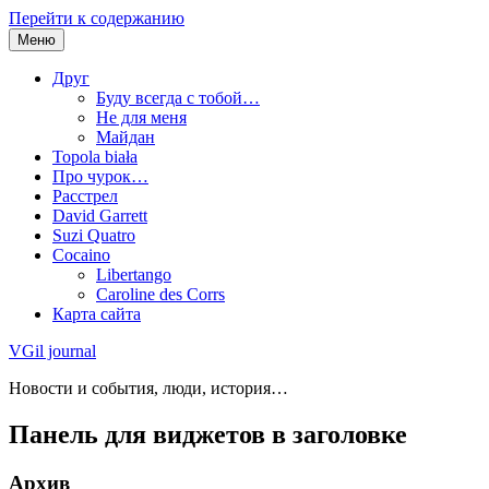
Перейти к содержанию
Меню
Друг
Буду всегда с тобой…
Не для меня
Майдан
Topola biała
Про чурок…
Расстрел
David Garrett
Suzi Quatro
Cocaino
Libertango
Caroline des Corrs
Карта сайта
VGil journal
Новости и события, люди, история…
Панель для виджетов в заголовке
Архив