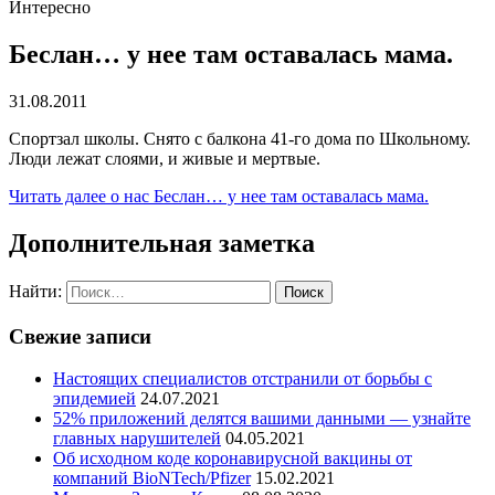
Интересно
Беслан… у нее там оставалась мама.
31.08.2011
Спортзал школы. Снято с балкона 41-го дома по Школьному.
Люди лежат слоями, и живые и мертвые.
Читать далее
о нас Беслан… у нее там оставалась мама.
Дополнительная заметка
Найти:
Свежие записи
Настоящих специалистов отстранили от борьбы с
эпидемией
24.07.2021
52% приложений делятся вашими данными — узнайте
главных нарушителей
04.05.2021
Об исходном коде коронавирусной вакцины от
компаний BioNTech/Pfizer
15.02.2021