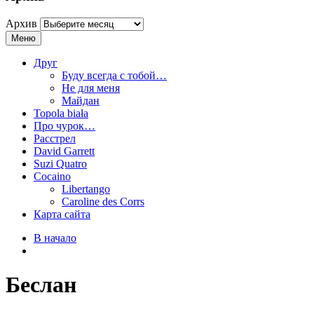
Архив
Меню
Друг
Буду всегда с тобой…
Не для меня
Майдан
Topola biała
Про чурок…
Расстрел
David Garrett
Suzi Quatro
Cocaino
Libertango
Caroline des Corrs
Карта сайта
В начало
Беслан