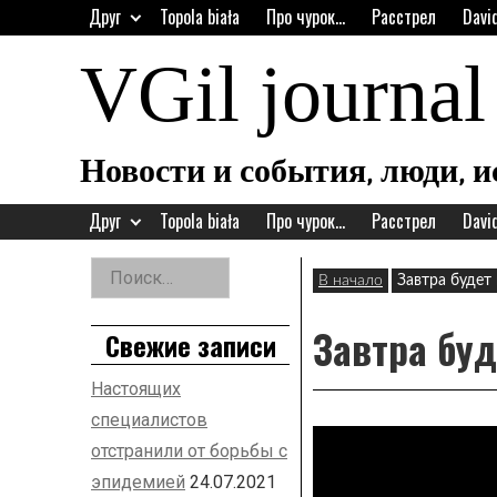
Перейти
Друг
Topola biała
Про чурок…
Расстрел
Davi
к
содержанию
VGil journal
Новости и события, люди, 
Друг
Topola biała
Про чурок…
Расстрел
Davi
Найти:
В начало
Завтра будет
Дополнительная
заметка
Завтра бу
Свежие записи
Настоящих
специалистов
отстранили от борьбы с
эпидемией
24.07.2021