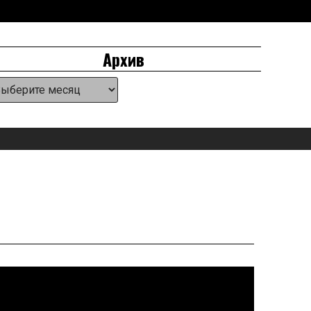
Архив
хив
анель
ля
иджетов
аголовке