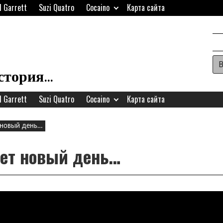
d Garrett
Suzi Quatro
Cocaino
Карта сайта
Ар
П
история…
д
d Garrett
Suzi Quatro
Cocaino
Карта сайта
в
в
 новый день…
з
дет новый день…