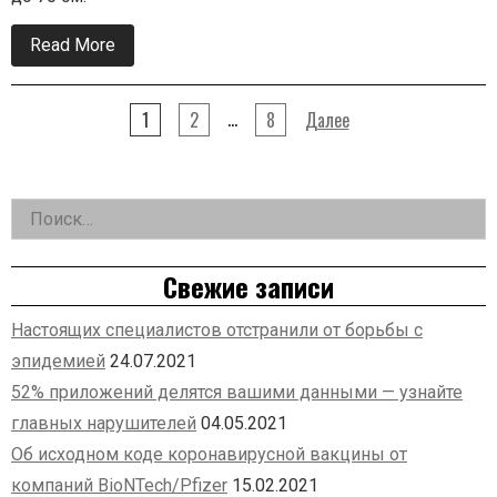
Read More
about
Поясохвост
–
дневная
…
ящерица
1
2
8
Далее
Пагинация
записей
Найти:
Left
Asides
Свежие записи
Настоящих специалистов отстранили от борьбы с
эпидемией
24.07.2021
52% приложений делятся вашими данными — узнайте
главных нарушителей
04.05.2021
Об исходном коде коронавирусной вакцины от
компаний BioNTech/Pfizer
15.02.2021