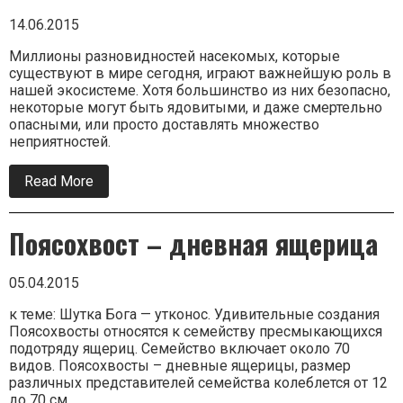
14.06.2015
Миллионы разновидностей насекомых, которые
существуют в мире сегодня, играют важнейшую роль в
нашей экосистеме. Хотя большинство из них безопасно,
некоторые могут быть ядовитыми, и даже смертельно
опасными, или просто доставлять множество
неприятностей.
Read More
about
Те,
кто
рядом
Поясохвост – дневная ящерица
—
Муравей
Пуля,
Черная
05.04.2015
вдова…
Опасные
к теме: Шутка Бога — утконос. Удивительные создания
насекомые.
Поясохвосты относятся к семейству пресмыкающихся
подотряду ящериц. Семейство включает около 70
видов. Поясохвосты – дневные ящерицы, размер
различных представителей семейства колеблется от 12
до 70 см.