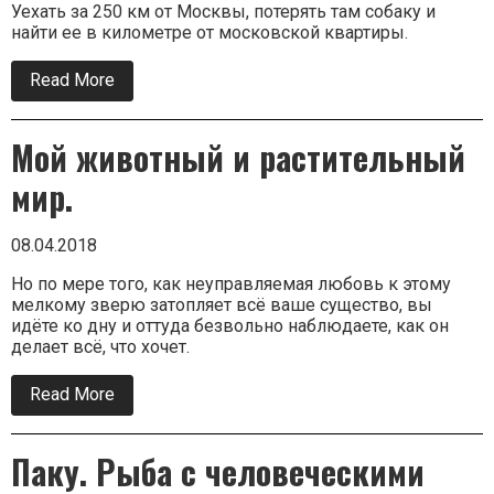
Уехать за 250 км от Москвы, потерять там собаку и
найти ее в километре от московской квартиры.
Read More
about
Бруно
Мой животный и растительный
мир.
08.04.2018
Но по мере того, как неуправляемая любовь к этому
мелкому зверю затопляет всё ваше существо, вы
идёте ко дну и оттуда безвольно наблюдаете, как он
делает всё, что хочет.
Read More
about
Мой
животный
и
Паку. Рыба с человеческими
растительный
мир.