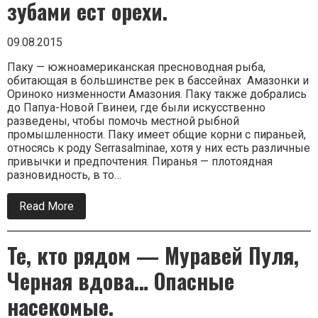
зубами ест орехи.
09.08.2015
Паку — южноамериканская пресноводная рыба,
обитающая в большинстве рек в бассейнах Амазонки и
Ориноко низменности Амазония. Паку также добрались
до Папуа-Новой Гвинеи, где были искусственно
разведены, чтобы помочь местной рыбной
промышленности. Паку имеет общие корни с пираньей,
относясь к роду Serrasalminae, хотя у них есть различные
привычки и предпочтения. Пиранья — плотоядная
разновидность, в то…
Read More
about
Паку.
Рыба
с
Те, кто рядом — Муравей Пуля,
человеческими
зубами
Черная вдова… Опасные
ест
орехи.
насекомые.