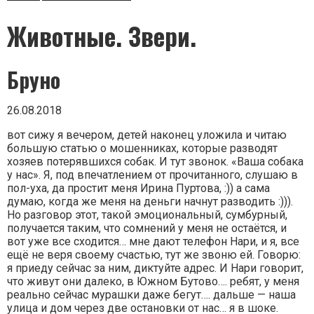
Животные. Звери.
Бруно
26.08.2018
вот сижу я вечером, детей наконец уложила и читаю
большую статью о мошенниках, которые разводят
хозяев потерявшихся собак. И тут звонок. «Ваша собака
у нас». Я, под впечатлением от прочитанного, слушаю в
пол-уха, да простит меня Ирина Пуртова, :)) а сама
думаю, когда же меня на деньги начнут разводить :))).
Но разговор этот, такой эмоциональный, сумбурный,
получается таким, что сомнений у меня не остаётся, и
вот уже все сходится… мне дают телефон Нари, и я, все
ещё не веря своему счастью, тут же звоню ей. Говорю:
я приеду сейчас за ним, диктуйте адрес. И Нари говорит,
что живут они далеко, в Южном Бутово…. ребят, у меня
реально сейчас мурашки даже бегут…. дальше — наша
улица и дом через две остановки от нас… я в шоке.