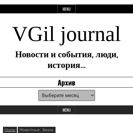
Skip
MENU
to
content
VGil journal
Новости и события, люди,
история…
Архив
Архив
Header
Widget
MENU
Area
Home
Животные. Звери.