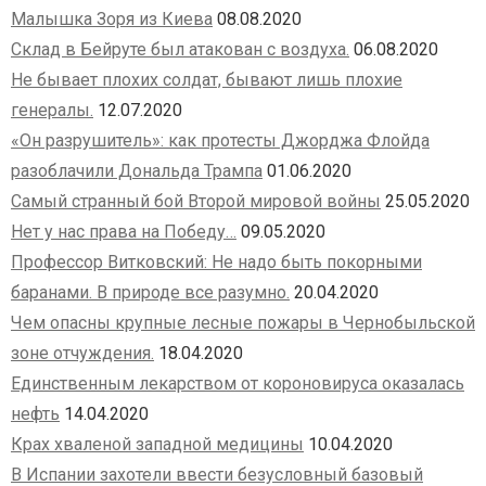
Малышка Зоря из Киева
08.08.2020
Склад в Бейруте был атакован с воздуха.
06.08.2020
Не бывает плохих солдат, бывают лишь плохие
генералы.
12.07.2020
«Он разрушитель»: как протесты Джорджа Флойда
разоблачили Дональда Трампа
01.06.2020
Самый странный бой Второй мировой войны
25.05.2020
Нет у нас права на Победу…
09.05.2020
Профессор Витковский: Не надо быть покорными
баранами. В природе все разумно.
20.04.2020
Чем опасны крупные лесные пожары в Чернобыльской
зоне отчуждения.
18.04.2020
Единственным лекарством от короновируса оказалась
нефть
14.04.2020
Крах хваленой западной медицины
10.04.2020
В Испании захотели ввести безусловный базовый