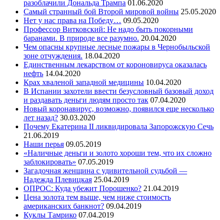
разоблачили Дональда Трампа
01.06.2020
Самый странный бой Второй мировой войны
25.05.2020
Нет у нас права на Победу…
09.05.2020
Профессор Витковский: Не надо быть покорными
баранами. В природе все разумно.
20.04.2020
Чем опасны крупные лесные пожары в Чернобыльской
зоне отчуждения.
18.04.2020
Единственным лекарством от короновируса оказалась
нефть
14.04.2020
Крах хваленой западной медицины
10.04.2020
В Испании захотели ввести безусловный базовый доход
и раздавать деньги людям просто так
07.04.2020
Новый коронавирус, возможно, появился еще несколько
лет назад?
30.03.2020
Почему Екатерина II ликвидировала Запорожскую Сечь
21.06.2019
Наши перья
09.05.2019
«Наличные деньги и золото хороши тем, что их сложно
заблокировать»
07.05.2019
Загадочная женщина с удивительной судьбой —
Надежда Плевицкая
25.04.2019
ОПРОС: Куда убежит Порошенко?
21.04.2019
Цена золота тем выше, чем ниже стоимость
американских банкнот?
09.04.2019
Куклы Тамрико
07.04.2019