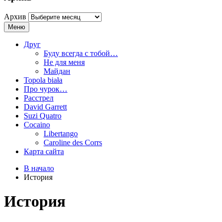
Архив
Меню
Друг
Буду всегда с тобой…
Не для меня
Майдан
Topola biała
Про чурок…
Расстрел
David Garrett
Suzi Quatro
Cocaino
Libertango
Caroline des Corrs
Карта сайта
В начало
История
История