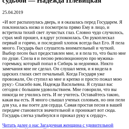
судьбой — Надежда Плевицкая
25.04.2019
«И вот распахнулась дверь, и я оказалась перед Государем. Я
поклонилась низко и посмотрела прямо Ему в лицо, и
встретила тихий свет лучистых глаз. Словно чудо случилось,
страх мой прошел, я вдруг успокоилась. Он рукоплескал
первый и горячо, и последний хлопок всегда был Его. Я пела
много. Государь был слушатель внимательный и чуткий.
Выбор песен был предоставлен мне, и я пела то, что было мне
по душе. Спела я и песню революционную про мужика-
горемыку, который попал в Сибирь за недоимки. Никто
замечания мне не сделал. Он слушал меня, и я видела в
царских глазах свет печальный. Когда Государя уже
провожали, Он ступил ко мне и крепко и просто пожал мою
руку:- Спасибо вам, Надежда Васильевна. Я слушал вас
сегодня с большим удовольствием. Мне говорили, что вы
никогда не учились петь. И не учитесь. Оставайтесь такою,
какая вы есть. Я много слышал ученых соловьев, но они пели
для уха, а вы поете для сердца. Самая простая песня в вашей
передаче становится значительной и проникает вот сюда.
Государь слегка улыбнулся и прижал руку к сердцу».
Читать далее
о нас Загадочная женщина с удивительной