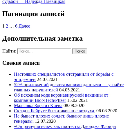
судьбой — Надежда Плевицкая
Пагинация записей
1
2
…
6
Далее
Дополнительная заметка
Найти:
Свежие записи
Настоящих специалистов отстранили от борьбы с
эпидемией
24.07.2021
52% приложений делятся вашими данными — узнайте
главных нарушителей
04.05.2021
Об исходном коде коронавирусной вакцины от
компаний BioNTech/Pfizer
15.02.2021
Малышка Зоря из Киева
08.08.2020
Склад в Бейруте был атакован с воздуха.
06.08.2020
Не бывает плохих солдат, бывают лишь плохие
генералы.
12.07.2020
«Он разрушитель»: как протесты Джорджа Флойда