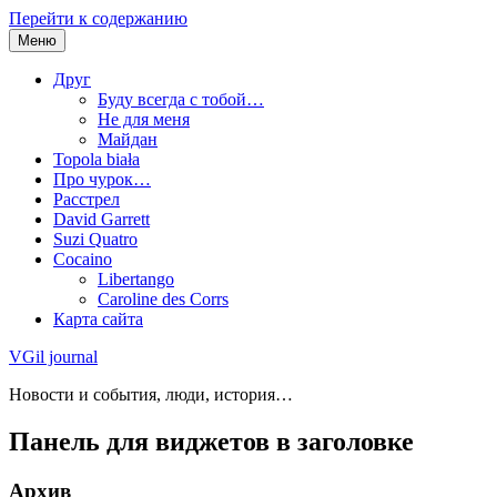
Перейти к содержанию
Меню
Друг
Буду всегда с тобой…
Не для меня
Майдан
Topola biała
Про чурок…
Расстрел
David Garrett
Suzi Quatro
Cocaino
Libertango
Caroline des Corrs
Карта сайта
VGil journal
Новости и события, люди, история…
Панель для виджетов в заголовке
Архив