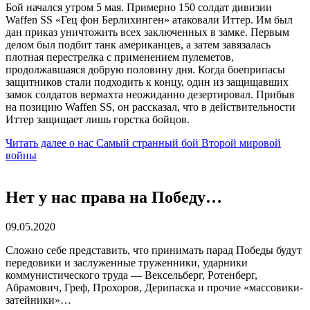
Бой начался утром 5 мая. Примерно 150 солдат дивизии
Waffen SS «Гец фон Берлихинген» атаковали Иттер. Им был
дан приказ уничтожить всех заключенных в замке. Первым
делом был подбит танк американцев, а затем завязалась
плотная перестрелка с применением пулеметов,
продолжавшаяся добрую половину дня. Когда боеприпасы
защитников стали подходить к концу, один из защищавших
замок солдатов вермахта неожиданно дезертировал. Прибыв
на позицию Waffen SS, он рассказал, что в действительности
Иттер защищает лишь горстка бойцов.
Читать далее
о нас Самый странный бой Второй мировой
войны
Нет у нас права на Победу…
09.05.2020
Сложно себе представить, что принимать парад Победы будут
передовики и заслуженные труженники, ударники
коммунистического труда — Вексельберг, Ротенберг,
Абрамович, Греф, Прохоров, Дерипаска и прочие «массовики-
затейники»…