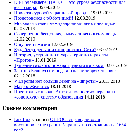
Die Freiheitsliebe: НАТО — это угроза безопасности для
всего мира!
05.04.2019
Новости суровой украинской правды
19.03.2019
Поздоровайся с рОботницей!
12.03.2019
Москва отмечает международный день инвалидов
02.03.2019
Совершенно бесценная, вымученная опытом вещь
12.02.2019
Ощущения жизни
12.02.2019
Куда бегут деньги из лондонского Сити?
03.02.2019
История, устройство и характеристики ракеты
«Протон»
18.01.2019
Тушение газового пожара ядерным взрывом.
02.01.2019
За что в Белоруссии недавно казнили двух человек
02.12.2018
У Европы нет больше денег на «шпроты»
23.11.2018
Матрос Железняк
18.11.2018
Престижные школы Англии полностью перешли на
«советскую» систему образования
14.11.2018
Свежие комментарии
Lux Lux
к записи
ОПРОС: справедливо ли
восстановление границ Украины по состоянию на 1654
год?