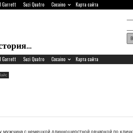
d Garrett
Suzi Quatro
Cocaino
Карта сайта
Ар
П
история…
д
d Garrett
Suzi Quatro
Cocaino
Карта сайта
в
в
Вайс
з
у мужчина с немецкой длинношерстной овчаркой по кличке