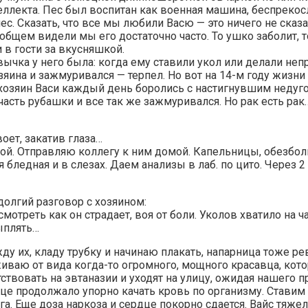
ллекта. Пес был воспитан как военная машина, беспрекос
с. Сказать, что все мы любили Васю — это ничего не сказ
общем видели мы его достаточно часто. То ушко заболит, то
 в гости за вкусняшкой.
вычка у него была: когда ему ставили укол или делали не
зяина и зажмуривался — терпел. Но вот на 14-м году жизни
хозяин Васи каждый день боролись с настигнувшим недугом
часть рубашки и все так же зажмуривался. Но рак есть рак
воет, закатив глаза…
ой. Отправляю коллегу к ним домой. Капельницы, обезбол
 бледная и в слезах. Даем анализы в лаб. по цито. Через 2
долгий разговор с хозяином:
мотреть как он страдает, воя от боли. Уколов хватило на ча
ыплять…
ду их, кладу трубку и начинаю плакать, напарница тоже рев
живаю от вида когда-то огромного, мощного красавца, кото
ствовать на эвтаназии и уходят на улицу, ожидая нашего п
це продолжало упорно качать кровь по организму. Ставим 
ога. Еще доза наркоза и сердце покорно сдается. Вайс тяже