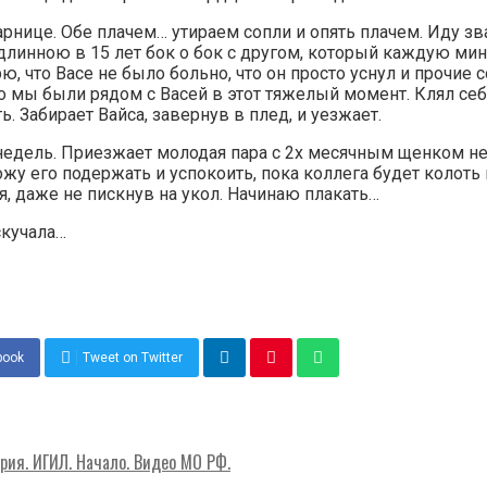
рнице. Обе плачем… утираем сопли и опять плачем. Иду зв
линною в 15 лет бок о бок с другом, который каждую мину
ю, что Васе не было больно, что он просто уснул и прочие 
о мы были рядом с Васей в этот тяжелый момент. Клял себя 
ь. Забирает Вайса, завернув в плед, и уезжает.
недель. Приезжает молодая пара с 2х месячным щенком не
жу его подержать и успокоить, пока коллега будет колоть 
, даже не пискнув на укол. Начинаю плакать…
скучала…
book
Tweet on Twitter
рия. ИГИЛ. Начало. Видео МО РФ.