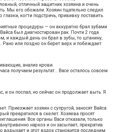
ловный, отличный защитник хозяина и очень
ать. Мы его обожали. Хозяин тщательно следил
 глазки, когти подстричь, прививку поставить.
приятные процедуры — он аккуратно брал зубами
 Вайса был диагностирован рак. Почти 2 года
, и каждый день он брал в зубы, то штанину,
… Рано или поздно он берет верх и побеждает.
ивающие, анализ крови.
 часа получаем результат… Васе осталось совсем
с, и он поспал, но сейчас он продолжает выть. Я
ет. Приезжает хозяин с супругой, заносят Вайса
рый превратился в скелет. Хозяева просят
риглашения. Все органы Васи отказали, только
внутривенно наркоз и он засыпает, прекратив
ло вздыхает и этот вздох становится последним.