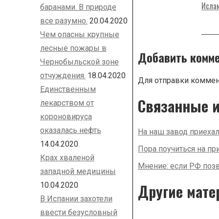
Ислам
баранами. В природе
все разумно.
20.04.2020
Чем опасны крупные
лесные пожары в
Добавить комм
Чернобыльской зоне
отчуждения.
18.04.2020
Для отправки комме
Единственным
Связанные и
лекарством от
короновируса
оказалась нефть
На наш завод приеха
14.04.2020
Пора поучиться на пр
Крах хваленой
Мнение: если РФ позв
западной медицины
10.04.2020
Другие мате
В Испании захотели
ввести безусловный