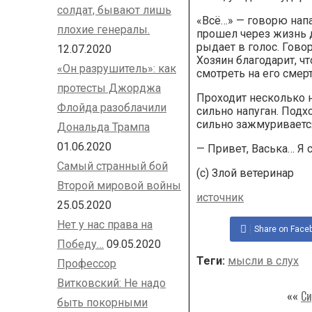
солдат, бывают лишь
«Всё…» — говорю напа
плохие генералы.
прошел через жизнь д
рыдает в голос. Говор
12.07.2020
Хозяин благодарит, чт
«Он разрушитель»: как
смотреть на его смерт
протесты Джорджа
Проходит несколько 
Флойда разоблачили
сильно напуган. Подхо
сильно зажмуривается
Дональда Трампа
01.06.2020
— Привет, Васька… Я 
Самый странный бой
(с) Злой ветеринар
Второй мировой войны
источник
25.05.2020
Нет у нас права на
Share on Face
Победу…
09.05.2020
Теги:
мысли в слух
Профессор
Витковский: Не надо
««
Си
быть покорными