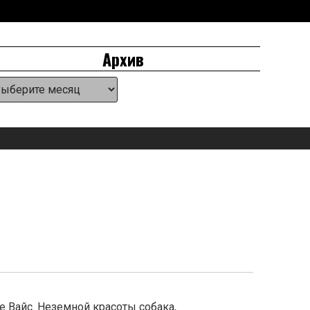
Архив
хив
анель
ля
иджетов
аголовке
 Вайс. Неземной красоты собака,