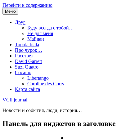
Перейти к содержанию
Меню
Друг
Буду всегда с тобой…
Не для меня
Майдан
Topola biała
Про чурок…
Расстрел
David Garrett
Suzi Quatro
Cocaino
Libertango
Caroline des Corrs
Карта сайта
VGil journal
Новости и события, люди, история…
Панель для виджетов в заголовке