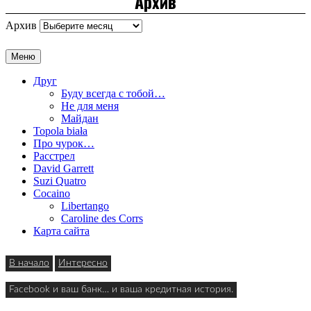
Архив
Архив
Меню
Друг
Буду всегда с тобой…
Не для меня
Майдан
Topola biała
Про чурок…
Расстрел
David Garrett
Suzi Quatro
Cocaino
Libertango
Caroline des Corrs
Карта сайта
В начало
Интересно
Facebook и ваш банк… и ваша кредитная история.