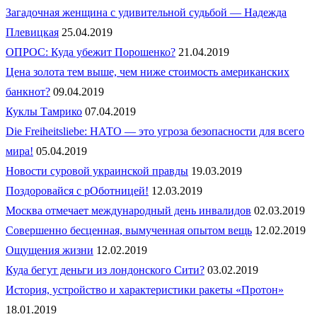
Загадочная женщина с удивительной судьбой — Надежда
Плевицкая
25.04.2019
ОПРОС: Куда убежит Порошенко?
21.04.2019
Цена золота тем выше, чем ниже стоимость американских
банкнот?
09.04.2019
Куклы Тамрико
07.04.2019
Die Freiheitsliebe: НАТО — это угроза безопасности для всего
мира!
05.04.2019
Новости суровой украинской правды
19.03.2019
Поздоровайся с рОботницей!
12.03.2019
Москва отмечает международный день инвалидов
02.03.2019
Совершенно бесценная, вымученная опытом вещь
12.02.2019
Ощущения жизни
12.02.2019
Куда бегут деньги из лондонского Сити?
03.02.2019
История, устройство и характеристики ракеты «Протон»
18.01.2019