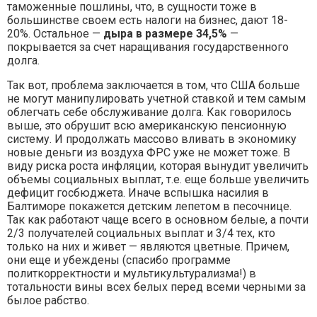
таможенные пошлины, что, в сущности тоже в
большинстве своем есть налоги на бизнес, дают 18-
20%. Остальное —
дыра в размере 34,5%
—
покрывается за счет наращивания государственного
долга.
Так вот, проблема заключается в том, что США больше
не могут манипулировать учетной ставкой и тем самым
облегчать себе обслуживание долга. Как говорилось
выше, это обрушит всю американскую пенсионную
систему. И продолжать массово вливать в экономику
новые деньги из воздуха ФРС уже не может тоже. В
виду риска роста инфляции, которая вынудит увеличить
объемы социальных выплат, т.е. еще больше увеличить
дефицит госбюджета. Иначе вспышка насилия в
Балтиморе покажется детским лепетом в песочнице.
Так как работают чаще всего в основном белые, а почти
2/3 получателей социальных выплат и 3/4 тех, кто
только на них и живет — являются цветные. Причем,
они еще и убеждены (спасибо программе
политкорректности и мультикультурализма!) в
тотальности вины всех белых перед всеми черными за
былое рабство.