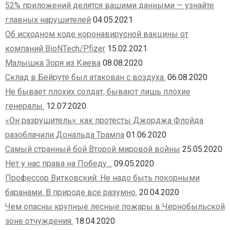
52% приложений делятся вашими данными — узнайте
главных нарушителей
04.05.2021
Об исходном коде коронавирусной вакцины от
компаний BioNTech/Pfizer
15.02.2021
Малышка Зоря из Киева
08.08.2020
Склад в Бейруте был атакован с воздуха.
06.08.2020
Не бывает плохих солдат, бывают лишь плохие
генералы.
12.07.2020
«Он разрушитель»: как протесты Джорджа Флойда
разоблачили Дональда Трампа
01.06.2020
Самый странный бой Второй мировой войны
25.05.2020
Нет у нас права на Победу…
09.05.2020
Профессор Витковский: Не надо быть покорными
баранами. В природе все разумно.
20.04.2020
Чем опасны крупные лесные пожары в Чернобыльской
зоне отчуждения.
18.04.2020