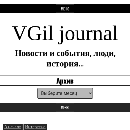
Перейти
МЕНЮ
к
содержанию
VGil journal
Новости и события, люди,
история…
Архив
Архив
Панель
для
МЕНЮ
виджетов
В начало
Интересно