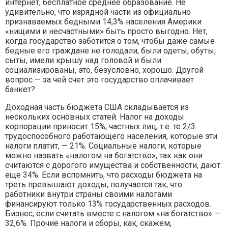
интернет, бесплатное среднее образование. Не
удивительно, что изрядной части из официально
признаваемых бедными 14,3% населения Америки
«нищими и несчастными» быть просто выгодно. Нет,
когда государство заботится о том, чтобы даже самые
бедные его граждане не голодали, были одеты, обуты,
сыты, имели крышу над головой и были
социализированы, это, безусловно, хорошо. Другой
вопрос — за чей счет это государство оплачивает
банкет?
Доходная часть бюджета США складывается из
нескольких основных статей. Налог на доходы
корпорации приносит 15%, частных лиц, т.е. те 2/3
трудоспособного работающего населения, которые эти
налоги платит, — 21%. Социальные налоги, которые
можно назвать «налогом на богатство», так как они
считаются с дорогого имущества и собственности, дают
еще 34%. Если вспомнить, что расходы бюджета на
треть превышают доходы, получается так, что…
работники внутри страны своими налогами
финансируют только 13% государственных расходов.
Бизнес, если считать вместе с налогом «на богатство» —
32,6%. Прочие налоги и сборы, как, скажем,