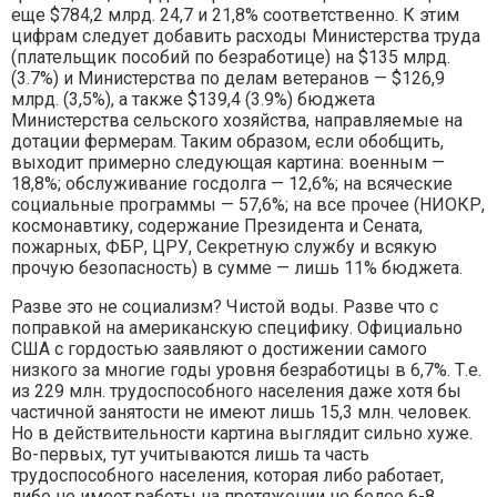
еще $784,2 млрд. 24,7 и 21,8% соответственно. К этим
цифрам следует добавить расходы Министерства труда
(плательщик пособий по безработице) на $135 млрд.
(3.7%) и Министерства по делам ветеранов — $126,9
млрд. (3,5%), а также $139,4 (3.9%) бюджета
Министерства сельского хозяйства, направляемые на
дотации фермерам. Таким образом, если обобщить,
выходит примерно следующая картина: военным —
18,8%; обслуживание госдолга — 12,6%; на всяческие
социальные программы — 57,6%; на все прочее (НИОКР,
космонавтику, содержание Президента и Сената,
пожарных, ФБР, ЦРУ, Секретную службу и всякую
прочую безопасность) в сумме — лишь 11% бюджета.
Разве это не социализм? Чистой воды. Разве что с
поправкой на американскую специфику. Официально
США с гордостью заявляют о достижении самого
низкого за многие годы уровня безработицы в 6,7%. Т.е.
из 229 млн. трудоспособного населения даже хотя бы
частичной занятости не имеют лишь 15,3 млн. человек.
Но в действительности картина выглядит сильно хуже.
Во-первых, тут учитываются лишь та часть
трудоспособного населения, которая либо работает,
либо не имеет работы на протяжении не более 6-8