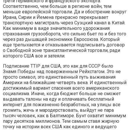
трети германского и французского экспорта.
Соответственно, чем больше в регионе войн, тем
меньше европейской торговли. Да и обострение вокруг
Ирана, Сирии и Йемена прекрасно перекрывает
транспортную магистраль через Суэцкий канал в Китай.
Как минимум в виде значительного удорожания
страхования грузооборота, что сильно бьет по и без того
через раз дышащей экономике Евросоюза. Который
еще трепыхается и отказывается подписывать договор
о Свободной зоне трансатлантической торговли, ради
которого США все и затеяли.
Подписание TTIP для США, это как для СССР было
Знамя Победы над поверженным Рейхстагом. Это не
просто символ, это единственный путь выживания
Америки на ближайшие четверть века. И единственный
достижимый вариант спасения всего американского
социализма. Иначе, когда бюджет больше не сможет
выдавать талоны на еду и оплачивать бесплатный
интернет для пожизненно безработных, на улицы все
громить, жечь и мародерствовать, выйдут не пара
тысяч человек, как в Балтиморе. Бунт охватит минимум
пару десятков миллионов. Тем самым ставя жирную
точку на истории всех США как единого и ведущего