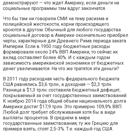
демонстрируют — что ждет Америку, если деньги на
социальные программы там вдруг закончатся.
Что бы там ни говорили СМИ на тему расизма и
полицейской жестокости, корни происходящего
кроются в другом. Обычный для любого государства
социальный договор в Америке окончательно приобрел
черты, характерные для Древнего Рима периода заката
Империи. Если в 1950 году бюджетные расходы
формировали около 24% ВВП Америки, то сейчас их
вклад составляет более 40%. И с каждым годом
зависимость американской экономики от бюджетных
денег увеличивается. На что же тратятся эти деньги?
В 2011 году расходная часть федерального бюджета
США равнялись $3,6 трлн., а доходная — $2,3 трлн.
Разница в $1,3 трлн. составила бюджетный дефицит,
покрываемый за счет государственных заимствований.
К ноябрю 2014 года общий объем национального долга
Америки достиг $17,9 трлн. Это примерно 109,9% ВВП.
Любой долг требует обслуживания хотя бы в виде
выплаты процентов. В среднем в мире
государственные заимствования, ту же Грецию для
примера взять, стоят 2,5-3%. Т.е. каждый год США