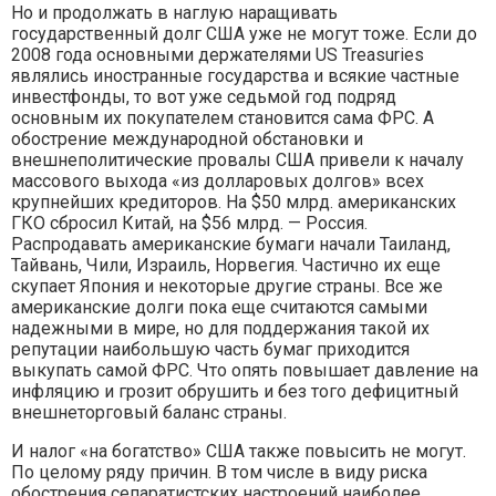
Но и продолжать в наглую наращивать
государственный долг США уже не могут тоже. Если до
2008 года основными держателями US Treasuries
являлись иностранные государства и всякие частные
инвестфонды, то вот уже седьмой год подряд
основным их покупателем становится сама ФРС. А
обострение международной обстановки и
внешнеполитические провалы США привели к началу
массового выхода «из долларовых долгов» всех
крупнейших кредиторов. На $50 млрд. американских
ГКО сбросил Китай, на $56 млрд. — Россия.
Распродавать американские бумаги начали Таиланд,
Тайвань, Чили, Израиль, Норвегия. Частично их еще
скупает Япония и некоторые другие страны. Все же
американские долги пока еще считаются самыми
надежными в мире, но для поддержания такой их
репутации наибольшую часть бумаг приходится
выкупать самой ФРС. Что опять повышает давление на
инфляцию и грозит обрушить и без того дефицитный
внешнеторговый баланс страны.
И налог «на богатство» США также повысить не могут.
По целому ряду причин. В том числе в виду риска
обострения сепаратистских настроений наиболее