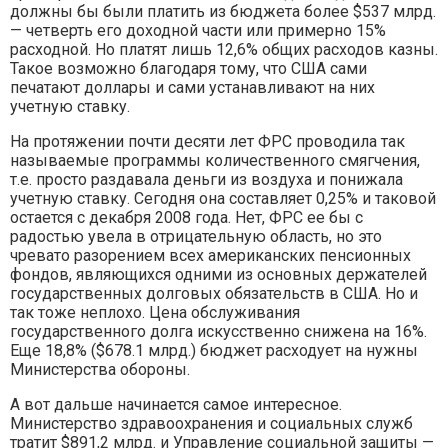
должны бы были платить из бюджета более $537 млрд.
— четверть его доходной части или примерно 15%
расходной. Но платят лишь 12,6% общих расходов казны.
Такое возможно благодаря тому, что США сами
печатают доллары и сами устанавливают на них
учетную ставку.
На протяжении почти десяти лет ФРС проводила так
называемые программы количественного смягчения,
т.е. просто раздавала деньги из воздуха и понижала
учетную ставку. Сегодня она составляет 0,25% и таковой
остается с декабря 2008 года. Нет, ФРС ее бы с
радостью увела в отрицательную область, но это
чревато разорением всех американских пенсионных
фондов, являющихся одними из основных держателей
государственных долговых обязательств в США. Но и
так тоже неплохо. Цена обслуживания
государственного долга искусственно снижена на 16%.
Еще 18,8% ($678.1 млрд.) бюджет расходует на нужны
Министерства обороны.
А вот дальше начинается самое интересное.
Министерство здравоохранения и социальных служб
тратит $891,2 млрд. и Управление социальной защиты —