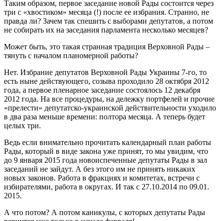
Таким образом, первое заседание новой Рады состоится через
три с «хвостиком» месяца (!) после ее избрания. Странно, не
правда ли? Зачем так спешить с выборами депутатов, а потом
не собирать их на заседания парламента несколько месяцев?
Может быть, это такая странная традиция Верховной Рады –
тянуть с началом планомерной работы?
Нет. Избрание депутатов Верховной Рады Украины 7-го, то
есть ныне действующего, созыва проходило 28 октября 2012
года, а первое пленарное заседание состоялось 12 декабря
2012 года. На все процедуры, на дележку портфелей и прочие
«прелести» депутатско-украинской действительности уходило
в два раза меньше времени: полтора месяца. А теперь будет
целых три.
Ведь если внимательно прочитать календарный план работы
Рады, который в виде закона уже принят, то мы увидим, что
до 9 января 2015 года новоиспеченные депутаты Рады в зал
заседаний не зайдут. А без этого им не принять никаких
новых законов. Работа в фракциях и комитетах, встречи с
избирателями, работа в округах. И так с 27.10.2014 по 09.01.
2015.
А что потом? А потом каникулы, с которых депутаты Рады