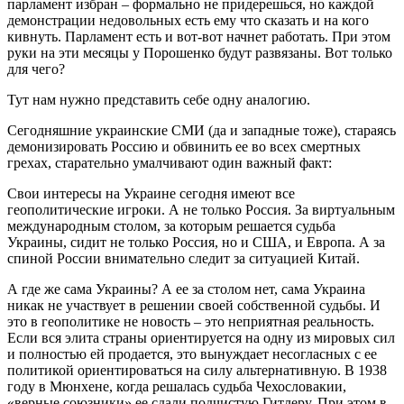
парламент избран – формально не придерешься, но каждой
демонстрации недовольных есть ему что сказать и на кого
кивнуть. Парламент есть и вот-вот начнет работать. При этом
руки на эти месяцы у Порошенко будут развязаны. Вот только
для чего?
Тут нам нужно представить себе одну аналогию.
Сегодняшние украинские СМИ (да и западные тоже), стараясь
демонизировать Россию и обвинить ее во всех смертных
грехах, старательно умалчивают один важный факт:
Свои интересы на Украине сегодня имеют все
геополитические игроки. А не только Россия. За виртуальным
международным столом, за которым решается судьба
Украины, сидит не только Россия, но и США, и Европа. А за
спиной России внимательно следит за ситуацией Китай.
А где же сама Украины? А ее за столом нет, сама Украина
никак не участвует в решении своей собственной судьбы. И
это в геополитике не новость – это неприятная реальность.
Если вся элита страны ориентируется на одну из мировых сил
и полностью ей продается, это вынуждает несогласных с ее
политикой ориентироваться на силу альтернативную. В 1938
году в Мюнхене, когда решалась судьба Чехословакии,
«верные союзники» ее сдали подчистую Гитлеру. При этом в