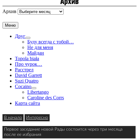
Архив
Архив
Меню
Друг
Буду всегда с тобой…
Не для меня
Майдан
Topola biała
Про чурок…
Расстрел
David Garrett
Suzi Quatro
Cocaino
Libertango
Caroline des Corrs
Карта сайта
В начало
Интересно
Первое заседание новой Рады состоится через три месяца
после ее избрания