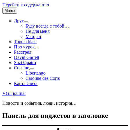
Перейти к содержанию
Меню
Друг
Буду всегда с тобой…
Не для меня
Майдан
Topola biała
Про чурок…
Расстрел
David Garrett
Suzi Quatro
Cocaino
Libertango
Caroline des Corrs
Карта сайта
VGil journal
Новости и события, люди, история…
Панель для виджетов в заголовке