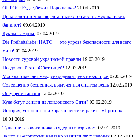
ОПРОС: Куда убежит Порошенко?
21.04.2019
Цена золота тем выше, чем ниже стоимость американских
банкнот?
09.04.2019
Куклы Тамрико
07.04.2019
Die Freiheitsliebe: НАТО — это угроза безопасности для всего
мира!
05.04.2019
Новости суровой украинской правды
19.03.2019
Поздоровайся с рОботницей!
12.03.2019
Москва отмечает международный день инвалидов
02.03.2019
Совершенно бесценная, вымученная опытом вещь
12.02.2019
Ощущения жизни
12.02.2019
Куда бегут деньги из лондонского Сити?
03.02.2019
История, устройство и характеристики ракеты «Протон»
18.01.2019
Тушение газового пожара ядерным взрывом.
02.01.2019
За что в Белоруссии недавно казнили двух человек
02.12.2018