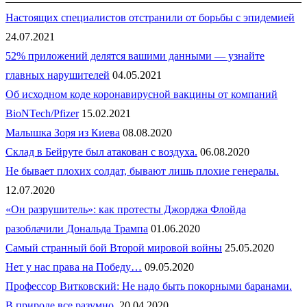
Настоящих специалистов отстранили от борьбы с эпидемией
24.07.2021
52% приложений делятся вашими данными — узнайте
главных нарушителей
04.05.2021
Об исходном коде коронавирусной вакцины от компаний
BioNTech/Pfizer
15.02.2021
Малышка Зоря из Киева
08.08.2020
Склад в Бейруте был атакован с воздуха.
06.08.2020
Не бывает плохих солдат, бывают лишь плохие генералы.
12.07.2020
«Он разрушитель»: как протесты Джорджа Флойда
разоблачили Дональда Трампа
01.06.2020
Самый странный бой Второй мировой войны
25.05.2020
Нет у нас права на Победу…
09.05.2020
Профессор Витковский: Не надо быть покорными баранами.
В природе все разумно.
20.04.2020