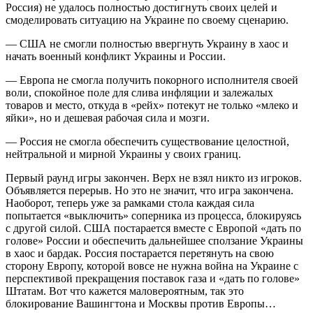
Россия) не удалось полностью достигнуть своих целей и
смоделировать ситуацию на Украине по своему сценарию.
— США не смогли полностью ввергнуть Украину в хаос и
начать военный конфликт Украины и России.
— Европа не смогла получить покорного исполнителя своей
воли, спокойное поле для слива инфляции и залежалых
товаров и место, откуда в «рейх» потекут не только «млеко и
яйки», но и дешевая рабочая сила и мозги.
— Россия не смогла обеспечить существование целостной,
нейтральной и мирной Украины у своих границ.
Первый раунд игры закончен. Верх не взял никто из игроков.
Объявляется перерыв. Но это не значит, что игра закончена.
Наоборот, теперь уже за рамками стола каждая сила
попытается «выключить» соперника из процесса, блокируясь
с другой силой. США постарается вместе с Европой «дать по
голове» России и обеспечить дальнейшее сползание Украины
в хаос и бардак. Россия постарается перетянуть на свою
сторону Европу, которой вовсе не нужна война на Украине с
перспективой прекращения поставок газа и «дать по голове»
Штатам. Вот что кажется маловероятным, так это
блокирование Вашингтона и Москвы против Европы…