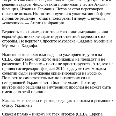
решении судьбы Чехословакии принимали участие Англия,
Франция, Италия и Германия. Чехов за стол переговоров
никто не позвал. Им потом озвучили в ультимативной форме
принятое решение – отдать полстраны Гитлеру. Озвучили
«союзники» — Англия и Франция.
Верность союзникам, если твои союзники американцы или
европейцы, никак не гарантирует ответной верности с их
стороны. Не верите? Спросите Мубарака, Саддама Хусейна и
Муаммара Каддафи.
Нынешняя киевская власть давно уже ориентируется на
США, свято веря, что их-то американцы не предадут и не
разменяют. На Европу – почти не ориентируются. А те, кто не
принял госпереворот февраля 2014 года, уже самим ходом
событий были вынуждены ориентироваться на Россию.
Полностью самостоятельных политических сил в
сегодняшней Украине нет и быть не может. Поэтому
внутреннего решения ее внутренних проблем не может быть
именно по этой причине.
Каковы же интересы игроков, сидящих за столом и решающих
судьбу Украины?
Скажем прямо – никому их трех игроков (США. Европа,