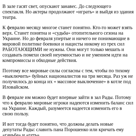
В зале гасят свет, опускают занавес. До следующего
спектакля. Но актеры продолжают «играть» и выйдя из здания
театра.
К февралю месяцу многое станет понятно. Кто-то может взять
верх. Станет понятна и «судьба» отопительного сезона на
Украине. Но до февраля упертые и ничего не понимающие в
мировой политике боевики и нацисты никому из трех сил
РАБОТАЮЩИМИ не нужны. Они могут только мешать и
создавать помехи своей неуемностью и не умением идти на
компромиссы и обходные действия.
Поэтому все мировые силы согласны с тем, чтобы по тихому
«выключить» буйных националистов на три месяца. Раз уж не
получилось до конца их « массовое выключение» в котле под
Иловайском.
В феврале им можно будет впервые зайти в зал Рады. Потому
что к февралю мировые игроки надеются изменить баланс сил
на Украине. Каждый, разумеется надеется изменить его в
свою пользу.
И вот тогда будет понятно, что должны делать новые
депутаты Рады: славить пана Порошенко или кричать ему
«ганьба» и «геть».