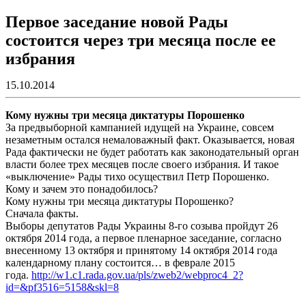
Первое заседание новой Рады
состоится через три месяца после ее
избрания
15.10.2014
Кому нужны три месяца диктатуры Порошенко
За предвыборной кампанией идущей на Украине, совсем
незаметным остался немаловажный факт. Оказывается, новая
Рада фактически не будет работать как законодательный орган
власти более трех месяцев после своего избрания. И такое
«выключение» Рады тихо осуществил Петр Порошенко.
Кому и зачем это понадобилось?
Кому нужны три месяца диктатуры Порошенко?
Сначала факты.
Выборы депутатов Рады Украины 8-го созыва пройдут 26
октября 2014 года, а первое пленарное заседание, согласно
внесенному 13 октября и принятому 14 октября 2014 года
календарному плану состоится… в феврале 2015
года.
http://w1.c1.rada.gov.ua/pls/zweb2/webproc4_2?
id=&pf3516=5158&skl=8