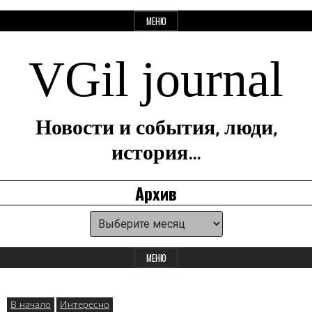
Перейти
МЕНЮ
к
содержанию
VGil journal
Новости и события, люди,
история…
Архив
Архив
Панель
для
МЕНЮ
виджетов
В начало
Интересно