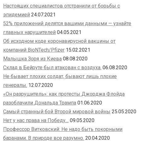
Настоящих специалистов отстранили от борьбы с
эпидемией
24.07.2021
52% приложений делятся вашими данными — узнайте
главных нарушителей
04.05.2021
Об исходном коде коронавирусной вакцины от
компаний BioNTech/Pfizer
15.02.2021
Малышка Зоря из Киева
08.08.2020
Склад в Бейруте был атакован с воздуха.
06.08.2020
Не бывает плохих солдат, бывают лишь плохие
генералы.
12.07.2020
«Он разрушитель»: как протесты Джорджа Флойда
разоблачили Дональда Трампа
01.06.2020
Самый странный бой Второй мировой войны
25.05.2020
Нет у нас права на Победу…
09.05.2020
Профессор Витковский: Не надо быть покорными
баранами. В природе все разумно.
20.04.2020