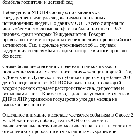
бомбила госпитали и детский сад.
Наблюдатели УВКПЧ сообщают о связанных с
государственными расследованиями спонтанных
исчезновениях людей. По данным ООН, всего с апреля по
июнь обеими сторонами конфликта были похищены 387
человек, среди которых 39 журналистов. Говорят
правозащитники и о странных исчезновениях пророссийских
активистов. Так, в докладе упоминается об 11 случаях
задержания спецслужбами людей, которые в итоге пропали
без вести.
Самые большие опасения у правозащитников вызвало
положение уязвимых слоев населения – женщин и детей. Так,
в Донецкой и Луганской республиках при осмотре более 200
детей специалисты из ЮНИСЭФ выяснили, что каждый
второй ребенок страдает расстройством сна, депрессией и
вспышками гнева. Кроме того, в докладе упоминается, что в
ДНР и ЛНР украинское государство уже два месяца не
выплачивает пенсии.
Отдельное внимание в докладе уделяется событиям в Одессе 2
мая. В частности, наблюдатели ООН со ссылкой на
«доверительные источники» указывают на факты насилия по
отношению к пророссийским активистам: украинские