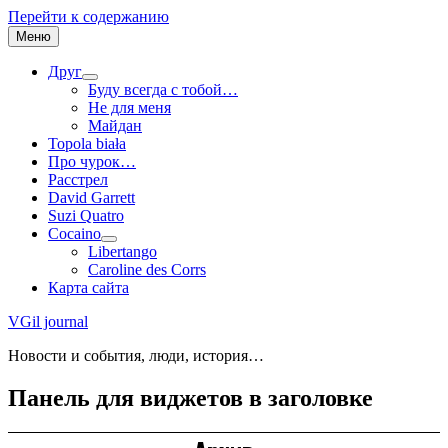
Перейти к содержанию
Меню
Друг
Буду всегда с тобой…
Не для меня
Майдан
Topola biała
Про чурок…
Расстрел
David Garrett
Suzi Quatro
Cocaino
Libertango
Caroline des Corrs
Карта сайта
VGil journal
Новости и события, люди, история…
Панель для виджетов в заголовке