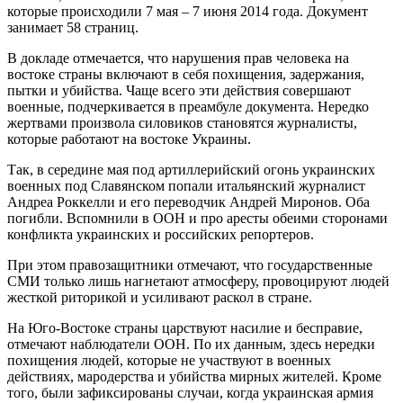
которые происходили 7 мая – 7 июня 2014 года. Документ
занимает 58 страниц.
В докладе отмечается, что нарушения прав человека на
востоке страны включают в себя похищения, задержания,
пытки и убийства. Чаще всего эти действия совершают
военные, подчеркивается в преамбуле документа. Нередко
жертвами произвола силовиков становятся журналисты,
которые работают на востоке Украины.
Так, в середине мая под артиллерийский огонь украинских
военных под Славянском попали итальянский журналист
Андреа Роккелли и его переводчик Андрей Миронов. Оба
погибли. Вспомнили в ООН и про аресты обеими сторонами
конфликта украинских и российских репортеров.
При этом правозащитники отмечают, что государственные
СМИ только лишь нагнетают атмосферу, провоцируют людей
жесткой риторикой и усиливают раскол в стране.
На Юго-Востоке страны царствуют насилие и бесправие,
отмечают наблюдатели ООН. По их данным, здесь нередки
похищения людей, которые не участвуют в военных
действиях, мародерства и убийства мирных жителей. Кроме
того, были зафиксированы случаи, когда украинская армия