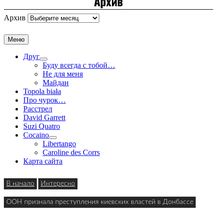
Архив
Архив
Меню
Друг
Буду всегда с тобой…
Не для меня
Майдан
Topola biała
Про чурок…
Расстрел
David Garrett
Suzi Quatro
Cocaino
Libertango
Caroline des Corrs
Карта сайта
В начало
Интересно
ООН признала преступления киевских властей в Донбассе