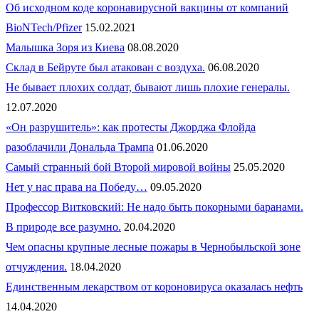
Об исходном коде коронавирусной вакцины от компаний
BioNTech/Pfizer
15.02.2021
Малышка Зоря из Киева
08.08.2020
Склад в Бейруте был атакован с воздуха.
06.08.2020
Не бывает плохих солдат, бывают лишь плохие генералы.
12.07.2020
«Он разрушитель»: как протесты Джорджа Флойда
разоблачили Дональда Трампа
01.06.2020
Самый странный бой Второй мировой войны
25.05.2020
Нет у нас права на Победу…
09.05.2020
Профессор Витковский: Не надо быть покорными баранами.
В природе все разумно.
20.04.2020
Чем опасны крупные лесные пожары в Чернобыльской зоне
отчуждения.
18.04.2020
Единственным лекарством от короновируса оказалась нефть
14.04.2020