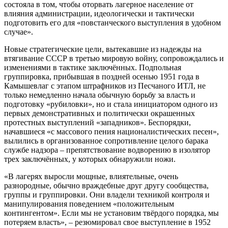
состояла в том, чтобы оторвать лагерное население от
влияния администрации, идеологически и тактически
подготовить его для «повстанческого выступления в удобном
случае».
Новые стратегические цели, вытекавшие из надежды на
втягивание СССР в третью мировую войну, сопровождались и
изменениями в тактике заключённых. Подпольная
группировка, прибывшая в поздней осенью 1951 года в
Камышевлаг с этапом штрафников из Песчаного ИТЛ, не
только немедленно начала обычную борьбу за власть и
подготовку «рубиловки», но и стала инициатором одного из
первых демонстративных и политически окрашенных
протестных выступлений «западников». Беспорядки,
начавшиеся «с массового пения националистических песен»,
вылились в организованное сопротивление целого барака
службе надзора – препятствование водворению в изолятор
трех заключённых, у которых обнаружили ножи.
«В лагерях выросли мощные, влиятельные, очень
разнородные, обычно враждебные друг другу сообщества,
группы и группировки. Они владели техникой контроля и
манипулирования поведением «положительным
контингентом». Если мы не установим твёрдого порядка, мы
потеряем власть», – резюмировал свое выступление в 1952