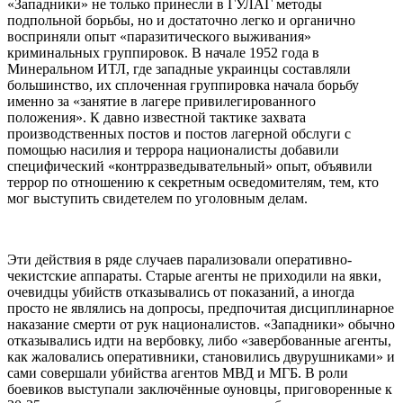
«Западники» не только принесли в ГУЛАГ методы
подпольной борьбы, но и достаточно легко и органично
восприняли опыт «паразитического выживания»
криминальных группировок. В начале 1952 года в
Минеральном ИТЛ, где западные украинцы составляли
большинство, их сплоченная группировка начала борьбу
именно за «занятие в лагере привилегированного
положения». К давно известной тактике захвата
производственных постов и постов лагерной обслуги с
помощью насилия и террора националисты добавили
специфический «контрразведывательный» опыт, объявили
террор по отношению к секретным осведомителям, тем, кто
мог выступить свидетелем по уголовным делам.
Эти действия в ряде случаев парализовали оперативно-
чекистские аппараты. Старые агенты не приходили на явки,
очевидцы убийств отказывались от показаний, а иногда
просто не являлись на допросы, предпочитая дисциплинарное
наказание смерти от рук националистов. «Западники» обычно
отказывались идти на вербовку, либо «завербованные агенты,
как жаловались оперативники, становились двурушниками» и
сами совершали убийства агентов МВД и МГБ. В роли
боевиков выступали заключённые оуновцы, приговоренные к