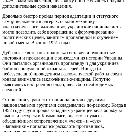
20-25 годам заключения, поскольку они не боялись получать
дополнительные сроки наказания.
Довольно быстро пройдя период адаптации и статусного
самоутверждения в лагерях, освоив механику
«паразитического выживания», украинские националисты
могли позволить себе возвращение к формулированию
политических целей, занятиям пропагандой и обучением
новой смены. В конце 1951 года в
Дубравлаге ветераны подполья составляли рукописные
листовки и прокламации с эпизодами из истории Украины.
Они пытались организовать пропаганду и для украинцев –
бойцов вооруженной охраны лагерей. Иногда (и
небезуспешно) проведением разложенческой работы среди
конвоя занимались заключённые-женщины. Попутно
выяснялись настроения солдат, шёл сбор необходимых
сведений.
Отношения украинских националистов с другими
национальными группами складывались по-разному. Когда в
1952 году группировка западных украинцев вела борьбу за
власть и ресурсы в Камышлаге, она столкнулась с
объединённым сопротивлением «чечен» и «сук».
«Западники» попытались расколоть противников,
постаравшись взять чеченцев под своё влияние.