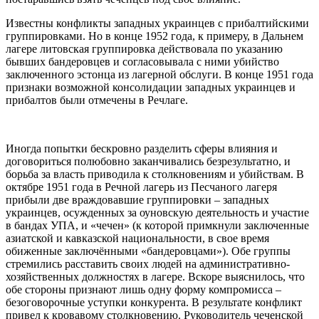
Известны конфликты западных украинцев с прибалтийскими
группировками. Но в конце 1952 года, к примеру, в Дальнем
лагере литовская группировка действовала по указанию
бывших бандеровцев и согласовывала с ними убийство
заключенного эстонца из лагерной обслуги. В конце 1951 года
признаки возможной консолидации западных украинцев и
прибалтов были отмечены в Речлаге.
Иногда попытки бескровно разделить сферы влияния и
договориться полюбовно заканчивались безрезультатно, и
борьба за власть приводила к столкновениям и убийствам. В
октябре 1951 года в Речной лагерь из Песчаного лагеря
прибыли две враждовавшие группировки – западных
украинцев, осужденных за оуновскую деятельность и участие
в бандах УПА, и «чечен» (к которой примкнули заключенные
азиатской и кавказской национальности, в свое время
обиженные заключёнными «бандеровцами»). Обе группы
стремились расставить своих людей на административно-
хозяйственных должностях в лагере. Вскоре выяснилось, что
обе стороны признают лишь одну форму компромисса –
безоговорочные уступки конкурента. В результате конфликт
привел к кровавому столкновению. Руководитель чеченской