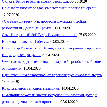
Склад в Бейруте был атакован с воздуха.
06.08.2020
Не бывает плохих солдат, бывают лишь плохие генералы.
12.07.2020
«Он разрушитель»: как протесты Джорджа Флойда
разоблачили Дональда Трампа
01.06.2020
Самый странный бой Второй мировой войны
25.05.2020
Нет у нас права на Победу…
09.05.2020
Профессор Витковский: Не надо быть покорными баранами.
В природе все разумно.
20.04.2020
Чем опасны крупные лесные пожары в Чернобыльской зоне
отчуждения.
18.04.2020
Единственным лекарством от короновируса оказалась нефть
14.04.2020
Крах хваленой западной медицины
10.04.2020
В Испании захотели ввести безусловный базовый доход и
раздавать деньги людям просто так
07.04.2020