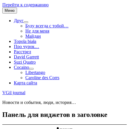
Перейти к содержанию
Меню
Друг
Буду всегда с тобой…
Не для меня
Майдан
Topola biała
Про чурок…
Расстрел
David Garrett
Suzi Quatro
Cocaino
Libertango
Caroline des Corrs
Карта сайта
VGil journal
Новости и события, люди, история…
Панель для виджетов в заголовке