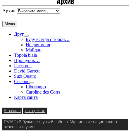
Архив
Архив
Меню
Друг
Буду всегда с тобой…
Не для меня
Майдан
Topola biała
Про чурок…
Расстрел
David Garrett
Suzi Quatro
Cocaino
Libertango
Caroline des Corrs
Карта сайта
В начало
Интересно
ГУЛАГ. «В бульоне «сучьей войны». Украинские националисты,
чечены и «суки».