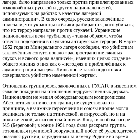
лагеря, было направлено только против привилегированных
«заключённых русской и других национальностей,
используемых на работах в качестве лагерной
администрации». В свою очередь, русские заключённые
отмечали, что украинцы всё-таки разбираются, кого убивать;
что их террор направлен против стукачей. Украинские
националисты вели «рубиловку» таким образом, чтобы
отвести подозрения в огульном антирусском терроре. В марте
1952 года из Минерального лагеря сообщали, что убийствам
заключённых сопутствовало «распространение лживых
слухов и всякого рода надписей», имевших целью создание
общего мнения о них как о «негодяях и приближённых к
администрации лагеря». Лишь после такой подготовки
совершалось убийство намеченной жертвы.
Отношения группировок заключенных в ГУЛАГе в известном
смысле походили на отношения недружественных держав.
Национализм не мешал обоюдовыгодным компромиссам.
Абсолютных этнических границ не существовало в
принципе, а взаимные пересечения и союзы вполне могли
возникать не только на этнической, антирусской, но и на
политической, антисоветской почве. Когда в особом лагере
№5 (Береговой) в конце 1951 года была раскрыта группа,
готовившая групповой вооруженный побег, её руководителем
оказался русский, осужденный за измену Родине во время