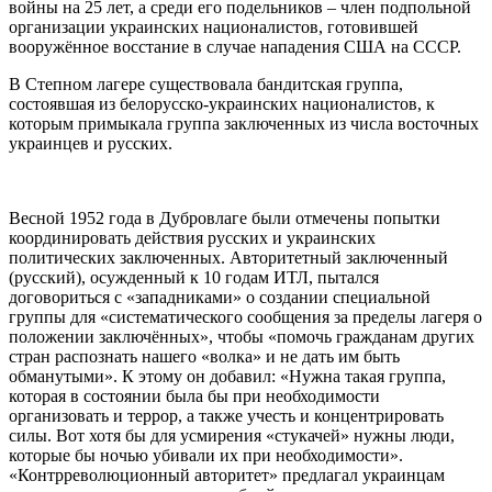
войны на 25 лет, а среди его подельников – член подпольной
организации украинских националистов, готовившей
вооружённое восстание в случае нападения США на СССР.
В Степном лагере существовала бандитская группа,
состоявшая из белорусско-украинских националистов, к
которым примыкала группа заключенных из числа восточных
украинцев и русских.
Весной 1952 года в Дубровлаге были отмечены попытки
координировать действия русских и украинских
политических заключенных. Авторитетный заключенный
(русский), осужденный к 10 годам ИТЛ, пытался
договориться с «западниками» о создании специальной
группы для «систематического сообщения за пределы лагеря о
положении заключённых», чтобы «помочь гражданам других
стран распознать нашего «волка» и не дать им быть
обманутыми». К этому он добавил: «Нужна такая группа,
которая в состоянии была бы при необходимости
организовать и террор, а также учесть и концентрировать
силы. Вот хотя бы для усмирения «стукачей» нужны люди,
которые бы ночью убивали их при необходимости».
«Контрреволюционный авторитет» предлагал украинцам