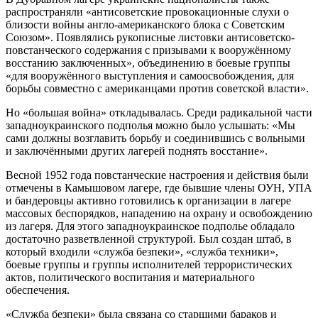
распространяли «антисоветские провокационные слухи о
близости войны англо-американского блока с Советским
Союзом». Появлялись рукописные листовки антисоветско-
повстанческого содержания с призывами к вооружённому
восстанию заключенных», объединению в боевые группы
«для вооружённого выступления и самоосвобождения, для
борьбы совместно с американцами против советской власти».
Но «большая война» откладывалась. Среди радикальной части
западноукраинского подполья можно было услышать: «Мы
сами должны возглавить борьбу и соединившись с вольными
и заключёнными других лагерей поднять восстание».
Весной 1952 года повстанческие настроения и действия были
отмечены в Камышовом лагере, где бывшие члены ОУН, УПА
и бандеровцы активно готовились к организации в лагере
массовых беспорядков, нападению на охрану и освобождению
из лагеря. Для этого западноукраинское подполье обладало
достаточно разветвленной структурой. Был создан штаб, в
который входили «служба безпеки», «служба техники»,
боевые группы и группы исполнителей террористических
актов, политического воспитания и материального
обеспечения.
«Служба безпеки» была связана со старшими бараков и