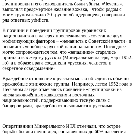
группировки и его телохранитель были убиты. «Чечены»,
выполняя предсмертное желание вожака, «чтобы рядом с
моим трупом лежало 20 трупов «бандеровцев», совершили
ряд ответных убийств.
В позиции и поведении группировок украинских
националистов в лагерях прослеживалось сочетание двух
мобилизующих факторов – «ненависть к Советской власти» и
ненависть «вообще к русской национальности». Последнее
могло сопровождаться тем, что «западники» старались
приносить в жертву русских (Минеральный лагерь, март 1952-
го), а в образе врага соединяли «русских, чекистов и
секретное осведомление».
Враждебное отношение к русским могло объединять обычно
враждебные этнические группы. Например, летом 1952 года в
Песчаном лагере отмечалось появление «группировки из
числа заключённых кавказских и восточных
национальностей, поддерживающих тесную связь с
бандеровцами, враждебно относящимися к русским».
Оперативники Минерального ИТЛ отмечали, что острие
борьбы бывших оуновцев, составлявших до 60% населения