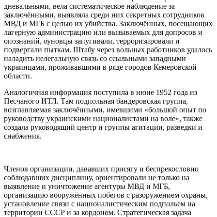
дневальными, вела систематическое наблюдение за
заключёнными, выявляла среди них секретных сотрудников
МВД и МГБ с целью их убийства. Заключённых, посещающих
лагерную администрацию или вызываемых для допросов и
опознаний, оуновцы запугивали, терроризировали и
подвергали пыткам. Штабу через вольных работников удалось
наладить нелегальную связь со ссыльными западными
украинцами, проживавшими в ряде городов Кемеровской
области.
Аналогичная информация поступила в июне 1952 года из
Песчаного ИТЛ. Там подпольная бандеровская группа,
возглавляемая заключёнными, имевшими «большой опыт по
руководству украинскими националистами на воле», также
создала руководящий центр и группы агитации, разведки и
снабжения.
Членов организации, дававших присягу и беспрекословно
соблюдавших дисциплину, ориентировали не только на
выявление и уничтожение агентуры МВД и МГБ,
организацию вооружённых побегов с разоружением охраны,
установление связи с националистическим подпольем на
территории СССР и за кордоном. Стратегическая задача