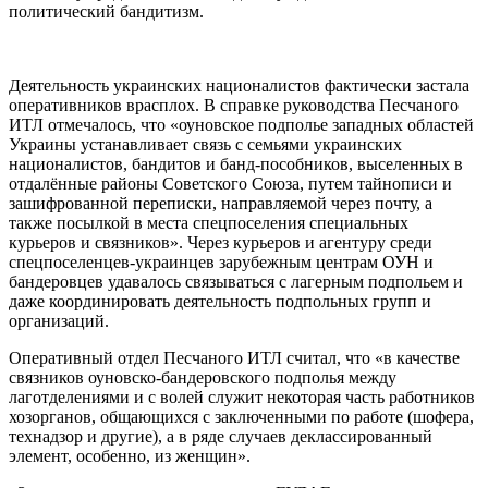
политический бандитизм.
Деятельность украинских националистов фактически застала
оперативников врасплох. В справке руководства Песчаного
ИТЛ отмечалось, что «оуновское подполье западных областей
Украины устанавливает связь с семьями украинских
националистов, бандитов и банд-пособников, выселенных в
отдалённые районы Советского Союза, путем тайнописи и
зашифрованной переписки, направляемой через почту, а
также посылкой в места спецпоселения специальных
курьеров и связников». Через курьеров и агентуру среди
спецпоселенцев-украинцев зарубежным центрам ОУН и
бандеровцев удавалось связываться с лагерным подпольем и
даже координировать деятельность подпольных групп и
организаций.
Оперативный отдел Песчаного ИТЛ считал, что «в качестве
связников оуновско-бандеровского подполья между
лаготделениями и с волей служит некоторая часть работников
хозорганов, общающихся с заключенными по работе (шофера,
технадзор и другие), а в ряде случаев деклассированный
элемент, особенно, из женщин».