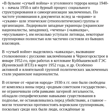
«В бульоне «сучьей войны» и уголовного террора конца 1940-
х – начала 1950-х шёл бурный процесс социального
структурирования и самоорганизации заключенных. По
частоте упоминания в документах вслед за «ворами» и
«суками» шли этнические (этнополитические) группы и
организации. Лидировали западные украинцы (украинские
националисты, западники), «чечены» («кавказцы»,
«мусульмане»), им несколько уступали литовцы, некоторые
группировки полностью или частично состояли из бывших
власовцев.
В «сучьей войне» выделялись «кавказцы», вызвавшие
столкновения с русскими заключёнными в Черногорскстрое в
январе 1952-го, при работах в котловане Куйбышевской ГЭС
(Кунеевский ИТЛ) в марте 1952 года, и др. Особенно
активной и влиятельной группой политических заключенных
стали украинские националисты.
В отличие от «врагов народа» 1930-х гг. они были свободны
от комплекса вины перед «родным советским государством»,
не ограничивали себя рамками лагерной легальности,
обладали специфическими навыками существования в
подполье, не останавливались перед убийствами, а главное –
могли технически противостоять воровским группировкам,
поскольку среди них были люди, осуждённые за