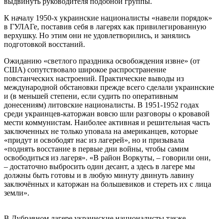
выдвинуть руководителя подобной группы.
К началу 1950-х украинские националисты «навели порядок»
в ГУЛАГе, поставив себя в лагерях как привилегированную
верхушку. Но этим они не удовлетворились, и занялись
подготовкой восстаний.
Ожиданию «светлого праздника освобождения извне» (от
США) сопутствовало широкое распространение
повстанческих настроений. Практические выводы из
международной обстановки прежде всего сделали украинские
и (в меньшей степени, если судить по оперативным
донесениям) литовские националисты. В 1951-1952 годах
среди украинцев-каторжан вовсю шли разговоры о кровавой
мести коммунистам. Наиболее активная и решительная часть
заключенных не только уповала на американцев, которые
«придут и освободят нас из лагерей», но и призывала
«поднять восстание в первые дни войны, чтобы самим
освободиться из лагеря». «В район Воркуты, – говорили они,
– достаточно выбросить один десант, а здесь в лагере мы
должны быть готовы и в любую минуту двинуть лавину
заключённых и каторжан на большевиков и стереть их с лица
земли».
В Дубравном лагере украинские националисты также