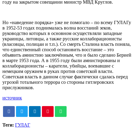
году на закрытом совещании министр МВД Круглов.
Но «наведение порядка» уже не помогало – по всему ГУЛАГу
в 1952-53 годах поднималась волна восстаний зеков,
руководство которых в основном осуществляли западные
украинцы, литовцы, а также русские коллаборационисты
(власовцы, полицаи и т.п.). Со смерть Сталина власть поняла,
что единственный способ остановить восстание – это
объявить амнистию заключённым, что и было сделано Берией
в марте 1953 года. А в 1955 году были амнистированы и
коллаборационисты – каратели, убийцы, воевавшие с
немецким оружием в руках против советской власти.
Советская власть в данном случае фактически сдалась перед
угрозой тотального террора со стороны гитлеровских
прислужников.
источник
Теги:
ГУЛАГ