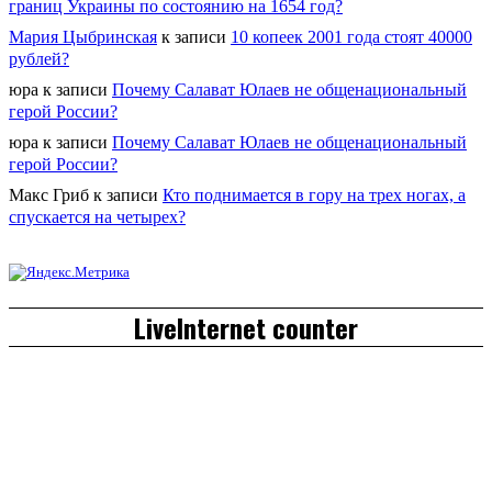
границ Украины по состоянию на 1654 год?
Мария Цыбринская
к записи
10 копеек 2001 года стоят 40000
рублей?
юра
к записи
Почему Салават Юлаев не общенациональный
герой России?
юра
к записи
Почему Салават Юлаев не общенациональный
герой России?
Макс Гриб
к записи
Кто поднимается в гору на трех ногах, а
спускается на четырех?
LiveInternet counter