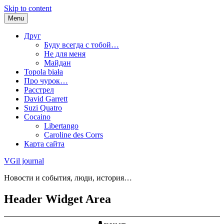
Skip to content
Menu
Друг
Буду всегда с тобой…
Не для меня
Майдан
Topola biała
Про чурок…
Расстрел
David Garrett
Suzi Quatro
Cocaino
Libertango
Caroline des Corrs
Карта сайта
VGil journal
Новости и события, люди, история…
Header Widget Area