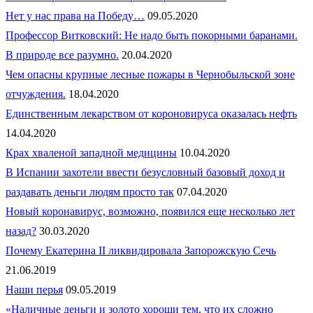
Нет у нас права на Победу…
09.05.2020
Профессор Витковский: Не надо быть покорными баранами.
В природе все разумно.
20.04.2020
Чем опасны крупные лесные пожары в Чернобыльской зоне
отчуждения.
18.04.2020
Единственным лекарством от короновируса оказалась нефть
14.04.2020
Крах хваленой западной медицины
10.04.2020
В Испании захотели ввести безусловный базовый доход и
раздавать деньги людям просто так
07.04.2020
Новый коронавирус, возможно, появился еще несколько лет
назад?
30.03.2020
Почему Екатерина II ликвидировала Запорожскую Сечь
21.06.2019
Наши перья
09.05.2019
«Наличные деньги и золото хороши тем, что их сложно