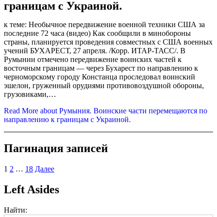
границам с Украиной.
к теме: Необычное передвижение военной техники США за
последние 72 часа (видео) Как сообщили в минобороны
страны, планируется проведения совместных с США военных
учений БУХАРЕСТ, 27 апреля. /Корр. ИТАР-ТАСС/. В
Румынии отмечено передвижение воинских частей к
восточным границам — через Бухарест по направлению к
черноморскому городу Констанца проследовал воинский
эшелон, груженный орудиями противовоздушной обороны,
грузовиками,…
Read More
about Румыния. Воинские части перемещаются по
направлению к границам с Украиной.
Пагинация записей
1
2
…
18
Далее
Left Asides
Найти: