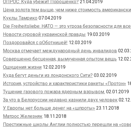
ОПРОС: Куда убежит Порошенко?
21.04.2019
Цена золота тем выше, чем ниже стоимость американски
Куклы Тамрико
07.04.2019
Die Freiheitsliebe: НАТО — это угроза безопасности для вс
Новости суровой украинской правды
19.03.2019
Поздоровайся с рОботницей!
12.03.2019
Москва отмечает международный день инвалидов
02.03
Совершенно бесценная, вымученная опытом вещь
12.02
Ощущения жизни
12.02.2019
Куда бегут деньги из лондонского Сити?
03.02.2019
История, устройство и характеристики ракеты «Протон»
1
Тушение газового пожара ядерным взрывом.
02.01.2019
За что в Белоруссии недавно казнили двух человек
02.12
У Европы нет больше денег на «шпроты»
23.11.2018
Матрос Железняк
18.11.2018
Престижные школы Англии полностью перешли на «сове