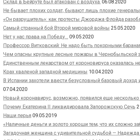
Склад в Бейруте был атакован с воздуха.
06.08.2020
Не бывает плохих солдат, бывают лишь плохие генералы
«Он разрушитель»: как протесты Джорджа Флойда разоб
Самый странный бой Второй мировой войны
25.05.2020
Нет у нас права на Победу…
09.05.2020
Профессор Витковский: Не надо быть покорными баранам
Чем опасны крупные лесные пожары в Чернобыльской з
Единственным лекарством от короновируса оказалась н
Крах хваленой западной медицины
10.04.2020
В Испании захотели ввести безусловный базовый доход 
07.04.2020
Новый коронавирус, возможно, появился еще несколько 
Почему Екатерина II ликвидировала Запорожскую Сечь
2
Наши перья
09.05.2019
«Наличные деньги и золото хороши тем, что их сложно з
Загадочная женщина с удивительной судьбой — Надежда