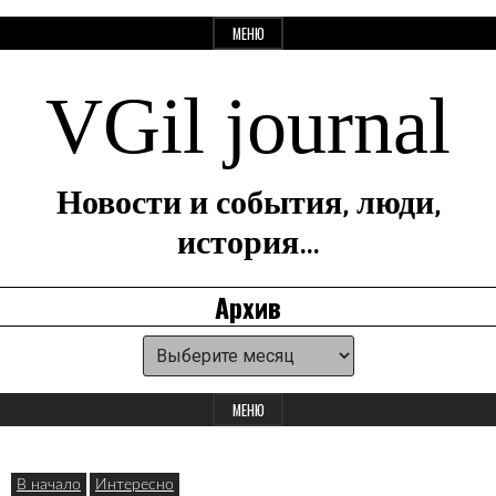
Перейти
МЕНЮ
к
содержанию
VGil journal
Новости и события, люди,
история…
Архив
Архив
Панель
для
МЕНЮ
виджетов
В начало
Интересно