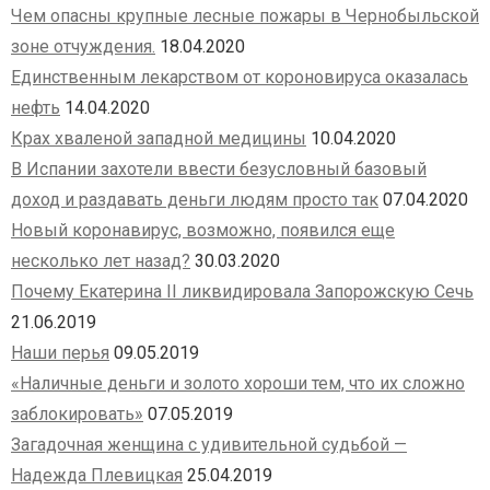
Чем опасны крупные лесные пожары в Чернобыльской
зоне отчуждения.
18.04.2020
Единственным лекарством от короновируса оказалась
нефть
14.04.2020
Крах хваленой западной медицины
10.04.2020
В Испании захотели ввести безусловный базовый
доход и раздавать деньги людям просто так
07.04.2020
Новый коронавирус, возможно, появился еще
несколько лет назад?
30.03.2020
Почему Екатерина II ликвидировала Запорожскую Сечь
21.06.2019
Наши перья
09.05.2019
«Наличные деньги и золото хороши тем, что их сложно
заблокировать»
07.05.2019
Загадочная женщина с удивительной судьбой —
Надежда Плевицкая
25.04.2019