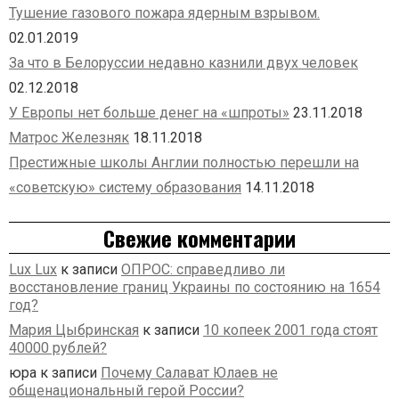
Тушение газового пожара ядерным взрывом.
02.01.2019
За что в Белоруссии недавно казнили двух человек
02.12.2018
У Европы нет больше денег на «шпроты»
23.11.2018
Матрос Железняк
18.11.2018
Престижные школы Англии полностью перешли на
«советскую» систему образования
14.11.2018
Свежие комментарии
Lux Lux
к записи
ОПРОС: справедливо ли
восстановление границ Украины по состоянию на 1654
год?
Мария Цыбринская
к записи
10 копеек 2001 года стоят
40000 рублей?
юра
к записи
Почему Салават Юлаев не
общенациональный герой России?