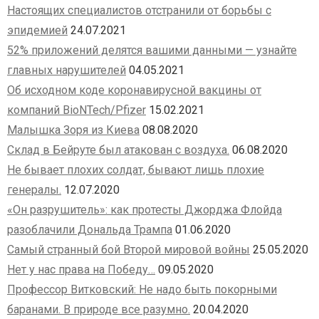
Настоящих специалистов отстранили от борьбы с
эпидемией
24.07.2021
52% приложений делятся вашими данными — узнайте
главных нарушителей
04.05.2021
Об исходном коде коронавирусной вакцины от
компаний BioNTech/Pfizer
15.02.2021
Малышка Зоря из Киева
08.08.2020
Склад в Бейруте был атакован с воздуха.
06.08.2020
Не бывает плохих солдат, бывают лишь плохие
генералы.
12.07.2020
«Он разрушитель»: как протесты Джорджа Флойда
разоблачили Дональда Трампа
01.06.2020
Самый странный бой Второй мировой войны
25.05.2020
Нет у нас права на Победу…
09.05.2020
Профессор Витковский: Не надо быть покорными
баранами. В природе все разумно.
20.04.2020