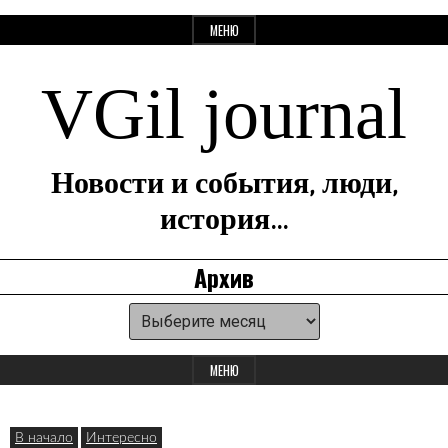
Перейти
МЕНЮ
к
содержанию
VGil journal
Новости и события, люди,
история…
Архив
Архив
Панель
для
МЕНЮ
виджетов
В начало
Интересно