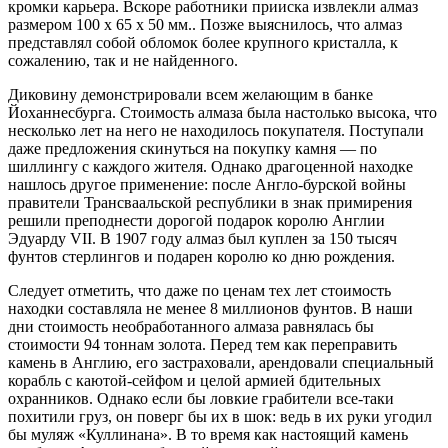
кромки карьера. Вскоре работники прииска извлекли алмаз
размером 100 х 65 х 50 мм.. Позже выяснилось, что алмаз
представлял собой обломок более крупного кристалла, к
сожалению, так и не найденного.
Диковину демонстрировали всем желающим в банке
Йоханнесбурга. Стоимость алмаза была настолько высока, что
несколько лет на него не находилось покупателя. Поступали
даже предложения скинуться на покупку камня — по
шиллингу с каждого жителя. Однако драгоценной находке
нашлось другое применение: после Англо-бурской войны
правители Трансваальской республики в знак примирения
решили преподнести дорогой подарок королю Англии
Эдуарду VII. В 1907 году алмаз был куплен за 150 тысяч
фунтов стерлингов и подарен королю ко дню рождения.
Следует отметить, что даже по ценам тех лет стоимость
находки составляла не менее 8 миллионов фунтов. В наши
дни стоимость необработанного алмаза равнялась бы
стоимости 94 тоннам золота. Перед тем как переправить
камень в Англию, его застраховали, арендовали специальный
корабль с каютой-сейфом и целой армией бдительных
охранников. Однако если бы ловкие грабители все-таки
похитили груз, он поверг бы их в шок: ведь в их руки угодил
бы муляж «Куллинана». В то время как настоящий камень