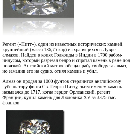
Регент («Питт»), один из известных исторических камней,
крупнейший (масса 136,75 кар) из хранящихся в Лувре
алмазов. Найден в копях Голконды в Индии в 1700 рабом-
индусом, который разрезал бедро и спрятал камень в ране под
повязкой. Английский матрос обещал рабу свободу за алмаз,
но заманив его на судно, отнял камень и убил.
Алмаз он продал за 1000 фунтов стерлингов английскому
губернатору форта Св. Георга Питту, чьим именем камень
назывался до 1717, когда герцог Орлеанский, регент
Франции, купил камень для Людовика XV за 3375 тыс.
франков.