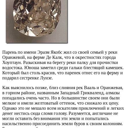
Парень по имени Эразм Якобс жил со своей семьей у реки
Оранжевой, на ферме Де Калк, что в окрестностях города
Хоуптаун. Разыскивая на берегу реки палку для прочистки
водостока. Юноша заметил среди гальки блестящий камешек.
Который был столь красив, что паренек отнес его на ферму и
подарил сестренке Луизе.
Как выяснилось позже, близ слияния рек Вааль и Оранжевая,
в горном районе, названным Западный Грикваленд, алмазы
попадались очень часто. Но в большинстве своем они были
мелкие и имели желтоватый оттенок, что снижало их цену.
Однако это не мешало всем искателям приключений и легких
денег нестись сюда сломя голову. Разумеется, англичане не
могли оставить без внимания эти земли и попытались
насильственно присоединить земли буров к своим колониям.