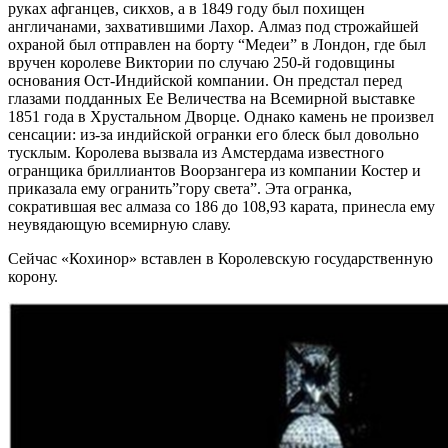
руках афганцев, сикхов, а в 1849 году был похищен
англичанами, захватившими Лахор. Алмаз под строжайшей
охраной был отправлен на борту “Медеи” в Лондон, где был
вручен королеве Виктории по случаю 250-й годовщины
основания Ост-Индийской компании. Он предстал перед
глазами подданных Ее Величества на Всемирной выставке
1851 года в Хрустальном Дворце. Однако камень не произвел
сенсации: из-за индийской огранки его блеск был довольно
тусклым. Королева вызвала из Амстердама известного
огранщика бриллиантов Воорзангера из компании Костер и
приказала ему огранить”гору света”. Эта огранка,
сократившая вес алмаза со 186 до 108,93 карата, принесла ему
неувядающую всемирную славу.
Сейчас «Кохинор» вставлен в Королевскую государственную
корону.