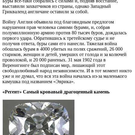
Буры все-таки собрались с силами и, подняв восстание,
выставили захватчиков из страны, однако Западный
Грикваленд англичане оставили за собой.
Войну Англия объявила под благовидным предлогом
нарушения прав человека самими бурами, и, собрав
полумиллионную армию против 80 тысяч буров, дождалась
первого удара. Обратившись к третейскому судье и не
получив ответа, буры сами его нанесли. Тяжелая война
обошлась бурам в 4000 убитых на полях сражений, 26 000
стариков, женщин и детей, умерших от голода и за колючей
проволокой, и 20 000 раненых. 31 мая 1902 года в
Веренигинге был подписан мир, лишающий этот
свободолюбивый народ независимости. И в тот момент никто
уже и не думал, что вся эта война началась из-за маленького
камушка под названием «Эврика».
«Регент» Самый кровавый драгоценный камень