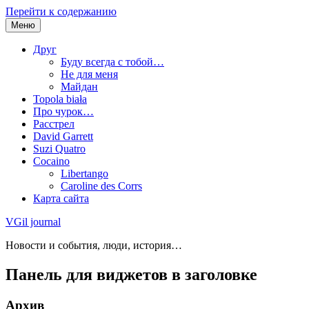
Перейти к содержанию
Меню
Друг
Буду всегда с тобой…
Не для меня
Майдан
Topola biała
Про чурок…
Расстрел
David Garrett
Suzi Quatro
Cocaino
Libertango
Caroline des Corrs
Карта сайта
VGil journal
Новости и события, люди, история…
Панель для виджетов в заголовке
Архив