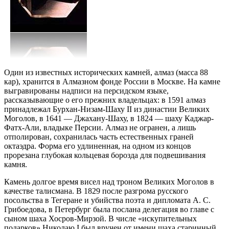
Один из известных исторических камней, алмаз (масса 88
кар), хранится в Алмазном фонде России в Москве. На камне
выгравированы надписи на персидском языке,
рассказывающие о его прежних владельцах: в 1591 алмаз
принадлежал Бурхан-Низам-Шаху II из династии Великих
Моголов, в 1641 — Джахану-Шаху, в 1824 — шаху Каджар-
Фатх-Али, владыке Персии. Алмаз не огранен, а лишь
отполирован, сохранилась часть естественных граней
октаэдра. Форма его удлиненная, на одном из концов
прорезана глубокая кольцевая борозда для подвешивания
камня.
Камень долгое время висел над троном Великих Моголов в
качестве талисмана. В 1829 после разгрома русского
посольства в Тегеране и убийства поэта и дипломата А. С.
Грибоедова, в Петербург была послана делегация во главе с
сыном шаха Хосров-Мирзой. В числе «искупительных
подарков» Николаю I был вручен от имени шаха старинный