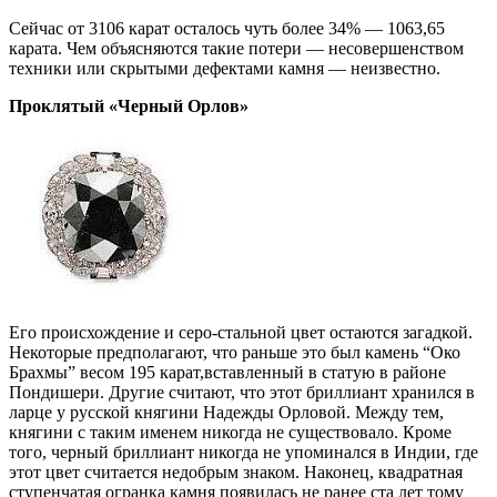
Сейчас от 3106 карат осталось чуть более 34% — 1063,65
карата. Чем объясняются такие потери — несовершенством
техники или скрытыми дефектами камня — неизвестно.
Проклятый «Черный Орлов»
Его происхождение и серо-стальной цвет остаются загадкой.
Некоторые предполагают, что раньше это был камень “Око
Брахмы” весом 195 карат,вставленный в статую в районе
Пондишери. Другие считают, что этот бриллиант хранился в
ларце у русской княгини Надежды Орловой. Между тем,
княгини с таким именем никогда не существовало. Кроме
того, черный бриллиант никогда не упоминался в Индии, где
этот цвет считается недобрым знаком. Наконец, квадратная
ступенчатая огранка камня появилась не ранее ста лет тому