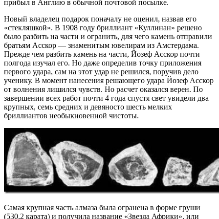
прибыл в Англию в обычной почтовой посылке.
Новый владелец подарок поначалу не оценил, назвав его
«стекляшкой». В 1908 году бриллиант «Куллинан» решено
было разбить на части и огранить, для чего камень отправили
братьям Асскор — знаменитым ювелирам из Амстердама.
Прежде чем разбить камень на части, Йозеф Асскор почти
полгода изучал его. Но даже определив точку приложения
первого удара, сам на этот удар не решился, поручив дело
ученику. В момент нанесения решающего удара Йозеф Асскор
от волнения лишился чувств. Но расчет оказался верен. По
завершении всех работ почти 4 года спустя свет увидели два
крупных, семь средних и девяносто шесть мелких
бриллиантов необыкновенной чистоты.
Самая крупная часть алмаза была огранена в форме груши
(530,2 карата) и получила название «Звезда Африки», или