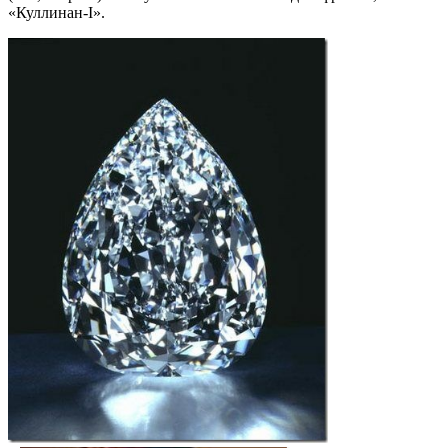
«Куллинан-I».