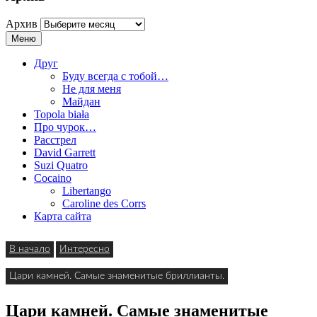
Архив
Меню
Друг
Буду всегда с тобой…
Не для меня
Майдан
Topola biała
Про чурок…
Расстрел
David Garrett
Suzi Quatro
Cocaino
Libertango
Caroline des Corrs
Карта сайта
В начало
Интересно
Цари камней. Самые знаменитые бриллианты.
Цари камней. Самые знаменитые