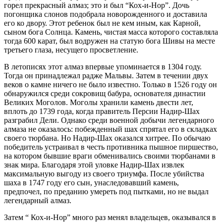
горел прекрасный алмаз; это и был “Кох-и-Нор”. Дочь
погонщика слонов подобрала новорожденного и доставила
его ко двору. Этот ребенок был не кем иным, как Карной,
сыном бога Солнца. Камень, чистая масса которого составляла
тогда 600 карат, был водружен на статую бога Шивы на месте
третьего глаза, несущего просветление.
В летописях этот алмаз впервые упоминается в 1304 году.
Тогда он принадлежал радже Мальвы. Затем в течении двух
веков о камне ничего не было известно. Только в 1526 году он
обнаружился среди сокровищ бабура, основателя династии
Великих Моголов. Моголы хранили камень двести лет,
вплоть до 1739 года, когда правитель Персии Надир-Шах
разграбил Дели. Однако среди военной добычи легендарного
алмаза не оказалось: побежденный шах спрятал его в складках
своего тюрбана. Но Надир-Шах оказался хитрее. По обычаю
победитель устраивал в честь противника пышное пиршество,
на котором бывшие враги обменивались своими тюрбанами в
знак мира. Благодаря этой уловке Надир-Шах извлек
максимальную выгоду из своего триумфа. После убийства
шаха в 1747 году его сын, унаследовавший камень,
предпочел, по преданию умереть под пытками, но не выдал
легендарный алмаз.
Затем “ Кох-и-Нор” много раз менял владельцев, оказывался в