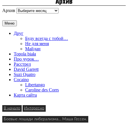
Архив
Архив
Меню
Друг
Буду всегда с тобой…
Не для меня
Майдан
Topola biała
Про чурок…
Расстрел
David Garrett
Suzi Quatro
Cocaino
Libertango
Caroline des Corrs
Карта сайта
В начало
Интересно
Боевые лошади либерализма… Маша Гессен.