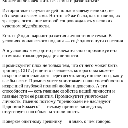
Может ли человек жить без семьи и развиваться?
История знает случаи людей по-настоящему великих, не
обзаведшихся семьями. Но это всё же была, как правило, их
трагедия, осознание которой сопровождалось у великих
чувством обделённости.
Есть ещё один вариант развития личности вне семьи. В
условиях монашеского подвига — ещё одного пути спасения.
А в условиях комфортно-развлекательного промискуитета
возможна только деградация личности.
Промискуитет плох не только тем, что от него может быть
триппер, СПИД и дети от человека, которого вы можете
искренне возненавидеть через десять минут после того, как у
вас был секс. Промискуитет уничтожает наши способности к
искренней глубокой полной любви и доверию. А эти
способности — есть главные свойства нашей личности и
главные пути её развития. Промискуитет уничтожает
личность. Именно поэтому “прелюбодеи не наследуют
Царствия Божьего” — некому принять наследство,
отсутствует способная на это личность.
Поверьте опытному грешнику — я знаю, о чём говорю.