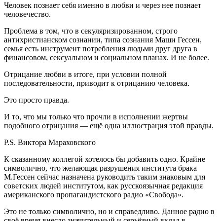
Человек познает себя именно в любви и через нее познает
человечество.
Проблема в том, что в секуляризированном, строго
антихристианском сознании, типа сознания Маши Гессен,
семья есть инструмент потребления людьми друг друга в
финансовом, сексуальном и социальном планах. И не более.
Отрицание любви в итоге, при условии полной
последовательности, приводит к отрицанию человека.
Это просто правда.
И то, что мы только что прочли в исполнении жертвы
подобного отрицания — ещё одна иллюстрация этой правды.
P.S. Виктора Мараховского
К сказанному коллегой хотелось бы добавить одно. Крайне
символично, что желающая разрушения института брака
М.Гессен сейчас назначена руководить таким знаковым для
советских людей институтом, как русскоязычная редакция
американского пропагандистского радио «Свобода».
Это не только символично, но и справедливо. Данное радио в
своё время внесло значительный и серьёзный вклад в