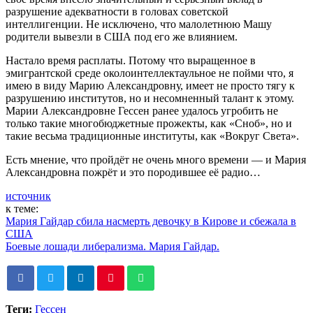
разрушение адекватности в головах советской
интеллигенции. Не исключено, что малолетнюю Машу
родители вывезли в США под его же влиянием.
Настало время расплаты. Потому что выращенное в
эмигрантской среде околоинтеллектаульное не пойми что, я
имею в виду Марию Александровну, имеет не просто тягу к
разрушению институтов, но и несомненный талант к этому.
Марии Александровне Гессен ранее удалось угробить не
только такие многобюджетные прожекты, как «Сноб», но и
такие весьма традиционные институты, как «Вокруг Света».
Есть мнение, что пройдёт не очень много времени — и Мария
Александровна пожрёт и это породившее её радио…
источник
к теме:
Мария Гайдар сбила насмерть девочку в Кирове и сбежала в
США
Боевые лошади либерализма. Мария Гайдар.
Теги:
Гессен