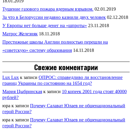
18.01.2019
Тушение газового пожара ядерным взрывом.
02.01.2019
За что в Белоруссии недавно казнили двух человек
02.12.2018
У Европы нет больше денег на «шпроты»
23.11.2018
Матрос Железняк
18.11.2018
Престижные школы Англии полностью перешли на
«советскую» систему образования
14.11.2018
Свежие комментарии
Lux Lux
к записи
ОПРОС: справедливо ли восстановление
границ Украины по состоянию на 1654 год?
Мария Цыбринская
к записи
10 копеек 2001 года стоят 40000
рублей?
юра
к записи
Почему Салават Юлаев не общенациональный
герой России?
юра
к записи
Почему Салават Юлаев не общенациональный
герой России?