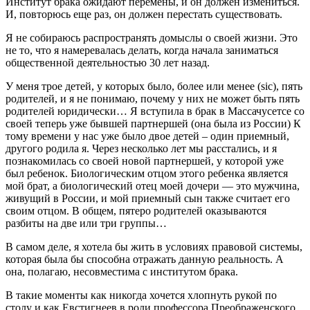
Институт брака ожидают перемены, и он должен измениться.
И, повторюсь еще раз, он должен перестать существовать.
Я не собираюсь распространять домыслы о своей жизни. Это
не то, что я намеревалась делать, когда начала заниматься
общественной деятельностью 30 лет назад.
У меня трое детей, у которых было, более или менее (sic), пять
родителей, и я не понимаю, почему у них не может быть пять
родителей юридически… Я вступила в брак в Массачусетсе со
своей теперь уже бывшей партнершей (она была из России) К
тому времени у нас уже было двое детей – один приемный,
другого родила я. Через несколько лет мы расстались, и я
познакомилась со своей новой партнершей, у которой уже
был ребенок. Биологическим отцом этого ребенка является
мой брат, а биологический отец моей дочери — это мужчина,
живущий в России, и мой приемный сын также считает его
своим отцом. В общем, пятеро родителей оказываются
разбиты на две или три группы…
В самом деле, я хотела бы жить в условиях правовой системы,
которая была бы способна отражать данную реальность. А
она, полагаю, несовместима с институтом брака.
В такие моменты как никогда хочется хлопнуть рукой по
столу и как Евстигнеев в роли профессора Преображенского