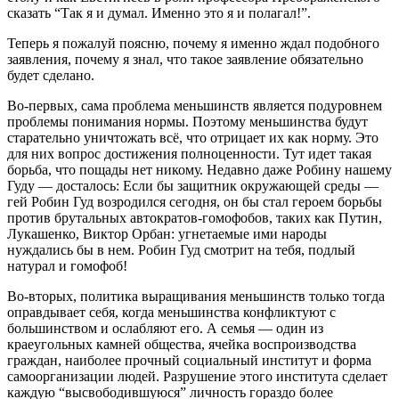
сказать “Так я и думал. Именно это я и полагал!”.
Теперь я пожалуй поясню, почему я именно ждал подобного
заявления, почему я знал, что такое заявление обязательно
будет сделано.
Во-первых, сама проблема меньшинств является подуровнем
проблемы понимания нормы. Поэтому меньшинства будут
старательно уничтожать всё, что отрицает их как норму. Это
для них вопрос достижения полноценности. Тут идет такая
борьба, что пощады нет никому. Недавно даже Робину нашему
Гуду — досталось: Если бы защитник окружающей среды —
гей Робин Гуд возродился сегодня, он бы стал героем борьбы
против брутальных автократов-гомофобов, таких как Путин,
Лукашенко, Виктор Орбан: угнетаемые ими народы
нуждались бы в нем. Робин Гуд смотрит на тебя, подлый
натурал и гомофоб!
Во-вторых, политика выращивания меньшинств только тогда
оправдывает себя, когда меньшинства конфликтуют с
большинством и ослабляют его. А семья — один из
краеугольных камней общества, ячейка воспроизводства
граждан, наиболее прочный социальный институт и форма
самоорганизации людей. Разрушение этого института сделает
каждую “высвободившуюся” личность гораздо более