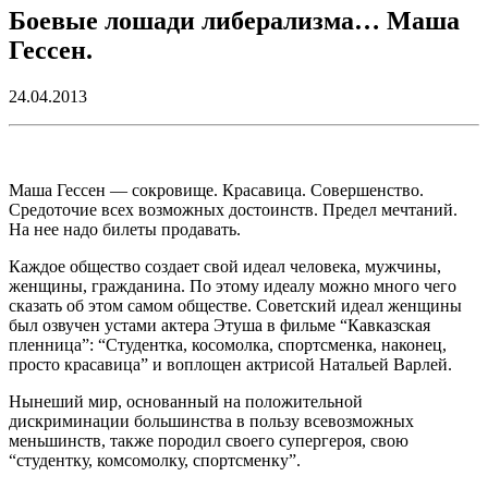
Боевые лошади либерализма… Маша
Гессен.
24.04.2013
Маша Гессен — сокровище. Красавица. Совершенство.
Средоточие всех возможных достоинств. Предел мечтаний.
На нее надо билеты продавать.
Каждое общество создает свой идеал человека, мужчины,
женщины, гражданина. По этому идеалу можно много чего
сказать об этом самом обществе. Советский идеал женщины
был озвучен устами актера Этуша в фильме “Кавказская
пленница”: “Студентка, косомолка, спортсменка, наконец,
просто красавица” и воплощен актрисой Натальей Варлей.
Нынеший мир, основанный на положительной
дискриминации большинства в пользу всевозможных
меньшинств, также породил своего супергероя, свою
“студентку, комсомолку, спортсменку”.