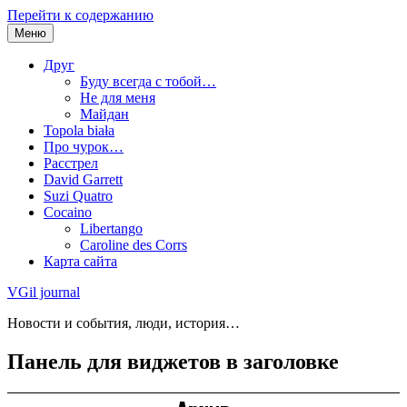
Перейти к содержанию
Меню
Друг
Буду всегда с тобой…
Не для меня
Майдан
Topola biała
Про чурок…
Расстрел
David Garrett
Suzi Quatro
Cocaino
Libertango
Caroline des Corrs
Карта сайта
VGil journal
Новости и события, люди, история…
Панель для виджетов в заголовке