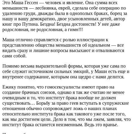
Это Маша Гессен — человек и явление. Она сумма всех
меньшинств — лесбиянка, еврей, сделала себе операцию по
удалению груди, дважды была в однополых браках, борец за
нашу и вашу демократию, двое усыновленных детей, автор
книг про Путина. Бездна! Бездна достоинств! У нее даже
родословная, не родословная, а гимн!!!
Маша отлично справляется с ролью иллюстрации к
представлению общества меньшинств об идеальном — все
видать сразу и лишние вопросы высыхают и отваливаются
сами собой.
Помимо весьма выразительной формы, которая уже сама по
себе служит источником сильных эмоций, у Маши есть еще и
внутренее содержание, которым она щедро с нами делится.
Ежику понятно, что гомосексуалисты имеют право на
создание брачных союзов, однако я так же считаю не менее
очевидным и то, что институт брака вообще не должен
существовать… Борьбу за право геев вступать в супружеские
отношения обычно сопровождает ложь о наших планах
относительно института брака как такового уже после того,
как мы достигнем цели. Дело в том, что мы лжем, заявляя, что
институт брака останется неизменным. Ведь это вранье.