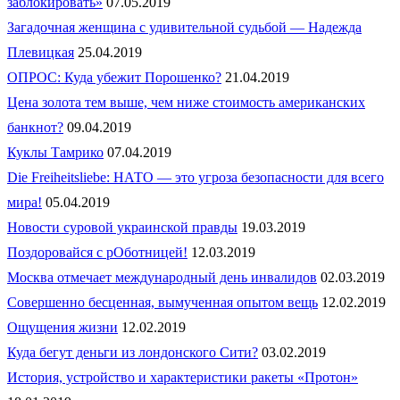
заблокировать»
07.05.2019
Загадочная женщина с удивительной судьбой — Надежда
Плевицкая
25.04.2019
ОПРОС: Куда убежит Порошенко?
21.04.2019
Цена золота тем выше, чем ниже стоимость американских
банкнот?
09.04.2019
Куклы Тамрико
07.04.2019
Die Freiheitsliebe: НАТО — это угроза безопасности для всего
мира!
05.04.2019
Новости суровой украинской правды
19.03.2019
Поздоровайся с рОботницей!
12.03.2019
Москва отмечает международный день инвалидов
02.03.2019
Совершенно бесценная, вымученная опытом вещь
12.02.2019
Ощущения жизни
12.02.2019
Куда бегут деньги из лондонского Сити?
03.02.2019
История, устройство и характеристики ракеты «Протон»