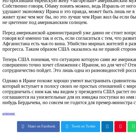
Но бросивший еврейскую жену «загорелый» американский муж п
Собственно говоря, Обаму понять можно, ведь Израиль от него 
удушают экономику Ирана и это правда, может быть лишь не в 
живет хуже чем мог бы, но это лучше чем Иран жил бы если б
не цветение под американским солнцем.
Перед американской администрацией уже давно не стоит вопрос
говоря всё именно так и есть, если согласиться с тем, что раз
Афганистана есть чья-то вина. Убийство мирных жителей в разн
прогресса. Таким образом США оказались на не правой стороне
Теперь США понимая, что ситуацию которую сами же американц
совершенно точно хочет сближения с Ираном, но для чего? Отнюд
сотрудничество пойдет. Это лишь одна из разновидностей россий
Однако в Иране похоже хорошо умеют выстраивать сравнитель
который вступает в полосу своих не простых отношений с мир
сотрудничать с ним как мы видим у президента США растет по 
соглашаются на унизительные для их имиджа поступки во имя к
нибудь Бердычева, но совсем не годится для премер-министра ст
источник
Share on Facebook
Tweet on Twitter