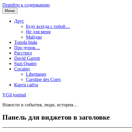
Перейти к содержанию
Меню
Друг
Буду всегда с тобой…
Не для меня
Майдан
Topola biała
Про чурок…
Расстрел
David Garrett
Suzi Quatro
Cocaino
Libertango
Caroline des Corrs
Карта сайта
VGil journal
Новости и события, люди, история…
Панель для виджетов в заголовке