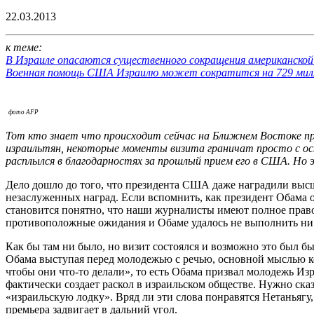
22.03.2013
к теме:
В Израиле опасаются существенного сокращения американско
Военная помощь США Израилю может сократится на 729 милл
фото AFP
Тот кто знает что происходит сейчас на Ближнем Востоке п
израильтян, некоторые моменты визита граничат просто с ос
расплылся в благодарностях за прошлый прием его в США. Но 
Дело дошло до того, что президента США даже наградили выс
незаслуженных наград. Если вспомнить, как президент Обама от
становится понятно, что наши журналисты имеют полное право
противоположные ожидания и Обаме удалось не выполнить ни т
Как бы там ни было, но визит состоялся и возможно это был 
Обама выступая перед молодежью с речью, основной мыслью ко
чтобы они что-то делали», то есть Обама призвал молодежь Из
фактически создает раскол в израильском обществе. Нужно сказ
«израильскую лодку». Вряд ли эти слова понравятся Нетаньягу
премьера задвигает в дальний угол.