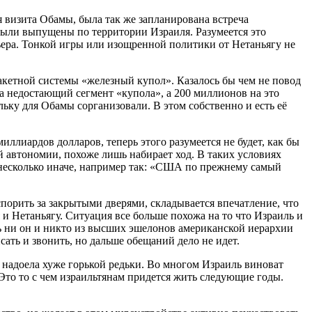
я визита Обамы, была так же запланирована встреча
 были выпущены по территории Израиля. Разумеется это
мьера. Тонкой игры или изощренной политики от Нетаньягу не
акетной системы «железный купол». Казалось бы чем не повод
 на недостающий сегмент «купола», а 200 миллионов на это
льку для Обамы сорганизовали. В этом собственно и есть её
ллиардов долларов, теперь этого разумеется не будет, как бы
ой автономии, похоже лишь набирает ход. В таких условиях
 несколько иначе, например так: «США по прежнему самый
порить за закрытыми дверями, складывается впечатление, что
и Нетаньягу. Ситуация все больше похожа на то что Израиль и
ь ни он и никто из высших эшелонов американской иерархии
ать и звонить, но дальше обещаний дело не идет.
 надоела хуже горькой редьки. Во многом Израиль виноват
 Это то с чем израильтянам придется жить следующие годы.