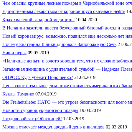
Чем опасны крупные лесные пожары в Чернобыльской зоне от
Единственным лекарством от короновируса оказалась нефть
14
Крах хваленой западной медицины
10.04.2020
В Испании захотели ввести безусловный базовый доход и разда
Новый коронавирус, возможно, появился еще несколько лет наз
Почему Екатерина II ликвидировала Запорожскую Сечь
21.06.
Наши перья
09.05.2019
«Наличные деньги и золото хороши тем, что их сложно заблок
Загадочная женщина с удивительной судьбой — Надежда Плев
ОПРОС: Куда убежит Порошенко?
21.04.2019
Цена золота тем выше, чем ниже стоимость американских банк
Куклы Тамрико
07.04.2019
Die Freiheitsliebe: НАТО — это угроза безопасности для всего м
Новости суровой украинской правды
19.03.2019
Поздоровайся с рОботницей!
12.03.2019
Москва отмечает международный день инвалидов
02.03.2019