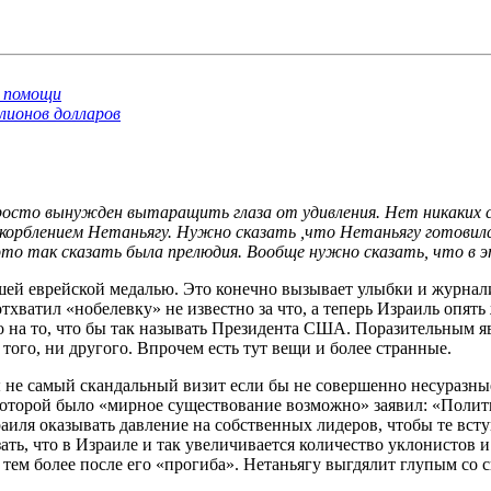
й помощи
ионов долларов
росто вынужден вытаращить глаза от удивления. Нет никаких 
корблением Нетаньягу. Нужно сказать ,что Нетаньягу готовилс
это так сказать была прелюдия. Вообще нужно сказать, что в э
шей еврейской медалью. Это конечно вызывает улыбки и журнал
хватил «нобелевку» не известно за что, а теперь Израиль опять ж
 на то, что бы так называть Президента США. Поразительным яв
ого, ни другого. Впрочем есть тут вещи и более странные.
бы не самый скандальный визит если бы не совершенно несураз
торой было «мирное существование возможно» заявил: «Политич
раиля оказывать давление на собственных лидеров, чтобы те всту
ать, что в Израиле и так увеличивается количество уклонистов 
, тем более после его «прогиба». Нетаньягу выгдялит глупым со