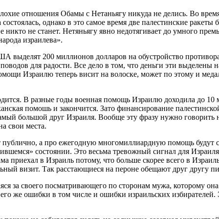
Плохие отношения Обамы с Нетаньягу никуда не делись. Во врем
 состоялась, однако в это самое время две палестинские ракеты
е никто не станет. Нетяньягу явно недотягивает до умного пре
народа израилева».
США выделят 200 миллионов долларов на обустройство противор
х поводов для радости. Все дело в том, что деньги эти выделены
помощи Израилю теперь висит на волоске, может по этому и меда
дится. В разные годы военная помощь Израилю доходила до 10 ми
риканская помошь и закончится. Зато финансирование палестинск
самый большой друг Израиля. Вообще эту фразу нужно говорить
а свои места.
т публично, а про ежегодную многомиллиардную помощь будут с
чившемся» состоянии. Это весьма тревожный сигнал для Израиля 
 приехал в Израиль потому, что больше скорее всего в Израил
ьный визит. Так расстающиеся на пероне обещают друг другу пис
яся за своего посматривающего по сторонам мужа, которому она
и его же ошибки в том числе и ошибки израильских избирателей.