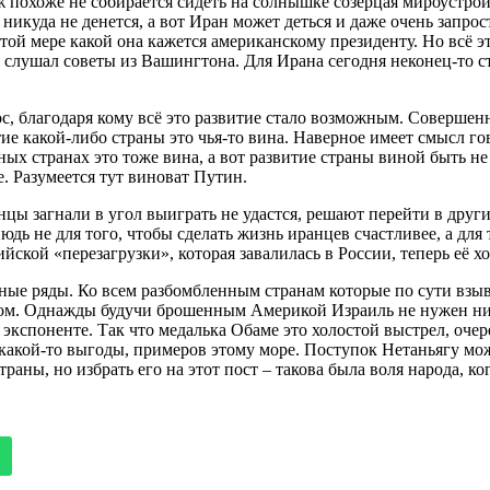
охоже не собирается сидеть на солнышке созерцая мироустройст
никуда не денется, а вот Иран может деться и даже очень запро
той мере какой она кажется американскому президенту. Но всё 
ы слушал советы из Вашингтона. Для Ирана сегодня неконец-то 
, благодаря кому всё это развитие стало возможным. Совершенн
витие какой-либо страны это чья-то вина. Наверное имеет смысл 
ых странах это тоже вина, а вот развитие страны виной быть не
. Разумеется тут виноват Путин.
ы загнали в угол выиграть не удастся, решают перейти в друг
ь не для того, чтобы сделать жизнь иранцев счастливее, а для т
ской «перезагрузки», которая завалилась в России, теперь её хо
ные ряды. Ко всем разбомбленным странам которые по сути взы
ом. Однажды будучи брошенным Америкой Израиль не нужен нико
экспоненте. Так что медалька Обаме это холостой выстрел, оче
акой-то выгоды, примеров этому море. Поступок Нетаньягу може
раны, но избрать его на этот пост – такова была воля народа, ко