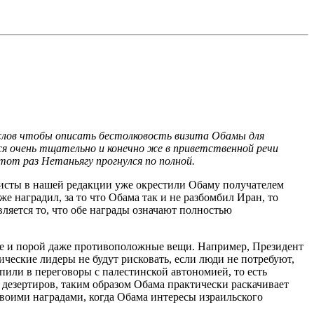
слов чтобы описать бестолковость визита Обамы для
я очень тщательно и конечно же в приветственной речи
тот раз Нетаньягу прогнулся по полной.
исты в нашей редакции уже окрестили Обаму получателем
е наградил, за то что Обама так и не разбомбил Иран, то
ляется то, что обе награды означают полностью
ные и порой даже противоположные вещи. Например, Президент
еские лидеры не будут рисковать, если люди не потребуют,
пили в переговоры с палестинской автономией, то есть
и дезертиров, таким образом Обама практически раскачивает
 своими наградами, когда Обама интересы израильского