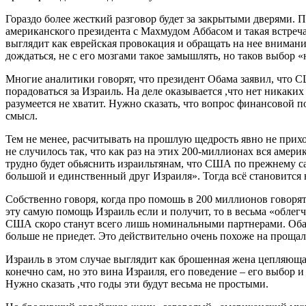
Гораздо более жесткий разговор будет за закрытыми дверями. 
американского президента с Махмудом Аббасом и такая встреча
выглядит как еврейская провокация и обращать на нее внимани
дождаться, не с его мозгами такое замышлять, но таков выбор «
Многие аналитики говорят, что президент Обама заявил, что 
порадоваться за Израиль. На деле оказывается ,что нет никаки
разумеется не хватит. Нужно сказать, что вопрос финансовой 
смысл.
Тем не менее, расчитывать на прошлую щедрость явно не прихо
не случилось так, что как раз на этих 200-миллионах вся аме
трудно будет обьяснить израильтянам, что США по прежнему 
большой и единственный друг Израиля». Тогда всё становится н
Собственно говоря, когда про помошь в 200 миллионов говоря
эту самую помощь Израиль если и получит, то в весьма «облег
США скоро станут всего лишь номинальными партнерами. Обама
больше не приедет. Это действительно очень похоже на прощал
Израиль в этом случае выглядит как брошенная жена цепляюща
конечно сам, но это вина Израиля, его поведение – его выбор 
Нужно сказать ,что годы эти будут весьма не простыми.