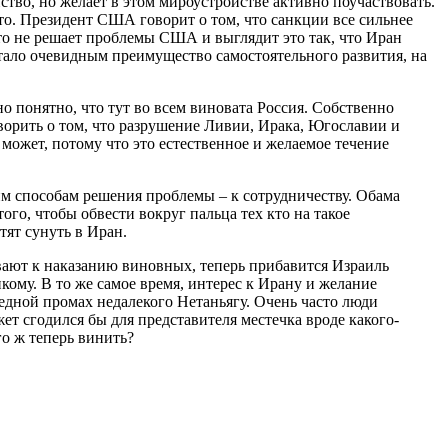
во, но желает в этом мироустройстве активно поучаствовать.
сто. Президент США говорит о том, что санкции все сильнее
это не решает проблемы США и выглядит это так, что Иран
стало очевидным преимущество самостоятельного развития, на
о понятно, что тут во всем виновата Россия. Собственно
говорить о том, что разрушение Ливии, Ирака, Югославии и
 может, потому что это естественное и желаемое течение
им способам решения проблемы – к сотрудничеству. Обама
ого, чтобы обвести вокруг пальца тех кто на такое
тят сунуть в Иран.
вают к наказанию виновных, теперь прибавится Израиль
му. В то же самое время, интерес к Ирану и желание
редной промах недалекого Нетаньягу. Очень часто люди
т сгодился бы для представителя местечка вроде какого-
го ж теперь винить?