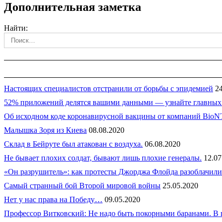
Дополнительная заметка
Найти:
Настоящих специалистов отстранили от борьбы с эпидемией
2
52% приложений делятся вашими данными — узнайте главных
Об исходном коде коронавирусной вакцины от компаний BioNTe
Малышка Зоря из Киева
08.08.2020
Склад в Бейруте был атакован с воздуха.
06.08.2020
Не бывает плохих солдат, бывают лишь плохие генералы.
12.07
«Он разрушитель»: как протесты Джорджа Флойда разоблачили
Самый странный бой Второй мировой войны
25.05.2020
Нет у нас права на Победу…
09.05.2020
Профессор Витковский: Не надо быть покорными баранами. В п