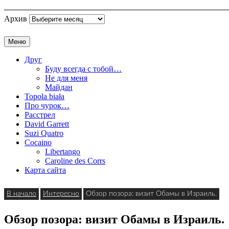
Архив
Меню
Друг
Буду всегда с тобой…
Не для меня
Майдан
Topola biała
Про чурок…
Расстрел
David Garrett
Suzi Quatro
Cocaino
Libertango
Caroline des Corrs
Карта сайта
В начало
Интересно
Обзор позора: визит Обамы в Израиль.
Обзор позора: визит Обамы в Израиль.