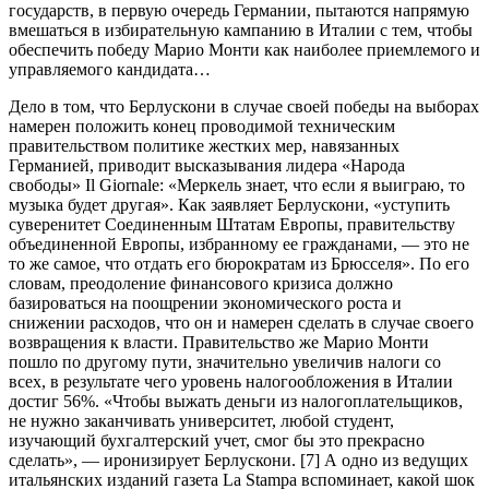
государств, в первую очередь Германии, пытаются напрямую
вмешаться в избирательную кампанию в Италии с тем, чтобы
обеспечить победу Марио Монти как наиболее приемлемого и
управляемого кандидата…
Дело в том, что Берлускони в случае своей победы на выборах
намерен положить конец проводимой техническим
правительством политике жестких мер, навязанных
Германией, приводит высказывания лидера «Народа
свободы» Il Giornale: «Меркель знает, что если я выиграю, то
музыка будет другая». Как заявляет Берлускони, «уступить
суверенитет Соединенным Штатам Европы, правительству
объединенной Европы, избранному ее гражданами, — это не
то же самое, что отдать его бюрократам из Брюсселя». По его
словам, преодоление финансового кризиса должно
базироваться на поощрении экономического роста и
снижении расходов, что он и намерен сделать в случае своего
возвращения к власти. Правительство же Марио Монти
пошло по другому пути, значительно увеличив налоги со
всех, в результате чего уровень налогообложения в Италии
достиг 56%. «Чтобы выжать деньги из налогоплательщиков,
не нужно заканчивать университет, любой студент,
изучающий бухгалтерский учет, смог бы это прекрасно
сделать», — иронизирует Берлускони. [7] А одно из ведущих
итальянских изданий газета La Stampa вспоминает, какой шок