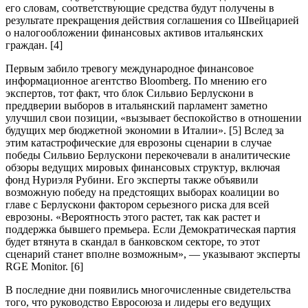
его словам, соответствующие средства будут получены в
результате прекращения действия соглашения со Швейцарией
о налогообложении финансовых активов итальянских
граждан. [4]
Первым забило тревогу международное финансовое
информационное агентство Bloomberg. По мнению его
экспертов, тот факт, что блок Сильвио Берлускони в
преддверии выборов в итальянский парламент заметно
улучшил свои позиции, «вызывает беспокойство в отношении
будущих мер бюджетной экономии в Италии». [5] Вслед за
этим катастрофические для еврозоны сценарии в случае
победы Сильвио Берлускони перекочевали в аналитические
обзоры ведущих мировых финансовых структур, включая
фонд Нуриэля Рубини. Его эксперты также объявили
возможную победу на предстоящих выборах коалиции во
главе с Берлускони фактором серьезного риска для всей
еврозоны. «Вероятность этого растет, так как растет и
поддержка бывшего премьера. Если Демократическая партия
будет втянута в скандал в банковском секторе, то этот
сценарий станет вполне возможным», — указывают эксперты
RGE Monitor. [6]
В последние дни появились многочисленные свидетельства
того, что руководство Евросоюза и лидеры его ведущих