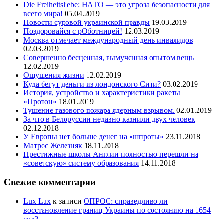
Die Freiheitsliebe: НАТО — это угроза безопасности для
всего мира!
05.04.2019
Новости суровой украинской правды
19.03.2019
Поздоровайся с рОботницей!
12.03.2019
Москва отмечает международный день инвалидов
02.03.2019
Совершенно бесценная, вымученная опытом вещь
12.02.2019
Ощущения жизни
12.02.2019
Куда бегут деньги из лондонского Сити?
03.02.2019
История, устройство и характеристики ракеты
«Протон»
18.01.2019
Тушение газового пожара ядерным взрывом.
02.01.2019
За что в Белоруссии недавно казнили двух человек
02.12.2018
У Европы нет больше денег на «шпроты»
23.11.2018
Матрос Железняк
18.11.2018
Престижные школы Англии полностью перешли на
«советскую» систему образования
14.11.2018
Свежие комментарии
Lux Lux
к записи
ОПРОС: справедливо ли
восстановление границ Украины по состоянию на 1654
год?