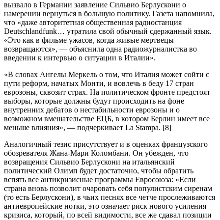
вызвало в Германии заявление Сильвио Берлускони о
намерении вернуться в большую политику. Газета напомнила,
что «даже авторитетная общественная радиостанция
Deutschlandfunk… утратила свой обычный сдержанный язык.
«Это как в фильме ужасов, когда живые мертвецы
возвращаются», — объяснила одна радиожурналистка во
введении к интервью о ситуации в Италии».
«В словах Ангелы Меркель о том, что Италия может сойти с
пути реформ, начатых Монти, и вовлечь в беду 17 стран
еврозоны, сквозит страх. На политическом фронте предстоят
выборы, которые должны будут происходить на фоне
внутренних дебатов о нестабильности еврозоны и о
возможном вмешательстве ЕЦБ, в котором Берлин имеет все
меньше влияния», — подчеркивает La Stampa. [8]
Аналогичный тезис присутствует и в оценках французского
обозревателя Жана-Мари Коломбани. Он убежден, что
возвращения Сильвио Берлускони на итальянский
политический Олимп будет достаточно, чтобы обратить
вспять все антикризисные программы Евросоюза: «Если
страна вновь позволит очаровать себя популистским сиренам
(то есть Берлускони), в чьих песнях все четче прослеживаются
антиевропейские нотки, это означает риск нового усиления
кризиса, который, по всей видимости, все же сдавал позиции