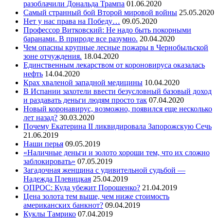
разоблачили Дональда Трампа
01.06.2020
Самый странный бой Второй мировой войны
25.05.2020
Нет у нас права на Победу…
09.05.2020
Профессор Витковский: Не надо быть покорными
баранами. В природе все разумно.
20.04.2020
Чем опасны крупные лесные пожары в Чернобыльской
зоне отчуждения.
18.04.2020
Единственным лекарством от короновируса оказалась
нефть
14.04.2020
Крах хваленой западной медицины
10.04.2020
В Испании захотели ввести безусловный базовый доход
и раздавать деньги людям просто так
07.04.2020
Новый коронавирус, возможно, появился еще несколько
лет назад?
30.03.2020
Почему Екатерина II ликвидировала Запорожскую Сечь
21.06.2019
Наши перья
09.05.2019
«Наличные деньги и золото хороши тем, что их сложно
заблокировать»
07.05.2019
Загадочная женщина с удивительной судьбой —
Надежда Плевицкая
25.04.2019
ОПРОС: Куда убежит Порошенко?
21.04.2019
Цена золота тем выше, чем ниже стоимость
американских банкнот?
09.04.2019
Куклы Тамрико
07.04.2019