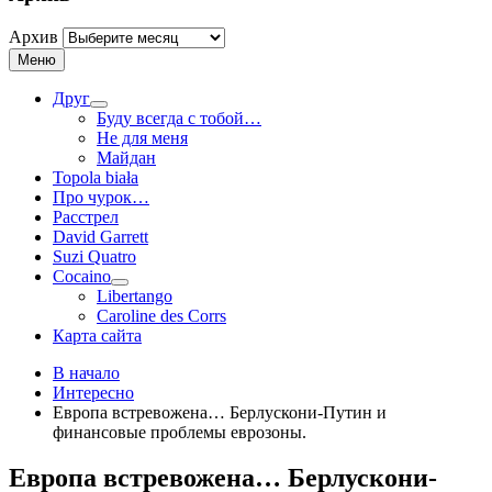
Архив
Меню
Друг
Буду всегда с тобой…
Не для меня
Майдан
Topola biała
Про чурок…
Расстрел
David Garrett
Suzi Quatro
Cocaino
Libertango
Caroline des Corrs
Карта сайта
В начало
Интересно
Европа встревожена… Берлускони-Путин и
финансовые проблемы еврозоны.
Европа встревожена… Берлускони-