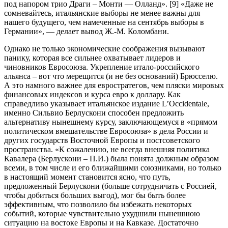
под напором трио Драги – Монти — Олланд». [9] «Даже не
сомневайтесь, итальянские выборы не менее важны для
нашего будущего, чем намеченные на сентябрь выборы в
Германии», — делает вывод Ж.-М. Коломбани.
Однако не только экономические соображения вызывают
панику, которая все сильнее охватывает лидеров и
чиновников Евросоюза. Укрепление итало-российского
альянса – вот что мерещится (и не без оснований) Брюсселю.
А это намного важнее для евростратегов, чем пляски мировых
финансовых индексов и курса евро к доллару. Как
справедливо указывает итальянское издание L’Occidentale,
именно Сильвио Берлускони способен предложить
альтернативу нынешнему курсу, заключающемуся в «прямом
политическом вмешательстве Евросоюза» в дела России и
других государств Восточной Европы и постсоветского
пространства. «К сожалению, не всегда внешняя политика
Кавалера (Берлускони – П.И.) была понята должным образом
всеми, в том числе и его ближайшими союзниками, но только
в настоящий момент становится ясно, что путь,
предложенный Берлускони (больше сотрудничать с Россией,
чтобы добиться больших выгод), мог бы быть более
эффективным, что позволило бы избежать некоторых
событий, которые чувствительно ухудшили нынешнюю
ситуацию на востоке Европы и на Кавказе. Достаточно