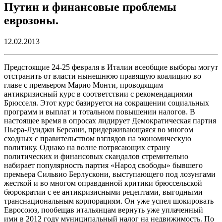
Путин и финансовые проблемы
еврозоны.
12.02.2013
Предстоящие 24-25 февраля в Италии всеобщие выборы могут
отстранить от власти нынешнюю правящую коалицию во
главе с премьером Марио Монти, проводящим
антикризисный курс в соответствии с рекомендациями
Брюсселя. Этот курс базируется на сокращении социальных
программ и выплат и тотальном повышении налогов. В
настоящее время в опросах лидирует Демократическая партия
Пьера-Луиджи Берсани, придерживающаяся во многом
сходных с правительством взглядов на экономическую
политику. Однако на волне потрясающих страну
политических и финансовых скандалов стремительно
набирает популярность партия «Народ свободы» бывшего
премьера Сильвио Берлускони, выступающего под лозунгами
жесткой и во многом оправданной критики брюссельской
бюрократии с ее антикризисными рецептами, выгодными
транснациональным корпорациям. Он уже успел шокировать
Евросоюз, пообещав итальянцам вернуть уже уплаченный
ими в 2012 году муниципальный налог на недвижимость. По