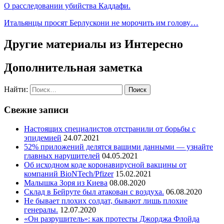
О расследовании убийства Каддафи.
Итальянцы просят Берлускони не морочить им голову…
Другие материалы из Интересно
Дополнительная заметка
Найти:
Свежие записи
Настоящих специалистов отстранили от борьбы с
эпидемией
24.07.2021
52% приложений делятся вашими данными — узнайте
главных нарушителей
04.05.2021
Об исходном коде коронавирусной вакцины от
компаний BioNTech/Pfizer
15.02.2021
Малышка Зоря из Киева
08.08.2020
Склад в Бейруте был атакован с воздуха.
06.08.2020
Не бывает плохих солдат, бывают лишь плохие
генералы.
12.07.2020
«Он разрушитель»: как протесты Джорджа Флойда