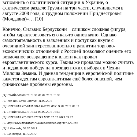
вспомнить о политической ситуации в Украине, о
фактическом разделе Грузии на три части, случившемся в
августе 2008 года, о трудном положении Приднестровья
(Молдавия)»… [10]
Конечно, Сильвио Берлускони – слишком сложная фигура,
чтобы характеризовать его как-то однозначно. Однако
самостоятельность в заявлениях и поступках вкупе с
очевидной заинтересованностью в развитии торгово-
экономических отношений с Россией позволяют оценить его
возможное возвращение к власти как провал
евроатлантического курса. Таким же провалом можно считать
и недавнюю победу на президентских выборах в Чехии
Милоша Земана. И данная тенденция в европейской политике
кажется адептам евроатлантизма ещё более опасной, чем
финансовые проблемы еврозоны.
[1] ПРАЙМ 08/02/13 14:53 08.02.2013 14:54
[2] The Wall Street Journal, 11.02.2013
[3] ИНТЕРФАКС-АФИ 0814 110213 MSK 11.02.2013 08:15
[4] ПРАЙМ 05/02/13 13:54 05.02.2013 13:55
[5] ИНТЕРФАКС 0932 070213 MSK 07.02.2013 09:32
[6] http://www.finmarket.ru/z/nws/hotnews.asp?id=3221181
[7] Il Giornale, 30.01.2013
[8] La Stampa, 11.12.2012