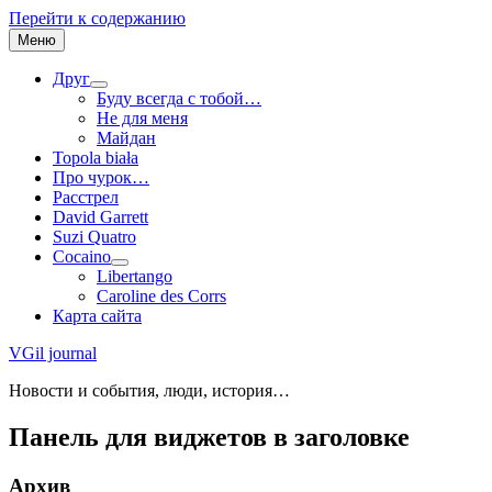
Перейти к содержанию
Меню
Друг
Буду всегда с тобой…
Не для меня
Майдан
Topola biała
Про чурок…
Расстрел
David Garrett
Suzi Quatro
Cocaino
Libertango
Caroline des Corrs
Карта сайта
VGil journal
Новости и события, люди, история…
Панель для виджетов в заголовке
Архив