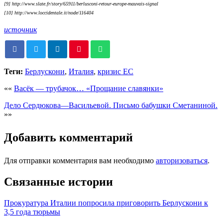
[9] http://www.slate.fr/story/65911/berlusconi-retour-europe-mauvais-signal
[10] http://www.loccidentale.it/node/116404
источник
Теги:
Берлускони
,
Италия
,
кризис ЕС
««
Васёк — трубачок… «Прощание славянки»
Де­ло Сер­дю­ко­ва—Ва­си­ль­е­вой. Письмо бабушки Сметаниной.
»»
Добавить комментарий
Для отправки комментария вам необходимо
авторизоваться
.
Связанные истории
Прокуратура Италии попросила приговорить Берлускони к
3,5 года тюрьмы