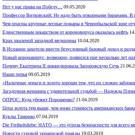
Нет у нас права на Победу…
09.05.2020
Профессор Витковский: Не надо быть покорными баранами. В п
Чем опасны крупные лесные пожары в Чернобыльской зоне от
Единственным лекарством от короновируса оказалась нефть
14
Крах хваленой западной медицины
10.04.2020
В Испании захотели ввести безусловный базовый доход и разда
Новый коронавирус, возможно, появился еще несколько лет наз
Почему Екатерина II ликвидировала Запорожскую Сечь
21.06.
Наши перья
09.05.2019
«Наличные деньги и золото хороши тем, что их сложно заблок
Загадочная женщина с удивительной судьбой — Надежда Плев
ОПРОС: Куда убежит Порошенко?
21.04.2019
Цена золота тем выше, чем ниже стоимость американских банк
Куклы Тамрико
07.04.2019
Die Freiheitsliebe: НАТО — это угроза безопасности для всего м
Новости суровой украинской правды
19.03.2019