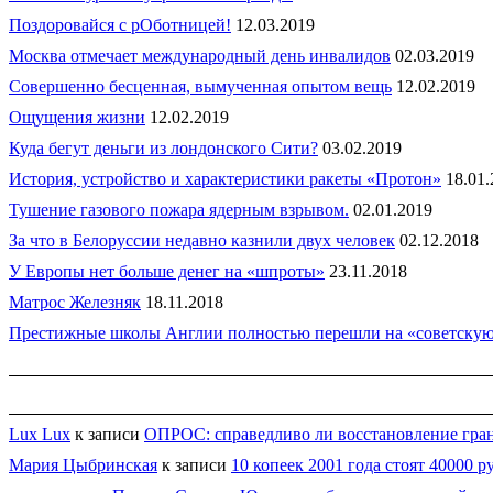
Поздоровайся с рОботницей!
12.03.2019
Москва отмечает международный день инвалидов
02.03.2019
Совершенно бесценная, вымученная опытом вещь
12.02.2019
Ощущения жизни
12.02.2019
Куда бегут деньги из лондонского Сити?
03.02.2019
История, устройство и характеристики ракеты «Протон»
18.01
Тушение газового пожара ядерным взрывом.
02.01.2019
За что в Белоруссии недавно казнили двух человек
02.12.2018
У Европы нет больше денег на «шпроты»
23.11.2018
Матрос Железняк
18.11.2018
Престижные школы Англии полностью перешли на «советскую
Lux Lux
к записи
ОПРОС: справедливо ли восстановление гран
Мария Цыбринская
к записи
10 копеек 2001 года стоят 40000 р