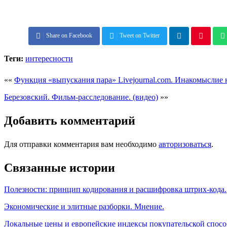
Share on Facebook
Tweet on Twitter
Теги:
интересности
««
Функция «выпускания пара» Livejournal.com. Инакомыслие 
Березовский. Фильм-расследование. (видео)
»»
Добавить комментарий
Для отправки комментария вам необходимо
авторизоваться
.
Связанные истории
Полезности: принцип кодирования и расшифровка штрих-кода.
Экономические и элитные разборки. Мнение.
Локальные цены и европейские индексы покупательской спосо