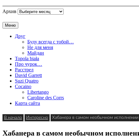
Архив
Меню
Друг
Буду всегда с тобой…
Не для меня
Майдан
Topola biała
Про чурок…
Расстрел
David Garrett
Suzi Quatro
Cocaino
Libertango
Caroline des Corrs
Карта сайта
В начало
Интересно
Хабанера в самом необычном исполнении
Хабанера в самом необычном исполнен