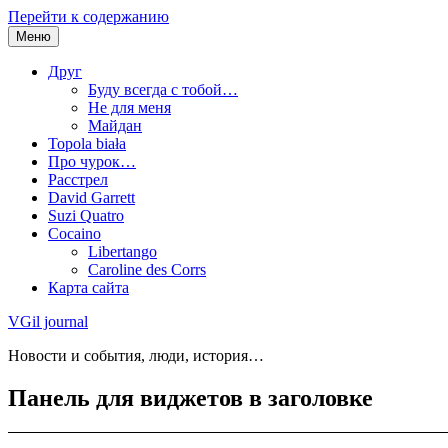
Перейти к содержанию
Меню
Друг
Буду всегда с тобой…
Не для меня
Майдан
Topola biała
Про чурок…
Расстрел
David Garrett
Suzi Quatro
Cocaino
Libertango
Caroline des Corrs
Карта сайта
VGil journal
Новости и события, люди, история…
Панель для виджетов в заголовке