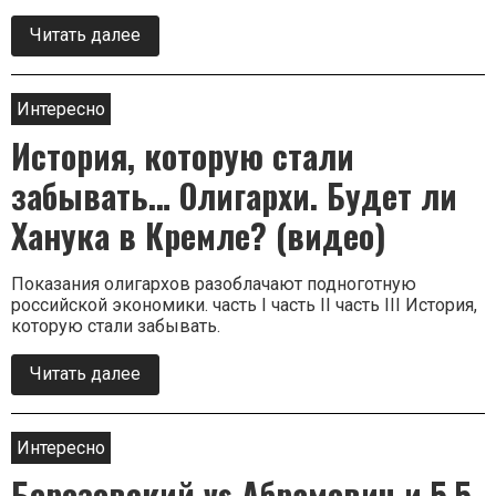
Читать далее
о
нас
Право
на
жизнь…
Интересно
Почему
История, которую стали
врачи
не
лечат,
забывать… Олигархи. Будет ли
а
продают
Ханука в Кремле? (видео)
свои
услуги?
Показания олигархов разоблачают подноготную
российской экономики. часть I часть II часть III История,
которую стали забывать.
Читать далее
о
нас
История,
которую
стали
Интересно
забывать…
Березовский vs Абрамович и 5,5
Олигархи.