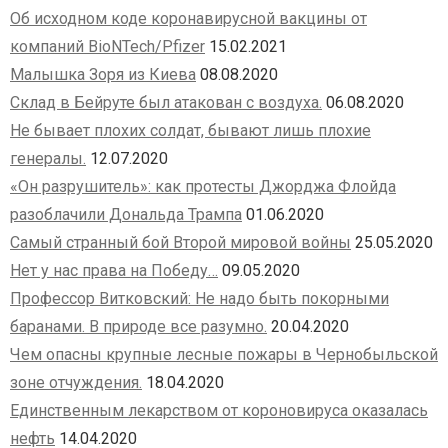
Об исходном коде коронавирусной вакцины от
компаний BioNTech/Pfizer
15.02.2021
Малышка Зоря из Киева
08.08.2020
Склад в Бейруте был атакован с воздуха.
06.08.2020
Не бывает плохих солдат, бывают лишь плохие
генералы.
12.07.2020
«Он разрушитель»: как протесты Джорджа Флойда
разоблачили Дональда Трампа
01.06.2020
Самый странный бой Второй мировой войны
25.05.2020
Нет у нас права на Победу…
09.05.2020
Профессор Витковский: Не надо быть покорными
баранами. В природе все разумно.
20.04.2020
Чем опасны крупные лесные пожары в Чернобыльской
зоне отчуждения.
18.04.2020
Единственным лекарством от короновируса оказалась
нефть
14.04.2020