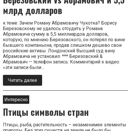
Будет
ли
млрд долларов
Ханука
в
Кремле?
к теме: Зачем Роману Абрамовичу Чукотка? Борису
(видео)
Березовскому не удалось отсудить у Романа
Абрамовича сумму в 5,5 миллиардов долларов,
которую, по мнению Березовского, он потерял по вине
бывшего компаньона, продав слишком дешево свои
российские активы. Лондонский Высший суд вину
Абрамовича не установил. *** Березовский &
Абрамович — телефон запись: Комментарий к видео:
«эти записи были…
Читать далее
о
нас
Березовский
vs
Абрамович
Интересно
и
Птицы символы стран
5,5
млрд
долларов
Птицы, рыба, растительность – незаменимее элементы
природы. Без этих существ на земле не было бы