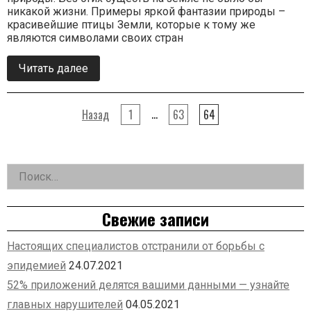
никакой жизни. Примеры яркой фантазии природы –
красивейшие птицы Земли, которые к тому же
являются символами своих стран
Читать далее
о
нас
Птицы
символы
…
стран
Назад
1
63
64
Пагинация
записей
Найти:
Дополнительная
заметка
Свежие записи
Настоящих специалистов отстранили от борьбы с
эпидемией
24.07.2021
52% приложений делятся вашими данными — узнайте
главных нарушителей
04.05.2021