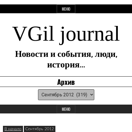
Перейти
МЕНЮ
к
содержанию
VGil journal
Новости и события, люди,
история…
Архив
Архив
Панель
для
МЕНЮ
виджетов
В начало
Сентябрь 2012