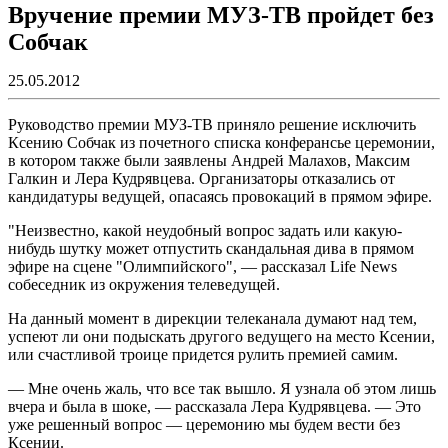
Вручение премии МУЗ-ТВ пройдет без
Собчак
25.05.2012
Руководство премии МУЗ-ТВ приняло решение исключить
Ксению Собчак из почетного списка конферансье церемонии,
в котором также были заявлены Андрей Малахов, Максим
Галкин и Лера Кудрявцева. Организаторы отказались от
кандидатуры ведущей, опасаясь провокаций в прямом эфире.
"Неизвестно, какой неудобный вопрос задать или какую-
нибудь шутку может отпустить скандальная дива в прямом
эфире на сцене "Олимпийского", — рассказал Life News
собеседник из окружения телеведущей.
На данный момент в дирекции телеканала думают над тем,
успеют ли они подыскать другого ведущего на место Ксении,
или счастливой троице придется рулить премией самим.
— Мне очень жаль, что все так вышло. Я узнала об этом лишь
вчера и была в шоке, — рассказала Лера Кудрявцева. — Это
уже решенный вопрос — церемонию мы будем вести без
Ксении.