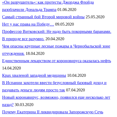
«Он разрушитель»: как протесты Джорджа Флойда
разоблачили Дональда Трампа
01.06.2020
Самый странный бой Второй мировой войны
25.05.2020
Нет у нас права на Победу…
09.05.2020
Профессор Витковский: Не надо быть покорными баранами.
В природе все разумно.
20.04.2020
Чем опасны крупные лесные пожары в Чернобыльской зоне
отчуждения.
18.04.2020
Единственным лекарством от короновируса оказалась нефть
14.04.2020
Крах хваленой западной медицины
10.04.2020
В Испании захотели ввести безусловный базовый доход и
раздавать деньги людям просто так
07.04.2020
Новый коронавирус, возможно, появился еще несколько лет
назад?
30.03.2020
Почему Екатерина II ликвидировала Запорожскую Сечь