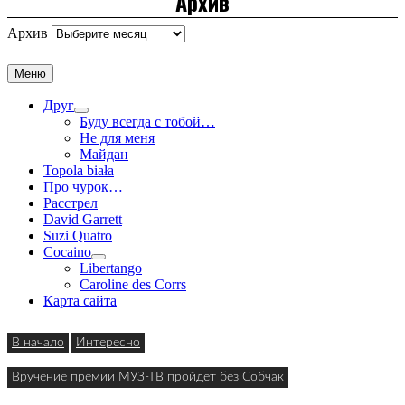
Архив
Архив
Меню
Друг
Буду всегда с тобой…
Не для меня
Майдан
Topola biała
Про чурок…
Расстрел
David Garrett
Suzi Quatro
Cocaino
Libertango
Caroline des Corrs
Карта сайта
В начало
Интересно
Вручение премии МУЗ-ТВ пройдет без Собчак