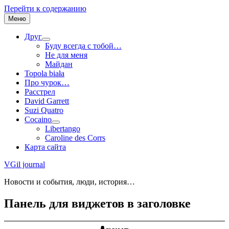
Перейти к содержанию
Меню
Друг
Буду всегда с тобой…
Не для меня
Майдан
Topola biała
Про чурок…
Расстрел
David Garrett
Suzi Quatro
Cocaino
Libertango
Caroline des Corrs
Карта сайта
VGil journal
Новости и события, люди, история…
Панель для виджетов в заголовке