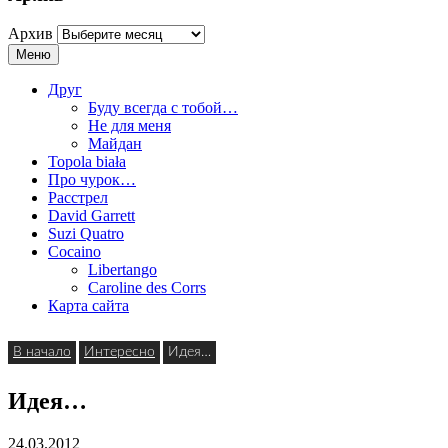
Архив
Меню
Друг
Буду всегда с тобой…
Не для меня
Майдан
Topola biała
Про чурок…
Расстрел
David Garrett
Suzi Quatro
Cocaino
Libertango
Caroline des Corrs
Карта сайта
В начало
Интересно
Идея…
Идея…
24.03.2012