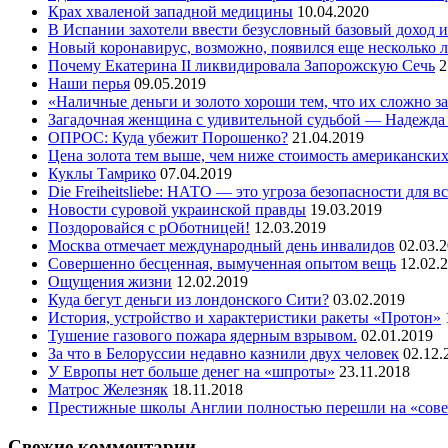
Крах хваленой западной медицины
10.04.2020
В Испании захотели ввести безусловный базовый доход и
Новый коронавирус, возможно, появился еще несколько л
Почему Екатерина II ликвидировала Запорожскую Сечь
2
Наши перья
09.05.2019
«Наличные деньги и золото хороши тем, что их сложно з
Загадочная женщина с удивительной судьбой — Надежда
ОПРОС: Куда убежит Порошенко?
21.04.2019
Цена золота тем выше, чем ниже стоимость американски
Куклы Тамрико
07.04.2019
Die Freiheitsliebe: НАТО — это угроза безопасности для в
Новости суровой украинской правды
19.03.2019
Поздоровайся с рОботницей!
12.03.2019
Москва отмечает международный день инвалидов
02.03.
Совершенно бесценная, вымученная опытом вещь
12.02.
Ощущения жизни
12.02.2019
Куда бегут деньги из лондонского Сити?
03.02.2019
История, устройство и характеристики ракеты «Протон»
Тушение газового пожара ядерным взрывом.
02.01.2019
За что в Белоруссии недавно казнили двух человек
02.12.
У Европы нет больше денег на «шпроты»
23.11.2018
Матрос Железняк
18.11.2018
Престижные школы Англии полностью перешли на «сове
Свежие комментарии