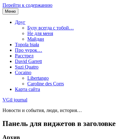
Перейти к содержанию
Меню
Друг
Буду всегда с тобой…
Не для меня
Майдан
Topola biała
Про чурок…
Расстрел
David Garrett
Suzi Quatro
Cocaino
Libertango
Caroline des Corrs
Карта сайта
VGil journal
Новости и события, люди, история…
Панель для виджетов в заголовке
Архив