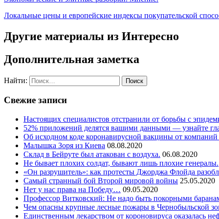
Локальные цены и европейские индексы покупательской спосо
Другие материалы из Интересно
Дополнительная заметка
Найти:
Свежие записи
Настоящих специалистов отстранили от борьбы с эпидем
52% приложений делятся вашими данными — узнайте гл
Об исходном коде коронавирусной вакцины от компаний 
Малышка Зоря из Киева
08.08.2020
Склад в Бейруте был атакован с воздуха.
06.08.2020
Не бывает плохих солдат, бывают лишь плохие генералы.
«Он разрушитель»: как протесты Джорджа Флойда разоб
Самый странный бой Второй мировой войны
25.05.2020
Нет у нас права на Победу…
09.05.2020
Профессор Витковский: Не надо быть покорными баранам
Чем опасны крупные лесные пожары в Чернобыльской зо
Единственным лекарством от короновируса оказалась не