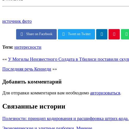
источник фото
Share on Facebook
Tweet on Twitter
Теги:
интересности
««
У Могилы Неизвестного Солдата в Тбилиси поставили скул
Последняя речь Кеннеди
»»
Добавить комментарий
Для отправки комментария вам необходимо
авторизоваться
.
Связанные истории
Полезности: принцип кодирования и расшифровка штрих-кода.
Экономические и элитные разборки. Мнение.