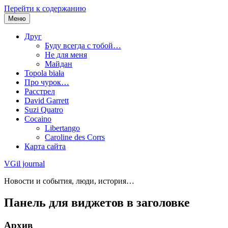
Перейти к содержанию
Меню
Друг
Буду всегда с тобой…
Не для меня
Майдан
Topola biała
Про чурок…
Расстрел
David Garrett
Suzi Quatro
Cocaino
Libertango
Caroline des Corrs
Карта сайта
VGil journal
Новости и события, люди, история…
Панель для виджетов в заголовке
Архив