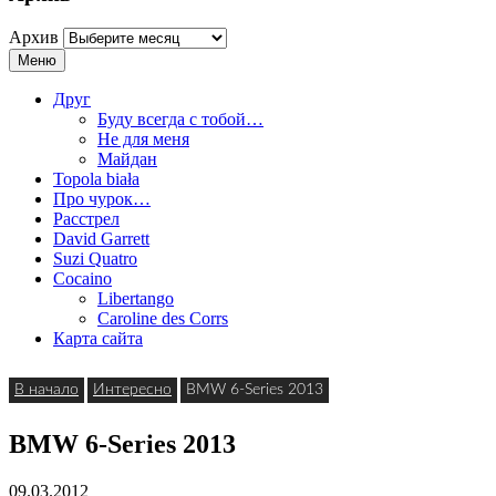
Архив
Меню
Друг
Буду всегда с тобой…
Не для меня
Майдан
Topola biała
Про чурок…
Расстрел
David Garrett
Suzi Quatro
Cocaino
Libertango
Caroline des Corrs
Карта сайта
В начало
Интересно
BMW 6-Series 2013
BMW 6-Series 2013
09.03.2012