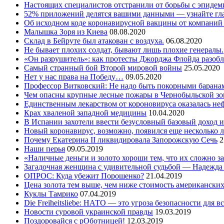
Настоящих специалистов отстранили от борьбы с эпидем
52% приложений делятся вашими данными — узнайте гл
Об исходном коде коронавирусной вакцины от компаний 
Малышка Зоря из Киева
08.08.2020
Склад в Бейруте был атакован с воздуха.
06.08.2020
Не бывает плохих солдат, бывают лишь плохие генералы.
«Он разрушитель»: как протесты Джорджа Флойда разоб
Самый странный бой Второй мировой войны
25.05.2020
Нет у нас права на Победу…
09.05.2020
Профессор Витковский: Не надо быть покорными баранам
Чем опасны крупные лесные пожары в Чернобыльской зо
Единственным лекарством от короновируса оказалась не
Крах хваленой западной медицины
10.04.2020
В Испании захотели ввести безусловный базовый доход и
Новый коронавирус, возможно, появился еще несколько л
Почему Екатерина II ликвидировала Запорожскую Сечь
2
Наши перья
09.05.2019
«Наличные деньги и золото хороши тем, что их сложно з
Загадочная женщина с удивительной судьбой — Надежда
ОПРОС: Куда убежит Порошенко?
21.04.2019
Цена золота тем выше, чем ниже стоимость американски
Куклы Тамрико
07.04.2019
Die Freiheitsliebe: НАТО — это угроза безопасности для в
Новости суровой украинской правды
19.03.2019
Поздоровайся с рОботницей!
12.03.2019