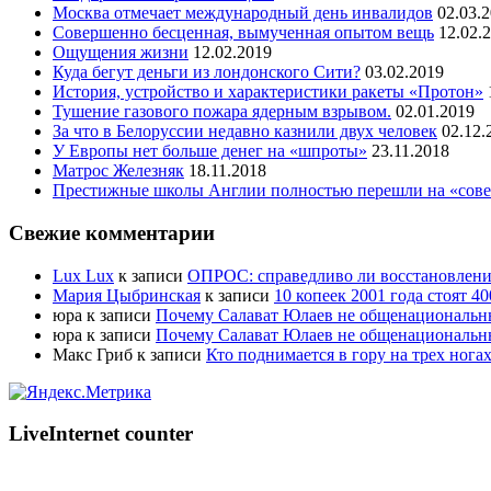
Москва отмечает международный день инвалидов
02.03.
Совершенно бесценная, вымученная опытом вещь
12.02.
Ощущения жизни
12.02.2019
Куда бегут деньги из лондонского Сити?
03.02.2019
История, устройство и характеристики ракеты «Протон»
Тушение газового пожара ядерным взрывом.
02.01.2019
За что в Белоруссии недавно казнили двух человек
02.12.
У Европы нет больше денег на «шпроты»
23.11.2018
Матрос Железняк
18.11.2018
Престижные школы Англии полностью перешли на «сове
Свежие комментарии
Lux Lux
к записи
ОПРОС: справедливо ли восстановлени
Мария Цыбринская
к записи
10 копеек 2001 года стоят 4
юра
к записи
Почему Салават Юлаев не общенациональн
юра
к записи
Почему Салават Юлаев не общенациональн
Макс Гриб
к записи
Кто поднимается в гору на трех ногах
LiveInternet counter