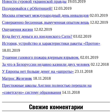
Новости суровой украинской правды
19.03.2019
Поздоровайся с рОботницей!
12.03.2019
Москва отмечает международный день инвалидов
02.03.2019
Совершенно бесценная, вымученная опытом вещь
12.02.2019
Ощущения жизни
12.02.2019
Куда бегут деньги из лондонского Сити?
03.02.2019
История, устройство и характеристики ракеты «Протон»
18.01.2019
Тушение газового пожара ядерным взрывом.
02.01.2019
За что в Белоруссии недавно казнили двух человек
02.12.2018
У Европы нет больше денег на «шпроты»
23.11.2018
Матрос Железняк
18.11.2018
Престижные школы Англии полностью перешли на
«советскую» систему образования
14.11.2018
Свежие комментарии