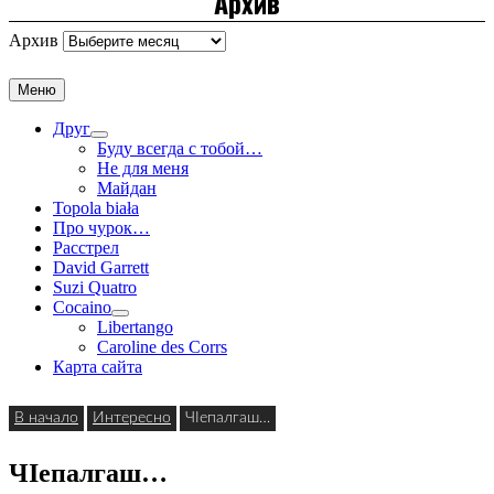
Архив
Архив
Меню
Друг
Буду всегда с тобой…
Не для меня
Майдан
Topola biała
Про чурок…
Расстрел
David Garrett
Suzi Quatro
Cocaino
Libertango
Caroline des Corrs
Карта сайта
В начало
Интересно
ЧIепалгаш…
ЧIепалгаш…