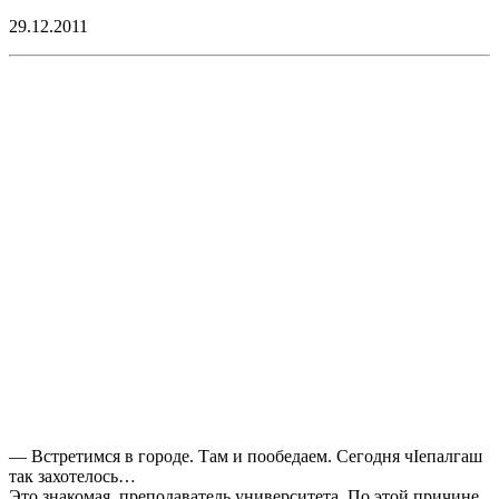
29.12.2011
— Встретимся в городе. Там и пообедаем. Сегодня чIепалгаш
так захотелось…
Это знакомая, преподаватель университета. По этой причине