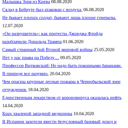
Малышка Зоря из Киева
08.08.2020
Склад в Бейруте был атакован с воздуха.
06.08.2020
Не бывает плохих солдат, бывают лишь плохие генералы.
12.07.2020
«Он разрушитель»: как протесты Джорджа Флойда
разоблачили Дональда Трампа
01.06.2020
Самый странный бой Второй мировой войны
25.05.2020
Нет у нас права на Победу…
09.05.2020
Профессор Витковский: Не надо быть покорными баранами.
В природе все разумно.
20.04.2020
Чем опасны крупные лесные пожары в Чернобыльской зоне
отчуждения.
18.04.2020
Единственным лекарством от короновируса оказалась нефть
14.04.2020
Крах хваленой западной медицины
10.04.2020
В Испании захотели ввести безусловный базовый доход и