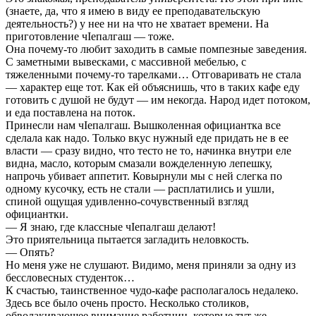
(знаете, да, что я имею в виду ее преподавательскую
деятельность?) у нее ни на что не хватает времени. На
приготовление чIепалгаш — тоже.
Она почему-то любит заходить в самые помпезные заведения.
С заметными вывесками, с массивной мебелью, с
тяжеленными почему-то тарелками… Отговаривать не стала
— характер еще тот. Как ей объяснишь, что в таких кафе еду
готовить с душой не будут — им некогда. Народ идет потоком,
и еда поставлена на поток.
Принесли нам чIепалгаш. Вышколенная официантка все
сделала как надо. Только вкус нужный еде придать не в ее
власти — сразу видно, что тесто не то, начинка внутри еле
видна, масло, которым смазали вожделенную лепешку,
напрочь убивает аппетит. Ковырнули мы с ней слегка по
одному кусочку, есть не стали — расплатились и ушли,
спиной ощущая удивленно-сочувственный взгляд
официантки.
— Я знаю, где классные чIепалгаш делают!
Это приятельница пытается загладить неловкость.
— Опять?
Но меня уже не слушают. Видимо, меня приняли за одну из
бессловесных студенток…
К счастью, таинственное чудо-кафе располагалось недалеко.
Здесь все было очень просто. Несколько столиков,
обволакивающее внимание работниц, которые тут же