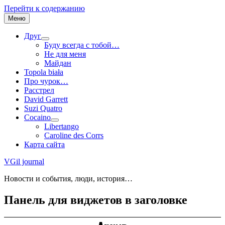
Перейти к содержанию
Меню
Друг
Буду всегда с тобой…
Не для меня
Майдан
Topola biała
Про чурок…
Расстрел
David Garrett
Suzi Quatro
Cocaino
Libertango
Caroline des Corrs
Карта сайта
VGil journal
Новости и события, люди, история…
Панель для виджетов в заголовке