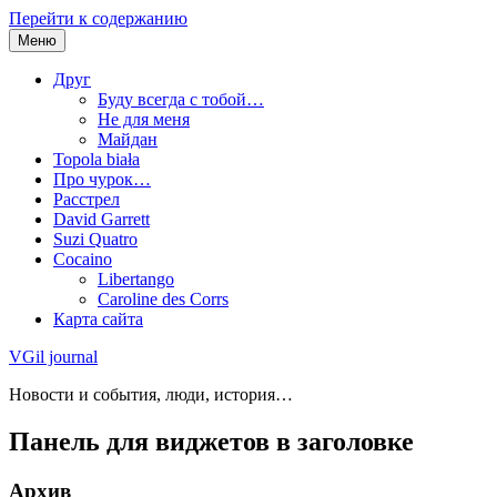
Перейти к содержанию
Меню
Друг
Буду всегда с тобой…
Не для меня
Майдан
Topola biała
Про чурок…
Расстрел
David Garrett
Suzi Quatro
Cocaino
Libertango
Caroline des Corrs
Карта сайта
VGil journal
Новости и события, люди, история…
Панель для виджетов в заголовке
Архив