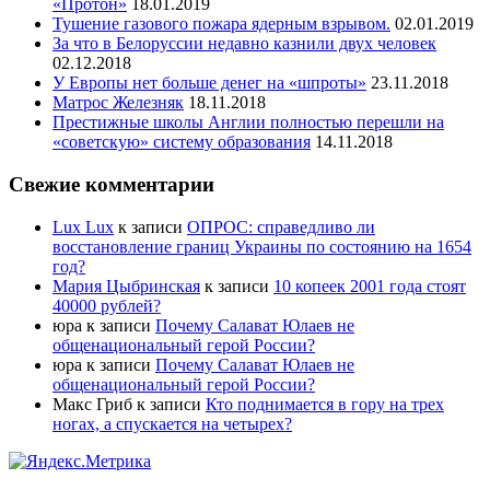
«Протон»
18.01.2019
Тушение газового пожара ядерным взрывом.
02.01.2019
За что в Белоруссии недавно казнили двух человек
02.12.2018
У Европы нет больше денег на «шпроты»
23.11.2018
Матрос Железняк
18.11.2018
Престижные школы Англии полностью перешли на
«советскую» систему образования
14.11.2018
Свежие комментарии
Lux Lux
к записи
ОПРОС: справедливо ли
восстановление границ Украины по состоянию на 1654
год?
Мария Цыбринская
к записи
10 копеек 2001 года стоят
40000 рублей?
юра
к записи
Почему Салават Юлаев не
общенациональный герой России?
юра
к записи
Почему Салават Юлаев не
общенациональный герой России?
Макс Гриб
к записи
Кто поднимается в гору на трех
ногах, а спускается на четырех?