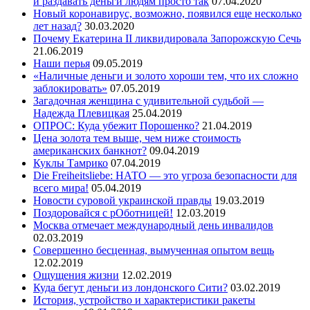
и раздавать деньги людям просто так
07.04.2020
Новый коронавирус, возможно, появился еще несколько
лет назад?
30.03.2020
Почему Екатерина II ликвидировала Запорожскую Сечь
21.06.2019
Наши перья
09.05.2019
«Наличные деньги и золото хороши тем, что их сложно
заблокировать»
07.05.2019
Загадочная женщина с удивительной судьбой —
Надежда Плевицкая
25.04.2019
ОПРОС: Куда убежит Порошенко?
21.04.2019
Цена золота тем выше, чем ниже стоимость
американских банкнот?
09.04.2019
Куклы Тамрико
07.04.2019
Die Freiheitsliebe: НАТО — это угроза безопасности для
всего мира!
05.04.2019
Новости суровой украинской правды
19.03.2019
Поздоровайся с рОботницей!
12.03.2019
Москва отмечает международный день инвалидов
02.03.2019
Совершенно бесценная, вымученная опытом вещь
12.02.2019
Ощущения жизни
12.02.2019
Куда бегут деньги из лондонского Сити?
03.02.2019
История, устройство и характеристики ракеты