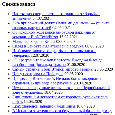
Свежие записи
Настоящих специалистов отстранили от борьбы с
эпидемией
24.07.2021
52% приложений делятся вашими данными — узнайте
главных нарушителей
04.05.2021
Об исходном коде коронавирусной вакцины от
компаний BioNTech/Pfizer
15.02.2021
Малышка Зоря из Киева
08.08.2020
Склад в Бейруте был атакован с воздуха.
06.08.2020
Не бывает плохих солдат, бывают лишь плохие
генералы.
12.07.2020
«Он разрушитель»: как протесты Джорджа Флойда
разоблачили Дональда Трампа
01.06.2020
Самый странный бой Второй мировой войны
25.05.2020
Нет у нас права на Победу…
09.05.2020
Профессор Витковский: Не надо быть покорными
баранами. В природе все разумно.
20.04.2020
Чем опасны крупные лесные пожары в Чернобыльской
зоне отчуждения.
18.04.2020
Единственным лекарством от короновируса оказалась
нефть
14.04.2020
Крах хваленой западной медицины
10.04.2020
В Испании захотели ввести безусловный базовый доход