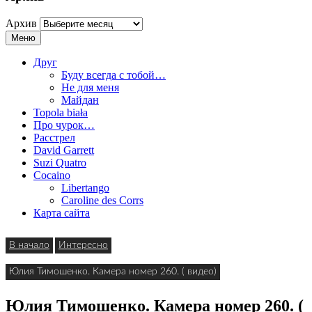
Архив
Меню
Друг
Буду всегда с тобой…
Не для меня
Майдан
Topola biała
Про чурок…
Расстрел
David Garrett
Suzi Quatro
Cocaino
Libertango
Caroline des Corrs
Карта сайта
В начало
Интересно
Юлия Тимошенко. Камера номер 260. ( видео)
Юлия Тимошенко. Камера номер 260. (