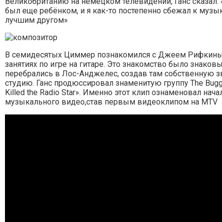
Великобританию на немецком телевидении, Ганс сказал: 
был еще ребёнком, и я как-то постепенно сбежал к музык
лучшим другом»
В семидесятых Циммер познакомился с Джеем Рифкиным
занятиях по игре на гитаре. Это знакомство было знаков
перебрались в Лос-Анджелес, создав там собственную
студию. Ганс продюссировал знаменитую группу The Buggl
Killed the Radio Star». Именно этот клип ознаменовал нач
музыкального видео,став первым видеоклипом на MTV