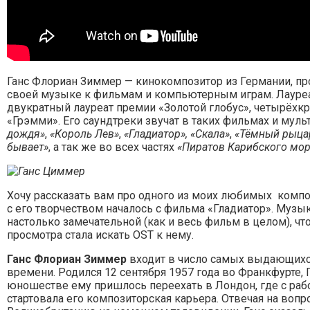
Ганс Флориан Зиммер — кинокомпозитор из Германии, п
своей музыке к фильмам и компьютерным играм. Лауреа
двукратный лауреат премии «Золотой глобус», четырёхк
«Грэмми». Его саундтреки звучат в таких фильмах и муль
дождя»
,
«Король Лев»
,
«Гладиатор»,
«Скала»
,
«Тёмный рыца
бывает
»
, а так же во всех частях
«Пиратов Карибского мо
Хочу рассказать вам про одного из моих любимых комп
с его творчеством началось с фильма «Гладиатор». Музы
настолько замечательной (как и весь фильм в целом), ч
просмотра стала искать OST к нему.
Ганс Флориан Зиммер
входит в число самых выдающих
времени. Родился 12 сентября 1957 года во Франкфурте, 
юношестве ему пришлось переехать в Лондон, где с раб
стартовала его композиторская карьера. Отвечая на вопр