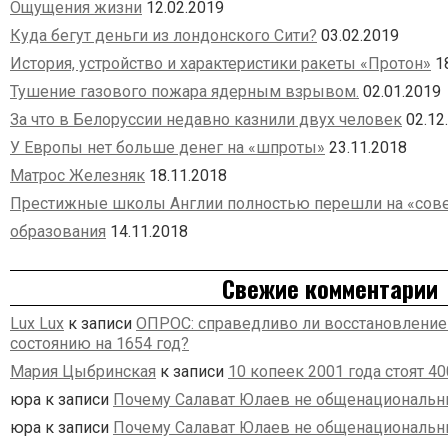
Ощущения жизни
12.02.2019
Куда бегут деньги из лондонского Сити?
03.02.2019
История, устройство и характеристики ракеты «Протон»
1
Тушение газового пожара ядерным взрывом.
02.01.2019
За что в Белоруссии недавно казнили двух человек
02.12
У Европы нет больше денег на «шпроты»
23.11.2018
Матрос Железняк
18.11.2018
Престижные школы Англии полностью перешли на «сове
образования
14.11.2018
Свежие комментарии
Lux Lux
к записи
ОПРОС: справедливо ли восстановление
состоянию на 1654 год?
Мария Цыбринская
к записи
10 копеек 2001 года стоят 4
юра
к записи
Почему Салават Юлаев не общенациональн
юра
к записи
Почему Салават Юлаев не общенациональн