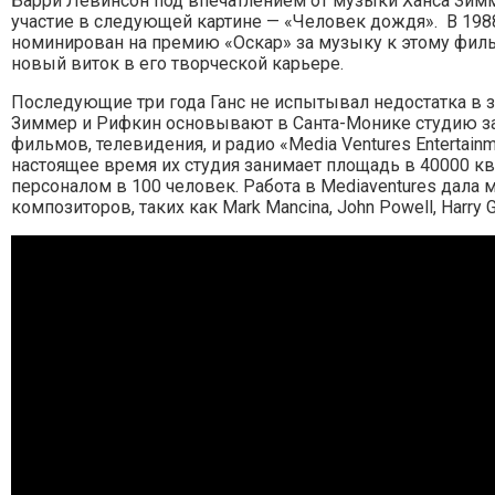
Барри Левинсон под впечатлением от музыки Ханса Зим
участие в следующей картине — «Человек дождя». В 198
номинирован на премию «Оскар» за музыку к этому филь
новый виток в его творческой карьере.
Последующие три года Ганс не испытывал недостатка в з
Зиммер и Рифкин основывают в Санта-Монике студию з
фильмов, телевидения, и радио «Media Ventures Entertainme
настоящее время их студия занимает площадь в 40000 к
персоналом в 100 человек. Работа в Mediaventures дала
композиторов, таких как Mark Mancina, John Powell, Harry G