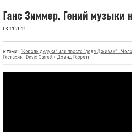
в
заголовке
Ганс Зиммер. Гений музыки 
03.11.2011
к теме:
“Король дудука” или просто “дядя Дживан”… Чел
Гаспарян.
David Garrett / Дэвид Гарретт