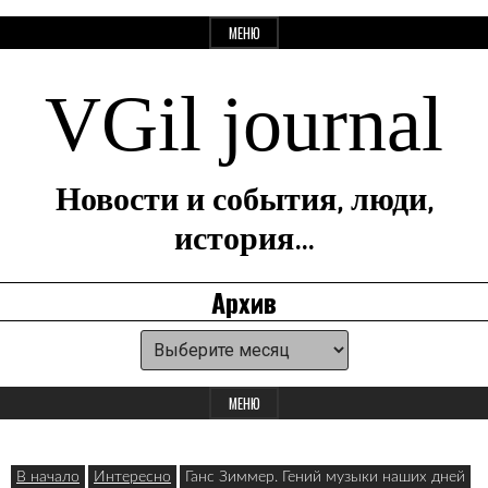
Перейти
МЕНЮ
к
содержанию
VGil journal
Новости и события, люди,
история…
Архив
Архив
Панель
для
МЕНЮ
виджетов
В начало
Интересно
Ганс Зиммер. Гений музыки наших дней