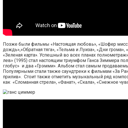
Позже были фильмы «Настоящая любовь», «Шофер мисс
дождь»,»Обратная тяга», «Тельма и Луиза», «Дни грома», 
«Зеленая карта». Успешный во всех планах полнометра
лев» (1995) стал настоящим триумфом Ганса Зиммера пол
глобус» и два «Грэмми». Альбом стал самым продаваем
Популярными стали также саундтреки к фильмам «За Ра
прилив». Стоит также отметить музыкальный ряд композ
как «Сломанная стрела», «Фанат», «Скала», «Снежное чу