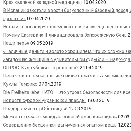
Крах хваленой западной медицины
10.04.2020
В Испании захотели ввести безусловный базовый доход 
просто так
07.04.2020
Новый коронавирус, возможно, появился еще несколько 
Почему Екатерина II ликвидировала Запорожскую Сечь
2
Наши перья
09.05.2019
«Наличные деньги и золото хороши тем, что их сложно з
Загадочная женщина с удивительной судьбой — Надежда
ОПРОС: Куда убежит Порошенко?
21.04.2019
Цена золота тем выше, чем ниже стоимость американски
Куклы Тамрико
07.04.2019
Die Freiheitsliebe: НАТО — это угроза безопасности для вс
Новости суровой украинской правды
19.03.2019
Поздоровайся с рОботницей!
12.03.2019
Москва отмечает международный день инвалидов
02.03
Совершенно бесценная, вымученная опытом вещь
12.02