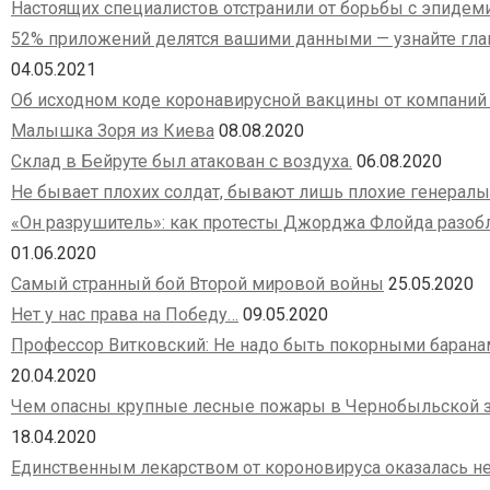
Настоящих специалистов отстранили от борьбы с эпидем
52% приложений делятся вашими данными — узнайте гл
04.05.2021
Об исходном коде коронавирусной вакцины от компаний 
Малышка Зоря из Киева
08.08.2020
Склад в Бейруте был атакован с воздуха.
06.08.2020
Не бывает плохих солдат, бывают лишь плохие генералы
«Он разрушитель»: как протесты Джорджа Флойда разоб
01.06.2020
Самый странный бой Второй мировой войны
25.05.2020
Нет у нас права на Победу…
09.05.2020
Профессор Витковский: Не надо быть покорными баранам
20.04.2020
Чем опасны крупные лесные пожары в Чернобыльской з
18.04.2020
Единственным лекарством от короновируса оказалась н