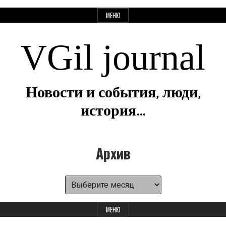
Перейти
МЕНЮ
к
содержанию
VGil journal
Новости и события, люди,
история…
Архив
Панель
Архив
для
МЕНЮ
виджетов