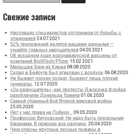
Дополнительная
заметка
Свежие записи
Настоящих специалистов отстранили от борьбы с
эпидемией
24.07.2021
52% приложений делятся вашими данными —
узнайте главных нарушителей
04.05.2021
Об исходном коде коронавирусной вакцины от
компаний BioNTech/Pfizer
15.02.2021
Малышка Зоря из Киева
08.08.2020
Склад в Бейруте был атакован с воздуха.
06.08.2020
Не бывает плохих солдат, бывают лишь плохие
генералы.
12.07.2020
«Он разрушитель»: как протесты Джорджа Флойда
разоблачили Дональда Трампа
01.06.2020
Самый странный бой Второй мировой войны
25.05.2020
Нет у нас права на Победу…
09.05.2020
Профессор Витковский: Не надо быть покорными
баранами. В природе все разумно.
20.04.2020
Чем опасны крупные лесные пожары в