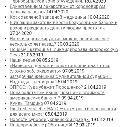
Чернобыльской зоне отчуждения.
18.04.2020
Единственным лекарством от короновируса
оказалась нефть
14.04.2020
Крах хваленой западной медицины
10.04.2020
В Испании захотели ввести безусловный базовый
доход и раздавать деньги людям просто так
07.04.2020
Новый коронавирус, возможно, появился еще
несколько лет назад?
30.03.2020
Почему Екатерина II ликвидировала Запорожскую
Сечь
21.06.2019
Наши перья
09.05.2019
«Наличные деньги и золото хороши тем, что их
сложно заблокировать»
07.05.2019
Загадочная женщина с удивительной судьбой —
Надежда Плевицкая
25.04.2019
ОПРОС: Куда убежит Порошенко?
21.04.2019
Цена золота тем выше, чем ниже стоимость
американских банкнот?
09.04.2019
Куклы Тамрико
07.04.2019
Die Freiheitsliebe: НАТО — это угроза безопасности
для всего мира!
05.04.2019
Новости суровой украинской правды
19.03.2019
Поздоровайся с рОботницей!
12.03.2019