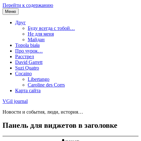
Перейти к содержанию
Меню
Друг
Буду всегда с тобой…
Не для меня
Майдан
Topola biała
Про чурок…
Расстрел
David Garrett
Suzi Quatro
Cocaino
Libertango
Caroline des Corrs
Карта сайта
VGil journal
Новости и события, люди, история…
Панель для виджетов в заголовке