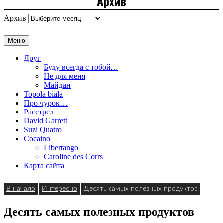
Архив
Архив
Меню
Друг
Буду всегда с тобой…
Не для меня
Майдан
Topola biała
Про чурок…
Расстрел
David Garrett
Suzi Quatro
Cocaino
Libertango
Caroline des Corrs
Карта сайта
В начало
Интересно
Десять самых полезных продуктов
Десять самых полезных продуктов