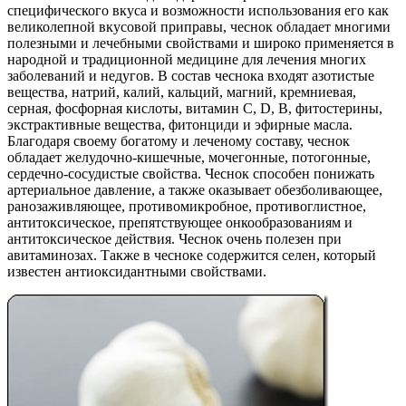
специфического вкуса и возможности использования его как
великолепной вкусовой приправы, чеснок обладает многими
полезными и лечебными свойствами и широко применяется в
народной и традиционной медицине для лечения многих
заболеваний и недугов. В состав чеснока входят азотистые
вещества, натрий, калий, кальций, магний, кремниевая,
серная, фосфорная кислоты, витамин С, D, В, фитостерины,
экстрактивные вещества, фитонциди и эфирные масла.
Благодаря своему богатому и леченому составу, чеснок
обладает желудочно-кишечные, мочегонные, потогонные,
сердечно-сосудистые свойства. Чеснок способен понижать
артериальное давление, а также оказывает обезболивающее,
ранозаживляющее, противомикробное, противоглистное,
антитоксическое, препятствующее онкообразованиям и
антитоксическое действия. Чеснок очень полезен при
авитаминозах. Также в чесноке содержится селен, который
известен антиоксидантными свойствами.