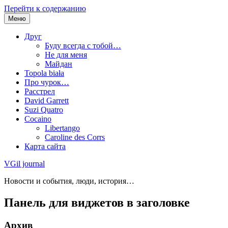
Перейти к содержанию
Меню
Друг
Буду всегда с тобой…
Не для меня
Майдан
Topola biała
Про чурок…
Расстрел
David Garrett
Suzi Quatro
Cocaino
Libertango
Caroline des Corrs
Карта сайта
VGil journal
Новости и события, люди, история…
Панель для виджетов в заголовке
Архив