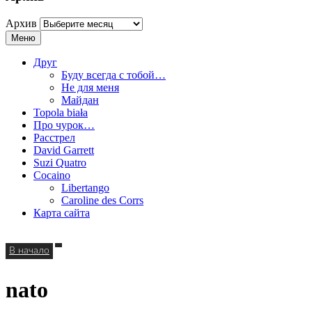
Архив
Меню
Друг
Буду всегда с тобой…
Не для меня
Майдан
Topola biała
Про чурок…
Расстрел
David Garrett
Suzi Quatro
Cocaino
Libertango
Caroline des Corrs
Карта сайта
В начало
nato