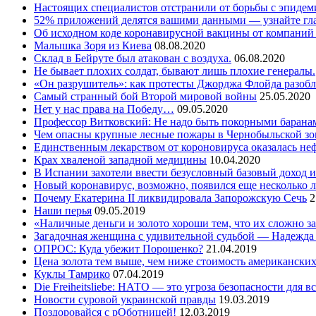
Настоящих специалистов отстранили от борьбы с эпидем
52% приложений делятся вашими данными — узнайте гл
Об исходном коде коронавирусной вакцины от компаний 
Малышка Зоря из Киева
08.08.2020
Склад в Бейруте был атакован с воздуха.
06.08.2020
Не бывает плохих солдат, бывают лишь плохие генералы.
«Он разрушитель»: как протесты Джорджа Флойда разоб
Самый странный бой Второй мировой войны
25.05.2020
Нет у нас права на Победу…
09.05.2020
Профессор Витковский: Не надо быть покорными баранам
Чем опасны крупные лесные пожары в Чернобыльской зо
Единственным лекарством от короновируса оказалась не
Крах хваленой западной медицины
10.04.2020
В Испании захотели ввести безусловный базовый доход и
Новый коронавирус, возможно, появился еще несколько л
Почему Екатерина II ликвидировала Запорожскую Сечь
2
Наши перья
09.05.2019
«Наличные деньги и золото хороши тем, что их сложно з
Загадочная женщина с удивительной судьбой — Надежда
ОПРОС: Куда убежит Порошенко?
21.04.2019
Цена золота тем выше, чем ниже стоимость американски
Куклы Тамрико
07.04.2019
Die Freiheitsliebe: НАТО — это угроза безопасности для в
Новости суровой украинской правды
19.03.2019
Поздоровайся с рОботницей!
12.03.2019