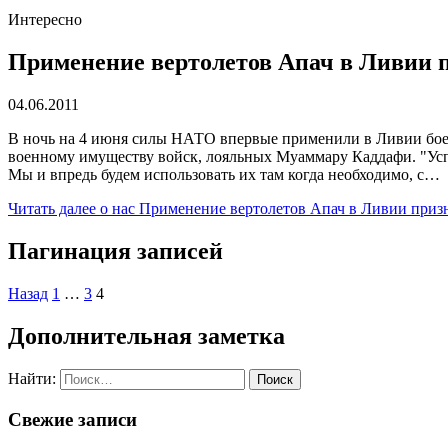
Интересно
Применение вертолетов Апач в Ливии 
04.06.2011
В ночь на 4 июня силы НАТО впервые применили в Ливии бое
военному имуществу войск, лояльных Муаммару Каддафи. "Ус
Мы и впредь будем использовать их там когда необходимо, с…
Читать далее
о нас Применение вертолетов Апач в Ливии приз
Пагинация записей
Назад
1
…
3
4
Дополнительная заметка
Найти:
Свежие записи