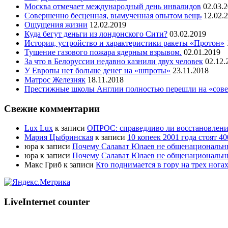
Москва отмечает международный день инвалидов
02.03.
Совершенно бесценная, вымученная опытом вещь
12.02.
Ощущения жизни
12.02.2019
Куда бегут деньги из лондонского Сити?
03.02.2019
История, устройство и характеристики ракеты «Протон»
Тушение газового пожара ядерным взрывом.
02.01.2019
За что в Белоруссии недавно казнили двух человек
02.12.
У Европы нет больше денег на «шпроты»
23.11.2018
Матрос Железняк
18.11.2018
Престижные школы Англии полностью перешли на «сове
Свежие комментарии
Lux Lux
к записи
ОПРОС: справедливо ли восстановлени
Мария Цыбринская
к записи
10 копеек 2001 года стоят 4
юра
к записи
Почему Салават Юлаев не общенациональн
юра
к записи
Почему Салават Юлаев не общенациональн
Макс Гриб
к записи
Кто поднимается в гору на трех ногах
LiveInternet counter