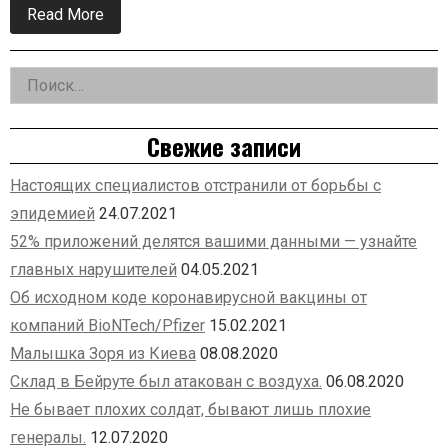
Read More
about
Atlanta
Jewish
Times:
Найти:
«Надо
убить
Left
президента
Обаму!»
Asides
Свежие записи
Настоящих специалистов отстранили от борьбы с
эпидемией
24.07.2021
52% приложений делятся вашими данными — узнайте
главных нарушителей
04.05.2021
Об исходном коде коронавирусной вакцины от
компаний BioNTech/Pfizer
15.02.2021
Малышка Зоря из Киева
08.08.2020
Склад в Бейруте был атакован с воздуха.
06.08.2020
Не бывает плохих солдат, бывают лишь плохие
генералы.
12.07.2020