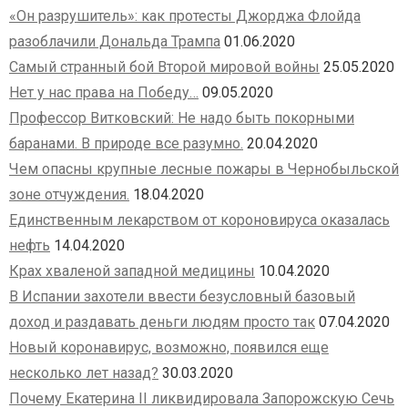
«Он разрушитель»: как протесты Джорджа Флойда
разоблачили Дональда Трампа
01.06.2020
Самый странный бой Второй мировой войны
25.05.2020
Нет у нас права на Победу…
09.05.2020
Профессор Витковский: Не надо быть покорными
баранами. В природе все разумно.
20.04.2020
Чем опасны крупные лесные пожары в Чернобыльской
зоне отчуждения.
18.04.2020
Единственным лекарством от короновируса оказалась
нефть
14.04.2020
Крах хваленой западной медицины
10.04.2020
В Испании захотели ввести безусловный базовый
доход и раздавать деньги людям просто так
07.04.2020
Новый коронавирус, возможно, появился еще
несколько лет назад?
30.03.2020
Почему Екатерина II ликвидировала Запорожскую Сечь