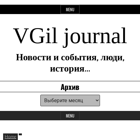
Skip
MENU
to
content
VGil journal
Новости и события, люди,
история…
Архив
Архив
Header
Widget
MENU
Area
Home