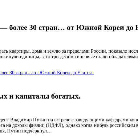
— более 30 стран… от Южной Кореи до 
ать квартиры, дома и землю за пределами России, показало исс
покинули единицы, зато три десятка впервые стали обладателям
лее 30 стран… от Южной Кореи до Египта.
ых и капиталы богатых.
ент Владимир Путин на встрече с заведующими кафедрами кон
га на доходы физлиц (НДФЛ), однако когда-нибудь российским в
ния, Путин подчеркнул…