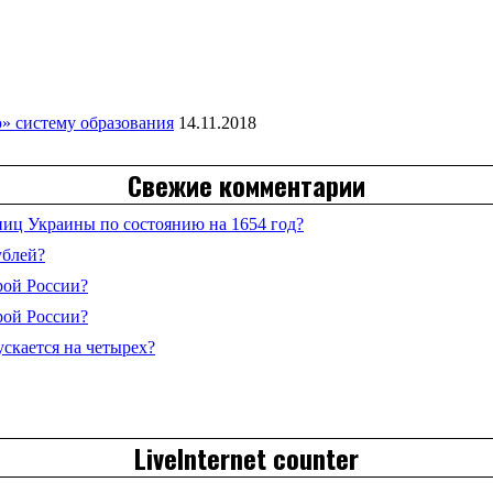
» систему образования
14.11.2018
Свежие комментарии
иц Украины по состоянию на 1654 год?
ублей?
рой России?
рой России?
ускается на четырех?
LiveInternet counter