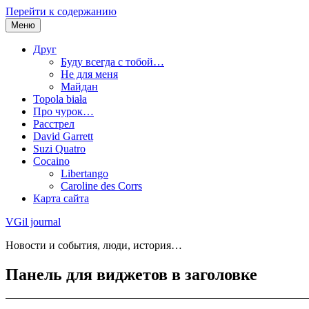
Перейти к содержанию
Меню
Друг
Буду всегда с тобой…
Не для меня
Майдан
Topola biała
Про чурок…
Расстрел
David Garrett
Suzi Quatro
Cocaino
Libertango
Caroline des Corrs
Карта сайта
VGil journal
Новости и события, люди, история…
Панель для виджетов в заголовке