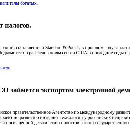
 капиталы богатых.
 налогов.
раций, составленный Standard & Poor’s, в прошлом году заплат
. Подкомитет по расследованиям сената США в последние годы 
логов.
O займется экспортом электронной дем
анское правительственное Агентство по международному разви
проект по развитию интернет-технологий у российских неправи
 и посвященной десятилетию проектов частно-государственног