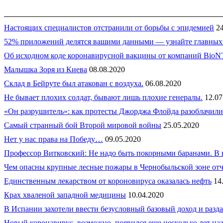
Настоящих специалистов отстранили от борьбы с эпидемией
2
52% приложений делятся вашими данными — узнайте главных
Об исходном коде коронавирусной вакцины от компаний BioNTe
Малышка Зоря из Киева
08.08.2020
Склад в Бейруте был атакован с воздуха.
06.08.2020
Не бывает плохих солдат, бывают лишь плохие генералы.
12.07
«Он разрушитель»: как протесты Джорджа Флойда разоблачили
Самый странный бой Второй мировой войны
25.05.2020
Нет у нас права на Победу…
09.05.2020
Профессор Витковский: Не надо быть покорными баранами. В п
Чем опасны крупные лесные пожары в Чернобыльской зоне от
Единственным лекарством от короновируса оказалась нефть
14
Крах хваленой западной медицины
10.04.2020
В Испании захотели ввести безусловный базовый доход и разда
Новый коронавирус, возможно, появился еще несколько лет наз