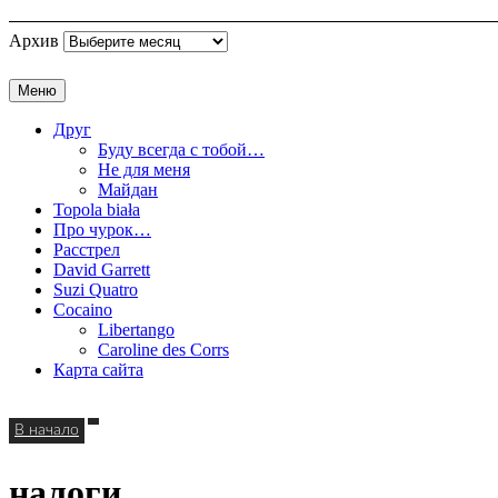
Архив
Меню
Друг
Буду всегда с тобой…
Не для меня
Майдан
Topola biała
Про чурок…
Расстрел
David Garrett
Suzi Quatro
Cocaino
Libertango
Caroline des Corrs
Карта сайта
В начало
налоги