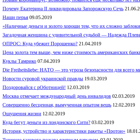
Почему Екатерина II ликвидировала Запорожскую Сечь
21.06.
Наши перья
09.05.2019
«Наличные деньги и золото хороши тем, что их сложно заблок
Загадочная женщина с удивительной судьбой — Надежда Плев
ОПРОС: Куда убежит Порошенко?
21.04.2019
Цена золота тем выше, чем ниже стоимость американских банк
Куклы Тамрико
07.04.2019
Die Freiheitsliebe: НАТО — это угроза безопасности для всего м
Новости суровой украинской правды
19.03.2019
Поздоровайся с рОботницей!
12.03.2019
Москва отмечает международный день инвалидов
02.03.2019
Совершенно бесценная, вымученная опытом вещь
12.02.2019
Ощущения жизни
12.02.2019
Куда бегут деньги из лондонского Сити?
03.02.2019
История, устройство и характеристики ракеты «Протон»
18.01
Тушение газового пожара ядерным взрывом.
02.01.2019