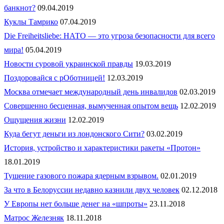
банкнот?
09.04.2019
Куклы Тамрико
07.04.2019
Die Freiheitsliebe: НАТО — это угроза безопасности для всего
мира!
05.04.2019
Новости суровой украинской правды
19.03.2019
Поздоровайся с рОботницей!
12.03.2019
Москва отмечает международный день инвалидов
02.03.2019
Совершенно бесценная, вымученная опытом вещь
12.02.2019
Ощущения жизни
12.02.2019
Куда бегут деньги из лондонского Сити?
03.02.2019
История, устройство и характеристики ракеты «Протон»
18.01.2019
Тушение газового пожара ядерным взрывом.
02.01.2019
За что в Белоруссии недавно казнили двух человек
02.12.2018
У Европы нет больше денег на «шпроты»
23.11.2018
Матрос Железняк
18.11.2018