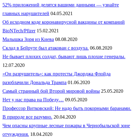
52% приложений делятся вашими данными — узнайте
главных нарушителей
04.05.2021
Об исходном коде коронавирусной вакцины от компаний
BioNTech/Pfizer
15.02.2021
Малышка Зоря из Киева
08.08.2020
Склад в Бейруте был атакован с воздуха.
06.08.2020
Не бывает плохих солдат, бывают лишь плохие генералы.
12.07.2020
«Он разрушитель»: как протесты Джорджа Флойда
разоблачили Дональда Трампа
01.06.2020
Самый странный бой Второй мировой войны
25.05.2020
Нет у нас права на Победу…
09.05.2020
Профессор Витковский: Не надо быть покорными баранами.
В природе все разумно.
20.04.2020
Чем опасны крупные лесные пожары в Чернобыльской зоне
отчуждения.
18.04.2020