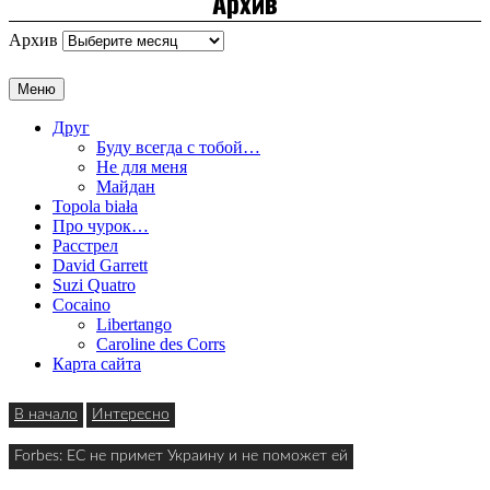
Архив
Архив
Меню
Друг
Буду всегда с тобой…
Не для меня
Майдан
Topola biała
Про чурок…
Расстрел
David Garrett
Suzi Quatro
Cocaino
Libertango
Caroline des Corrs
Карта сайта
В начало
Интересно
Forbes: ЕС не примет Украину и не поможет ей