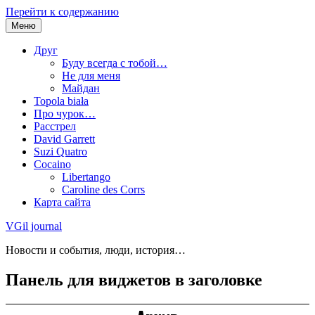
Перейти к содержанию
Меню
Друг
Буду всегда с тобой…
Не для меня
Майдан
Topola biała
Про чурок…
Расстрел
David Garrett
Suzi Quatro
Cocaino
Libertango
Caroline des Corrs
Карта сайта
VGil journal
Новости и события, люди, история…
Панель для виджетов в заголовке