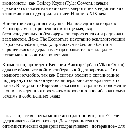
экономисты, как Тайлер Коуэн (Tyler Cowen), начали
сравнивать показатели наиболее склеротичных европейских
экономик с деиндустриализацией Индии в XIX веке.
В политике ситуация не лучше. На последних выборах в
Европарламент, прошедших в конце мая, ряд
беспрецедентных побед одержали евроскептики и радикалы
всех мастей. Даже The Economist, неустанно рекламирующий
Евросоюз, забил тревогу, признав, что былой «бастион
европейского федерализма» превращается в «плацдарм
всевозможного антиевропеизма».
Кроме того, президент Венгрии Виктор Орбан (Viktor Orban)
едва не объявляет войну «либеральной демократии». Это
немного неудобно, так как Венгрия входит в организацию,
подчеркнуто основанную на либерально-демократических
идеях. В результате Евросоюз оказался в странном положении
– он вынужден противостоять откровенно «нелиберальному»
режиму в собственных рядах.
Полагаю, все вышесказанное ясно дает понять, что ЕС еле
удерживает себя от распада. Даже сравнительно
оптимистический сценарий подразумевает «потерянное» для