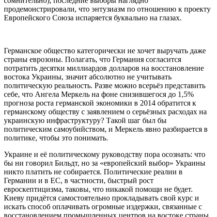
сомнительно), последние выборы наглядно
продемонстрировали, что энтузиазм по отношению к проекту
Европейского Союза испаряется буквально на глазах.
Германское общество категорически не хочет выручать даже
страны еврозоны. Полагать, что Германия согласится
потратить десятки миллиардов долларов на восстановление
востока Украины, значит абсолютно не учитывать
политическую реальность. Разве можно всерьёз представить
себе, что Ангела Меркель на фоне снизившегося до 1,5%
прогноза роста германской экономики в 2014 обратится к
германскому обществу с заявлением о серьёзных расходах на
украинскую инфраструктуру? Такой шаг был бы
политическим самоубийством, и Меркель явно разбирается в
политике, чтобы это понимать.
Украине и её политическому руководству пора осознать: что
бы ни говорил Бильдт, но за «европейский выбор» Украины
никто платить не собирается. Политические реалии в
Германии и в ЕС, в частности, быстрый рост
евроскептицизма, таковы, что никакой помощи не будет.
Киеву придётся самостоятельно прокладывать свой курс и
искать способ оплачивать огромные издержки, связанные с
восстановлением промышленных центров на востоке страны.