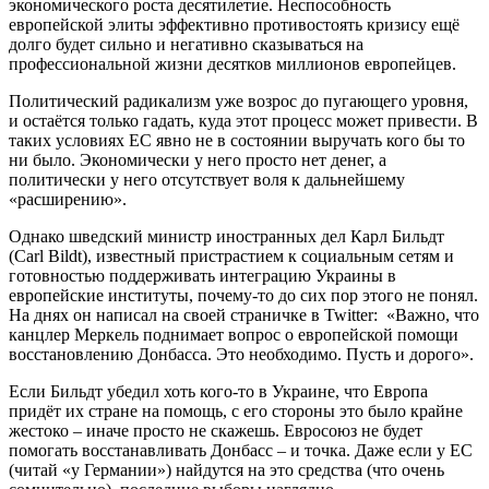
экономического роста десятилетие. Неспособность
европейской элиты эффективно противостоять кризису ещё
долго будет сильно и негативно сказываться на
профессиональной жизни десятков миллионов европейцев.
Политический радикализм уже возрос до пугающего уровня,
и остаётся только гадать, куда этот процесс может привести. В
таких условиях ЕС явно не в состоянии выручать кого бы то
ни было. Экономически у него просто нет денег, а
политически у него отсутствует воля к дальнейшему
«расширению».
Однако шведский министр иностранных дел Карл Бильдт
(Carl Bildt), известный пристрастием к социальным сетям и
готовностью поддерживать интеграцию Украины в
европейские институты, почему-то до сих пор этого не понял.
На днях он написал на своей страничке в Twitter: «Важно, что
канцлер Меркель поднимает вопрос о европейской помощи
восстановлению Донбасса. Это необходимо. Пусть и дорого».
Если Бильдт убедил хоть кого-то в Украине, что Европа
придёт их стране на помощь, с его стороны это было крайне
жестоко – иначе просто не скажешь. Евросоюз не будет
помогать восстанавливать Донбасс – и точка. Даже если у ЕС
(читай «у Германии») найдутся на это средства (что очень