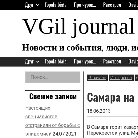
Перейти
Друг
Topola biała
Про чурок…
Расстрел
Davi
к
содержанию
VGil journal
Новости и события, люди, 
Друг
Topola biała
Про чурок…
Расстрел
Davi
Найти:
В начало
Интересно
Дополнительная
заметка
Самара на 
Свежие записи
Настоящих
18.06.2013
специалистов
отстранили от борьбы с
В Самаре горит казар
Перекресток улиц Ми
эпидемией
24.07.2021