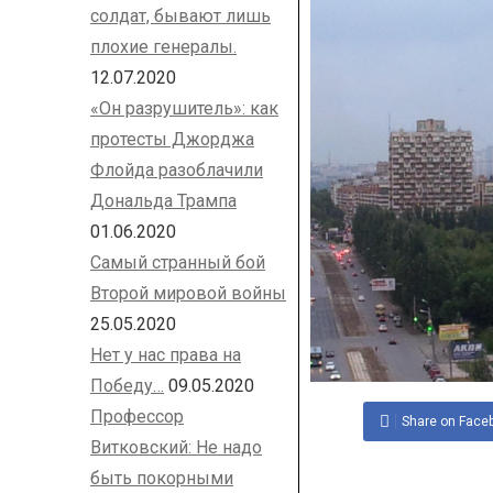
солдат, бывают лишь
плохие генералы.
12.07.2020
«Он разрушитель»: как
протесты Джорджа
Флойда разоблачили
Дональда Трампа
01.06.2020
Самый странный бой
Второй мировой войны
25.05.2020
Нет у нас права на
Победу…
09.05.2020
Профессор
Share on Face
Витковский: Не надо
быть покорными