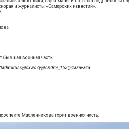
рались алкоголики, наркоманы и т.п. Пока подробности с
скорая и журналисты «Самарских известий».
:
нова…
т бывшая военная часть:
Vladimiruss@cxws7y@Andrei_163@zazavaza
проспекте Масленникова горит военная часть: