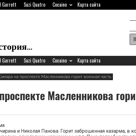
d Garrett
Suzi Quatro
Cocaino
Карта сайта
Ар
П
история…
д
d Garrett
Suzi Quatro
Cocaino
Карта сайта
в
в
Самара на проспекте Масленникова горит военная часть
з
проспекте Масленникова гори
ма
чирина и Николая Панова. Горит заброшенная казарма, в 