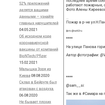
последнее время соби
52% приложений
работают пожарные, 
Фото Алены Киреевой
делятся вашими
данными — узнайте
…
Пожар в р-не ул.Н.Па
главных нарушителей
04.05.2021
фото @nat63ru
Об исходном коде
****
коронавирусной
На улице Панова гори
вакцины от компаний
Автор фотографии: @
BioNTech/Pfizer
15.02.2021
Малышка Зоря из
Киева
08.08.2020
****
Склад в Бейруте был
@sam__si:
атакован с воздуха.
Так же в #Самара на 
06.08.2020
Не бывает плохих